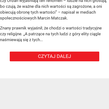
czy Orban wyjaśniają ten fenomen – ludzie na nich głosują,
bo czują, że ważne dla nich wartości są zagrożone, a oni
obiecują obronę tych wartości” – napisał w mediach
społecznościowych Marcin Matczak.
Znany prawnik wyjaśnił, że chodzi o wartości tradycyjne
czy religijne. „A patrzące na tych ludzi z góry elity ciągle
naśmiewają się z tych...
CZYTAJ DALEJ