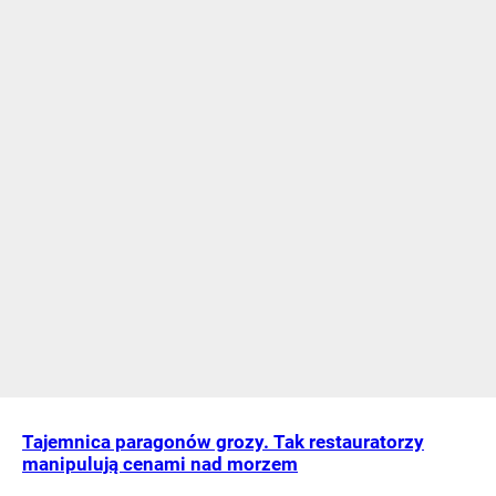
Tajemnica paragonów grozy. Tak restauratorzy
manipulują cenami nad morzem