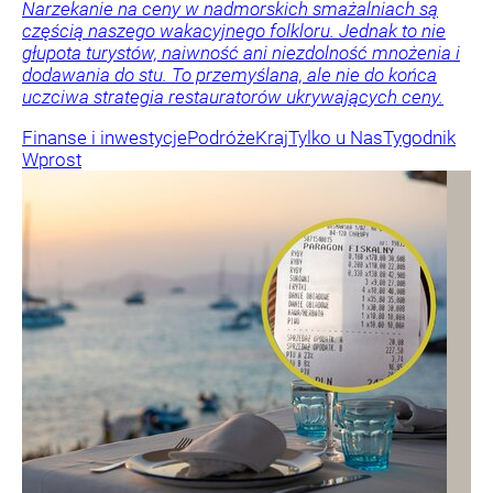
Narzekanie na ceny w nadmorskich smażalniach są
częścią naszego wakacyjnego folkloru. Jednak to nie
głupota turystów, naiwność ani niezdolność mnożenia i
dodawania do stu. To przemyślana, ale nie do końca
uczciwa strategia restauratorów ukrywających ceny.
Finanse i inwestycje
Podróże
Kraj
Tylko u Nas
Tygodnik
Wprost