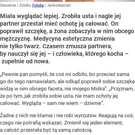
Starzenie
/ Źródło:
Fotolia
/
JenkoAtaman
Miała wyglądać lepiej. Zrobiła usta i nagle jej
partner przestał mieć ochotę ją całować. On
poprawił szczękę, a żona zobaczyła w nim obcego
mężczyznę. Medycyna estetyczna zmienia
nie tylko twarz. Czasem zmusza partnera,
by nauczył się jej – i człowieka, którego kocha –
zupełnie od nowa.
„Pewnie pan pomyśli, że coś mi odbiło, bo przecież sama
go do tego namawiałam, ale odkąd poprawił sobie szczękę
widzę w nim obcego faceta, nie mojego Miśka”. „Przyznam,
że po tym, jak zrobiła sobie usta, nie mam ochoty jej
całować. Wygląda – sam nie wiem – dziwnie”.
Żadne z nich nie kłamie i nie robi wyrzutów. Reagują na coś,
czego nie potrafią wskazać. Zmienił się jeden element,
a całość przestała być tą samą całością.