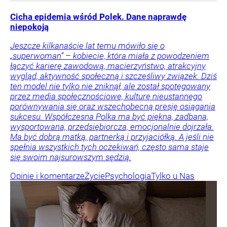
Cicha epidemia wśród Polek. Dane naprawdę
niepokoją
Jeszcze kilkanaście lat temu mówiło się o
„superwoman” – kobiecie, która miała z powodzeniem
łączyć karierę zawodową, macierzyństwo, atrakcyjny
wygląd, aktywność społeczną i szczęśliwy związek. Dziś
ten model nie tylko nie zniknął, ale został spotęgowany
przez media społecznościowe, kulturę nieustannego
porównywania się oraz wszechobecną presję osiągania
sukcesu. Współczesna Polka ma być piękna, zadbana,
wysportowana, przedsiębiorcza, emocjonalnie dojrzała.
Ma być dobrą matką, partnerką i przyjaciółką. A jeśli nie
spełnia wszystkich tych oczekiwań, często sama staje
się swoim najsurowszym sędzią.
Opinie i komentarze
Życie
Psychologia
Tylko u Nas