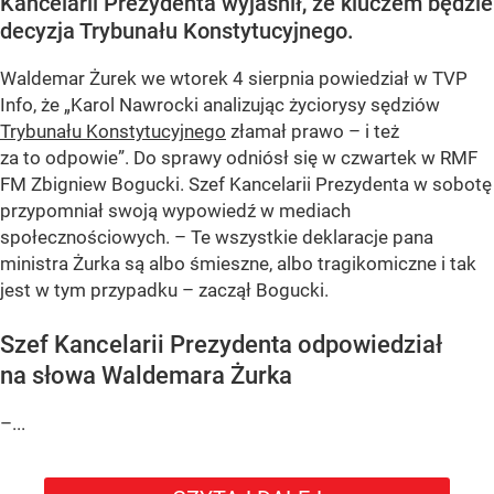
Kancelarii Prezydenta wyjaśnił, że kluczem będzie
decyzja Trybunału Konstytucyjnego.
Waldemar Żurek we wtorek 4 sierpnia powiedział w TVP
Info, że „Karol Nawrocki analizując życiorysy sędziów
Trybunału Konstytucyjnego
złamał prawo – i też
za to odpowie”. Do sprawy odniósł się w czwartek w RMF
FM Zbigniew Bogucki. Szef Kancelarii Prezydenta w sobotę
przypomniał swoją wypowiedź w mediach
społecznościowych. – Te wszystkie deklaracje pana
ministra Żurka są albo śmieszne, albo tragikomiczne i tak
jest w tym przypadku – zaczął Bogucki.
Szef Kancelarii Prezydenta odpowiedział
na słowa Waldemara Żurka
–...