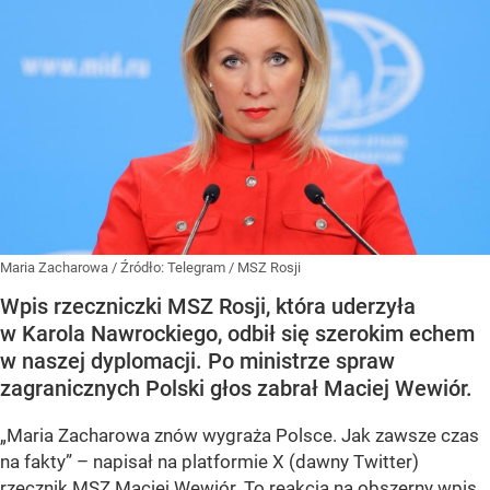
Maria Zacharowa
/ Źródło:
Telegram
/
MSZ Rosji
Wpis rzeczniczki MSZ Rosji, która uderzyła
w Karola Nawrockiego, odbił się szerokim echem
w naszej dyplomacji. Po ministrze spraw
zagranicznych Polski głos zabrał Maciej Wewiór.
„Maria Zacharowa znów wygraża Polsce. Jak zawsze czas
na fakty” – napisał na platformie X (dawny Twitter)
rzecznik MSZ Maciej Wewiór. To reakcja na obszerny wpis