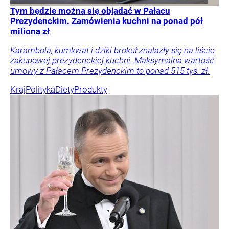
Tym będzie można się objadać w Pałacu
Prezydenckim. Zamówienia kuchni na ponad pół
miliona zł
Karambola, kumkwat i dziki brokuł znalazły się na liście
zakupowej prezydenckiej kuchni. Maksymalna wartość
umowy z Pałacem Prezydenckim to ponad 515 tys. zł.
Kraj
Polityka
Diety
Produkty