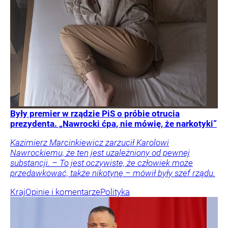
Były premier w rządzie PiS o próbie otrucia
prezydenta. „Nawrocki ćpa, nie mówię, że narkotyki”
Kazimierz Marcinkiewicz zarzucił Karolowi
Nawrockiemu, że ten jest uzależniony od pewnej
substancji. – To jest oczywiste, że człowiek może
przedawkować, także nikotynę – mówił były szef rządu.
Kraj
Opinie i komentarze
Polityka