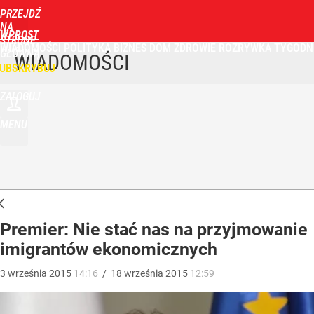
PRZEJDŹ
NA
WPROST
STRONĘ
WIADOMOŚCI
POLITYKA
BIZNES
DOM
ZDROWIE
ROZRYWKA
TYGODN
GŁÓWNĄ
WIADOMOŚCI
UBSKRYBUJ
ZALOGUJ
MENU
Premier: Nie stać nas na przyjmowanie
imigrantów ekonomicznych
3
września
2015
14:16
/
18
września
2015
12:59