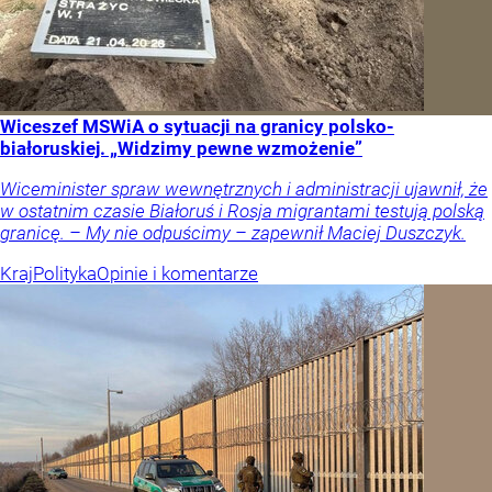
Wiceszef MSWiA o sytuacji na granicy polsko-
białoruskiej. „Widzimy pewne wzmożenie”
Wiceminister spraw wewnętrznych i administracji ujawnił, że
w ostatnim czasie Białoruś i Rosja migrantami testują polską
granicę. – My nie odpuścimy – zapewnił Maciej Duszczyk.
Kraj
Polityka
Opinie i komentarze