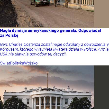
Nagła dymisja amerykańskiego generała. Odpowiadał
za Polskę
Gen. Charles Costanza został nagle odwołany z dowodzenia V
Korpusem, którego wysunięta kwatera działa w Polsce. Armia
USA nie ujawnia powodów tej decyzji.
Świat
Polityka
Wojsko