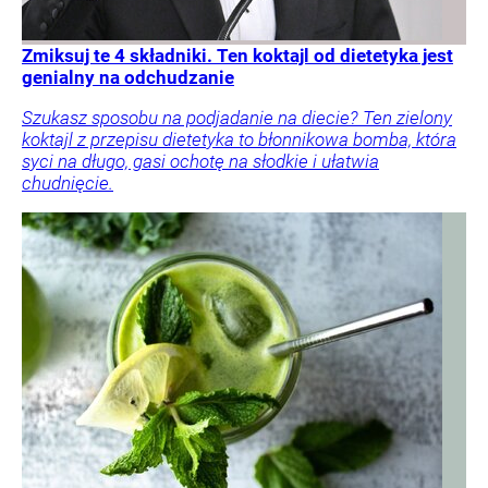
Zmiksuj te 4 składniki. Ten koktajl od dietetyka jest
genialny na odchudzanie
Szukasz sposobu na podjadanie na diecie? Ten zielony
koktajl z przepisu dietetyka to błonnikowa bomba, która
syci na długo, gasi ochotę na słodkie i ułatwia
chudnięcie.