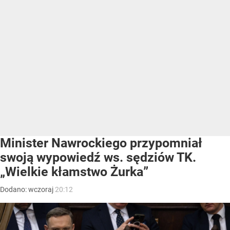
Minister Nawrockiego przypomniał
swoją wypowiedź ws. sędziów TK.
„Wielkie kłamstwo Żurka”
Dodano:
wczoraj
20:12