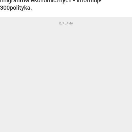
imigrantów ekonomicznych - informuje
300polityka.