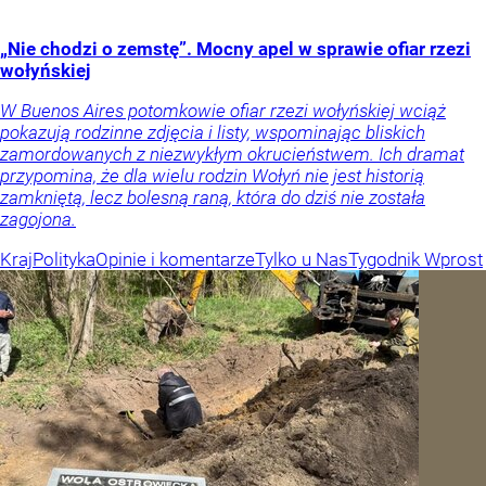
„Nie chodzi o zemstę”. Mocny apel w sprawie ofiar rzezi
wołyńskiej
W Buenos Aires potomkowie ofiar rzezi wołyńskiej wciąż
pokazują rodzinne zdjęcia i listy, wspominając bliskich
zamordowanych z niezwykłym okrucieństwem. Ich dramat
przypomina, że dla wielu rodzin Wołyń nie jest historią
zamkniętą, lecz bolesną raną, która do dziś nie została
zagojona.
Kraj
Polityka
Opinie i komentarze
Tylko u Nas
Tygodnik Wprost