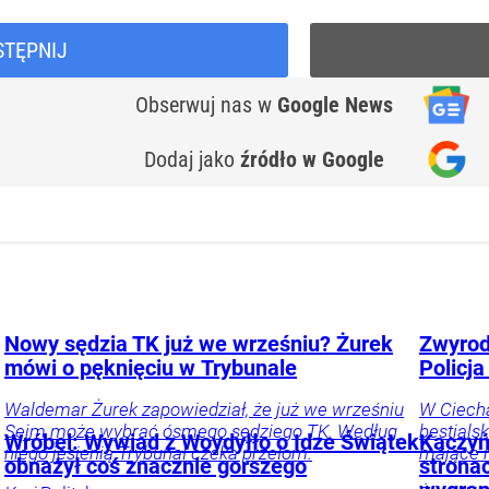
STĘPNIJ
Obserwuj nas
w
Google News
Dodaj jako
źródło w Google
Nowy sędzia TK już we wrześniu? Żurek
Zwyrod
mówi o pęknięciu w Trybunale
Policj
Waldemar Żurek zapowiedział, że już we wrześniu
W Ciecha
Sejm może wybrać ósmego sędziego TK. Według
bestials
Wróbel: Wywiad z Woydyłło o Idze Świątek
Kaczyń
niego jesienią Trybunał czeka przełom.
mające 
obnażył coś znacznie gorszego
strona