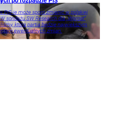
ych po rozpadzie PiS
aj
 PiS-ie może sporo zmienić w polskiej
. W sondażu SW Research dla „Wprost”
liśmy, która partia będzie największym
entem ewentualnych zmian.
o u
Trela
tyka