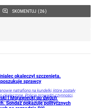
SKOMENTUJ
26
nialec okaleczył szczenięta.
a poszukuje sprawcy
nowie natrafiono na kundelki, które zostały
ko okaleczone. Policja prowadzi czynności,
ski i Morawiecki po dwóch
namierzyć sprawcę przestępstwa.
ch. Sondaż pokazuje politycznych