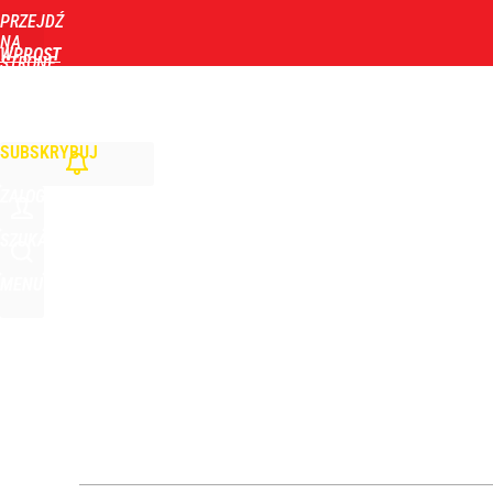
PRZEJDŹ
Udostępnij
26
Skomentuj
NA
WPROST
STRONĘ
GŁÓWNĄ
WIADOMOŚCI
POLITYKA
BIZNES
DOM
ZDROWIE
ROZRYWKA
TYGOD
Nowy sędzia TK już we wrześniu? Żurek mówi o pę
SUBSKRYBUJ
dodaj
ZALOGUJ
Vistula x LOT: Elegancja w podróży. Premiera wspó
SZUKAJ
MENU
dodaj
Prawdziwa wartość różnorodności
dodaj