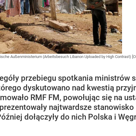
ische Außenministerium (Arbeitsbesuch Libanon Uploaded by High Contrast) [CC 
egóły przebiegu spotkania ministrów 
tórego dyskutowano nad kwestią przyj
mowało RMF FM, powołując się na ustal
aprezentowały najtwardsze stanowisk
źniej dołączyły do nich Polska i Węgr