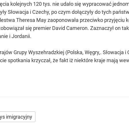
jęcia kolejnych 120 tys. nie udało się wypracować jedno
y Słowacja i Czechy, po czym dołączyły do tych państw 
estwa Theresa May zaoponowała przeciwko przyjęciu ko
go zobowiązał się premier David Cameron. Zaznaczył on ta
ie i Jordanii.
rajów Grupy Wyszehradzkiej (Polska, Węgry,. Słowacja i 
kcie spotkania krzyczał, że fakt iż niektóre kraje mają w
ys imigracyjny