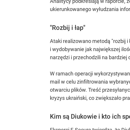
Analitycy podkreślają w raporcie, 
ukierunkowanego wyłudzania inform
"Rozbij i łap"
Ataki realizowano metodą "rozbij 
i wydobywanie jak największej iloś
narzędzi i przechodzili na bardzie
W ramach operacji wykorzystywano 
mail w celu zinfiltrowania wybran
otwarciu plików. Treść przesyłany
kryzys ukraiński, co zwiększało 
Kim są Diukowie i kto ich s
Eksperci F-Secure twierdzą, że Di