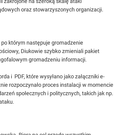
li zakrojone na szeroką skalę ataki
ządowych oraz stowarzyszonych organizacji.
u, po którym następuje gromadzenie
tościowy, Diukowie szybko zmieniali pakiet
 długofalowym gromadzeniu informacji.
a i PDF, które wysyłano jako załączniki e-
znie rozpoczynało proces instalacji w momencie
zeń społecznych i politycznych, takich jak np.
ataku.
gowska. Biorą na cel przede wszystkim