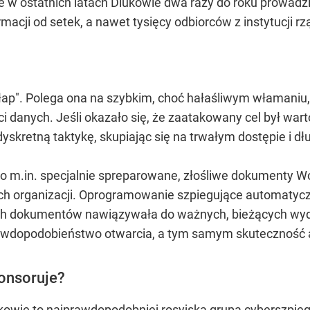
że w ostatnich latach Diukowie dwa razy do roku prowadzi
acji od setek, a nawet tysięcy odbiorców z instytucji r
i łap". Polega ona na szybkim, choć hałaśliwym włamani
ci danych. Jeśli okazało się, że zaatakowany cel był war
j dyskretną taktykę, skupiając się na trwałym dostępie i
m.in. specjalnie spreparowane, złośliwe dokumenty Word
ych organizacji. Oprogramowanie szpiegujące automatyc
ch dokumentów nawiązywała do ważnych, bieżących wydar
prawdopodobieństwo otwarcia, a tym samym skuteczność 
ponsoruje?
ukowie to najprawdopodobniej rosyjska grupa cyberszpie