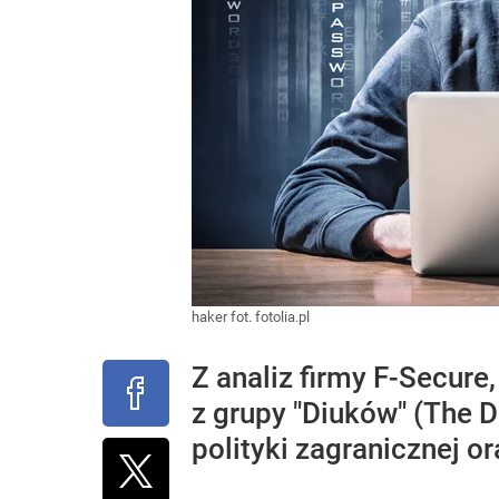
haker fot. fotolia.pl
Z analiz firmy F-Secur
z grupy "Diuków" (The D
polityki zagranicznej or