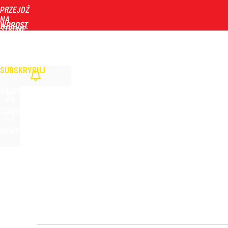
PRZEJDŹ
Udostępnij
41
Skomentuj
NA
WPROST
STRONĘ
GŁÓWNĄ
WIADOMOŚCI
POLITYKA
BIZNES
DOM
ZDROWIE
ROZRYWKA
TYGOD
SUBSKRYBUJ
ZALOGUJ
SZUKAJ
MENU