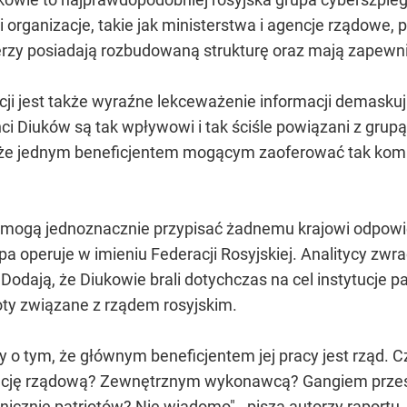
 organizacje, takie jak ministerstwa i agencje rządowe,
erzy posiadają rozbudowaną strukturę oraz mają zapewni
ji jest także wyraźne lekceważenie informacji demaskuj
nci Diuków są tak wpływowi i tak ściśle powiązani z grup
, że jednym beneficjentem mogącym zaoferować tak kom
 mogą jednoznacznie przypisać żadnemu krajowi odpowie
pa operuje w imieniu Federacji Rosyjskiej. Analitycy zw
. Dodają, że Diukowie brali dotychczas na cel instytucje 
ty związane z rządem rosyjskim.
o tym, że głównym beneficjentem jej pracy jest rząd. 
ję rządową? Zewnętrznym wykonawcą? Gangiem przestę
icznie patriotów? Nie wiadomo" - piszą autorzy raportu.