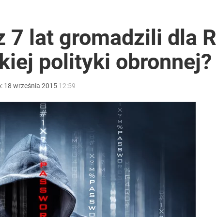
 7 lat gromadzili dla R
kiej polityki obronnej?
o:
18
września
2015
12:59