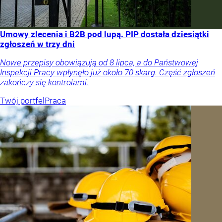
Umowy zlecenia i B2B pod lupą. PIP dostała dziesiątki
zgłoszeń w trzy dni
Nowe przepisy obowiązują od 8 lipca, a do Państwowej
Inspekcji Pracy wpłynęło już około 70 skarg. Część zgłoszeń
zakończy się kontrolami.
Twój portfel
Praca