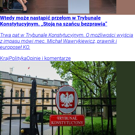
Wtedy może nastąpić przełom w Trybunale
Konstytucyjnym. „Stoją na szańcu bezprawia”
Trwa pat w Trybunale Konstytucyjnym. O możliwości wyjścia
z impasu mówi mec. Michał Wawrykiewicz, prawnik i
europoseł KO.
Kraj
Polityka
Opinie i komentarze