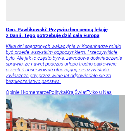
Gen. Pawlikowski: Przywiozłem cenną lekcję
z Danii. Tego potrzebuje dziś cała Europa
Kilka dni spędzonych wakacyjnie w Kopenhadze miało
być przede wszystkim odpoczynkiem. I rzeczywiście
było. Ale jak to często bywa, zawodowe doświadczenie
sprawia, że nawet podczas urlopu trudno całkowicie
przestać obserwować otaczającą rzeczywistość.
Zwłaszcza gdy przez wiele lat odpowiadało się za
bezpieczeństwo państwa.
Opinie i komentarze
Polityka
Kraj
Świat
Tylko u Nas