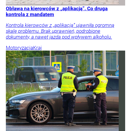
Obława na kierowców z „aplikacją”. Co druga
kontrola z mandatem
Kontrola kierowców z „aplikacją” ujawniła ogromną
skalę problemu. Brak uprawnień, podrobione
dokumenty, a nawet jazda pod wpływem alkoholu.
Motoryzacja
Kraj