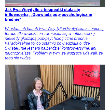
Jak Ewa Woydyłło z terapeutki stała się
influencerką. „Opowiada pop-psychologiczne
brednie”
W ostatnich latach Ewa Woydyłło-Osiatyńska z cenionej
terapeutki uzależnień zamieniła się w influencerkę,
niekiedy głoszącą pop-psychologiczne brednie.
Paradoksalnie to, co ostatnio powiedziała o Idze
Świątek, nie jest ani najbardziej kontrowersyjne, ani
najgroźniejsze. Problem w tym, że wszyscy udawali, że
tego nie widzą.