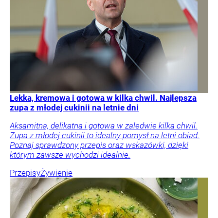
Lekka, kremowa i gotowa w kilka chwil. Najlepsza
zupa z młodej cukinii na letnie dni
Aksamitna, delikatna i gotowa w zaledwie kilka chwil.
Zupa z młodej cukinii to idealny pomysł na letni obiad.
Poznaj sprawdzony przepis oraz wskazówki, dzięki
którym zawsze wychodzi idealnie.
Przepisy
Żywienie