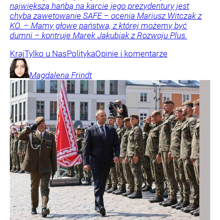
największą hańbą na karcie jego prezydentury jest
chyba zawetowanie SAFE – ocenia Mariusz Witczak z
KO. – Mamy głowę państwa, z której możemy być
dumni – kontruje Marek Jakubiak z Rozwoju Plus.
Kraj
Tylko u Nas
Polityka
Opinie i komentarze
Magdalena
Frindt