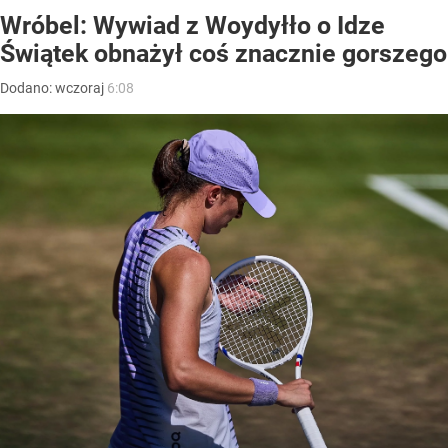
Wróbel: Wywiad z Woydyłło o Idze
Świątek obnażył coś znacznie gorszego
Dodano:
wczoraj
6:08