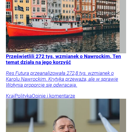
Prześwietlili 272 tys. wzmianek o Nawrockim. Ten
temat działa na jego korzyść
Res Futura przeanalizowała 272,8 tys. wzmianek o
Karolu Nawrockim. Krytyka przeważa, ale w sprawie
Wołynia proporcje się odwracają.
Kraj
Polityka
Opinie i komentarze