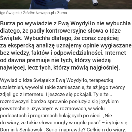
Iga Świątek
/ Źródło:
Newspix.pl
/
Zuma
Burza po wywiadzie z Ewą Woydyłło nie wybuchła
dlatego, że padły kontrowersyjne słowa o Idze
Świątek. Wybuchła dlatego, że coraz częściej
za ekspercką analizę uznajemy opinie wygłaszane
bez wiedzy, faktów i odpowiedzialności. Internet
od dawna premiuje nie tych, którzy wiedzą
najwięcej, lecz tych, którzy mówią najgłośniej.
Wywiad o Idze Swiątek z Ewą Woydyłło, terapeutką
uzależnień, wywołał takie zamieszanie, że aż jego twórcy
zdjęli go z Internetu. I jeszcze się pokajali. Tyle że...
rozmówczyni bardzo sprawnie posłużyła się językiem
powszechnie używanym w rozmowach, w wielu
podcastach i programach hulających po sieci. „Nie
do wiary, że takie słowa mogły w ogóle paść” – irytuje się
Dominik Senkowski. Serio i naprawdę? Całkiem do wiary,