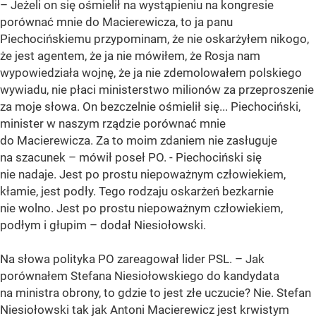
– Jeżeli on się ośmielił na wystąpieniu na kongresie
porównać mnie do Macierewicza, to ja panu
Piechocińskiemu przypominam, że nie oskarżyłem nikogo,
że jest agentem, że ja nie mówiłem, że Rosja nam
wypowiedziała wojnę, że ja nie zdemolowałem polskiego
wywiadu, nie płaci ministerstwo milionów za przeproszenie
za moje słowa. On bezczelnie ośmielił się... Piechociński,
minister w naszym rządzie porównać mnie
do Macierewicza. Za to moim zdaniem nie zasługuje
na szacunek – mówił poseł PO. - Piechociński się
nie nadaje. Jest po prostu niepoważnym człowiekiem,
kłamie, jest podły. Tego rodzaju oskarżeń bezkarnie
nie wolno. Jest po prostu niepoważnym człowiekiem,
podłym i głupim – dodał Niesiołowski.
Na słowa polityka PO zareagował lider PSL. – Jak
porównałem Stefana Niesiołowskiego do kandydata
na ministra obrony, to gdzie to jest złe uczucie? Nie. Stefan
Niesiołowski tak jak Antoni Macierewicz jest krwistym