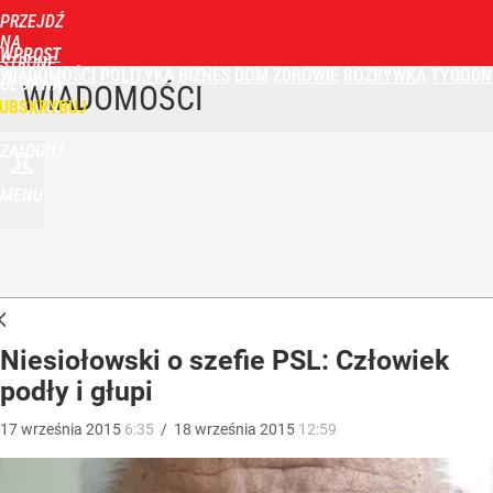
PRZEJDŹ
NA
WPROST
STRONĘ
WIADOMOŚCI
POLITYKA
BIZNES
DOM
ZDROWIE
ROZRYWKA
TYGODN
GŁÓWNĄ
WIADOMOŚCI
UBSKRYBUJ
ZALOGUJ
MENU
Niesiołowski o szefie PSL: Człowiek
podły i głupi
17
września
2015
6:35
/
18
września
2015
12:59