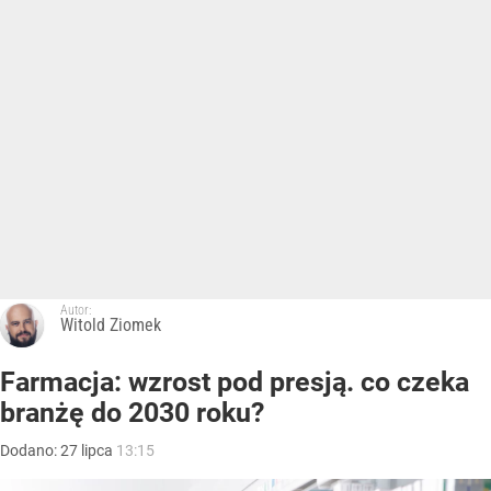
Autor:
Witold Ziomek
Farmacja: wzrost pod presją. co czeka
branżę do 2030 roku?
Dodano:
27
lipca
13:15