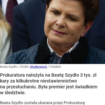
Beata Szydło
/ Źródło:
Shutterstock
/
FotoBed
Prokuratura nałożyła na Beatę Szydło 3 tys. zł
kary za kilkukrotne niestawiennictwo
na przesłuchaniu. Była premier jest świadkiem
w śledztwie.
Beata Szydło została ukarana przez Prokuraturę