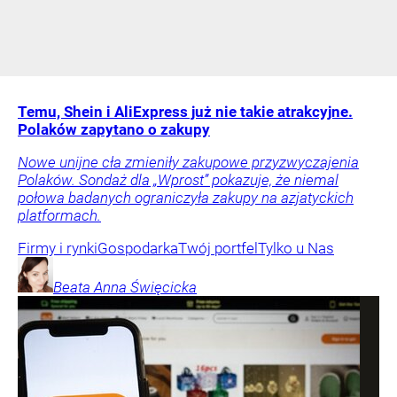
Temu, Shein i AliExpress już nie takie atrakcyjne.
Polaków zapytano o zakupy
Nowe unijne cła zmieniły zakupowe przyzwyczajenia
Polaków. Sondaż dla „Wprost” pokazuje, że niemal
połowa badanych ograniczyła zakupy na azjatyckich
platformach.
Firmy i rynki
Gospodarka
Twój portfel
Tylko u Nas
Beata Anna
Święcicka