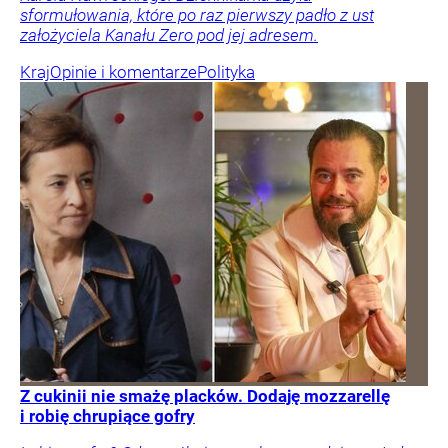
sformułowania, które po raz pierwszy padło z ust
założyciela Kanału Zero pod jej adresem.
Kraj
Opinie i komentarze
Polityka
Z cukinii nie smażę placków. Dodaję mozzarellę
i robię chrupiące gofry