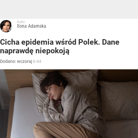
Autor:
Ilona Adamska
Cicha epidemia wśród Polek. Dane
naprawdę niepokoją
Dodano:
wczoraj
6:44