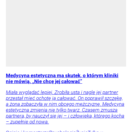
Medycyna estetyczna ma skutek, o którym kliniki
nie mówią. „Nie chcę jej całować”
Miała wyglądać lepiej. Zrobiła usta i nagle jej partner
przestał mieć ochotę ją całować. On poprawił szczękę,
a żona zobaczyła w nim obcego mężczyznę. Medycyna
estetyczna zmienia nie tylko twarz. Czasem zmusza
partnera, by nauczył się jej – i człowieka, którego kocha
– zupełnie od nowa.