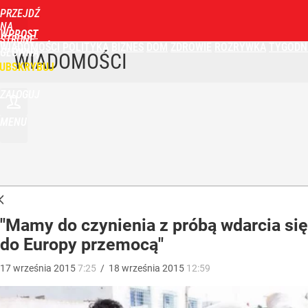
PRZEJDŹ
NA
WPROST
STRONĘ
WIADOMOŚCI
POLITYKA
BIZNES
DOM
ZDROWIE
ROZRYWKA
TYGODN
GŁÓWNĄ
WIADOMOŚCI
UBSKRYBUJ
ZALOGUJ
MENU
"Mamy do czynienia z próbą wdarcia się
do Europy przemocą"
17
września
2015
7:25
/
18
września
2015
12:59