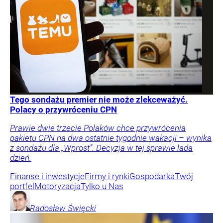
Tego sondażu premier nie może zlekceważyć.
Polacy o przywróceniu CPN
Prawie dwie trzecie Polaków chce przywrócenia
pakietu CPN na dwa ostatnie tygodnie wakacji – wynika
z sondażu dla „Wprost”. Decyzja w tej sprawie lada
dzień.
Finanse i inwestycje
Firmy i rynki
Gospodarka
Twój
portfel
Motoryzacja
Tylko u Nas
Radosław
Święcki