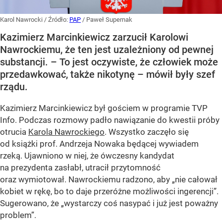
Karol Nawrocki
/ Źródło:
PAP
/
Paweł Supernak
Kazimierz Marcinkiewicz zarzucił Karolowi
Nawrockiemu, że ten jest uzależniony od pewnej
substancji. – To jest oczywiste, że człowiek może
przedawkować, także nikotynę – mówił były szef
rządu.
Kazimierz Marcinkiewicz był gościem w programie TVP
Info. Podczas rozmowy padło nawiązanie do kwestii próby
otrucia
Karola Nawrockiego
. Wszystko zaczęło się
od książki prof. Andrzeja Nowaka będącej wywiadem
rzeką. Ujawniono w niej, że ówczesny kandydat
na prezydenta zasłabł, utracił przytomność
oraz wymiotował. Nawrockiemu radzono, aby „nie całował
kobiet w rękę, bo to daje przeróżne możliwości ingerencji”.
Sugerowano, że „wystarczy coś nasypać i już jest poważny
problem”.