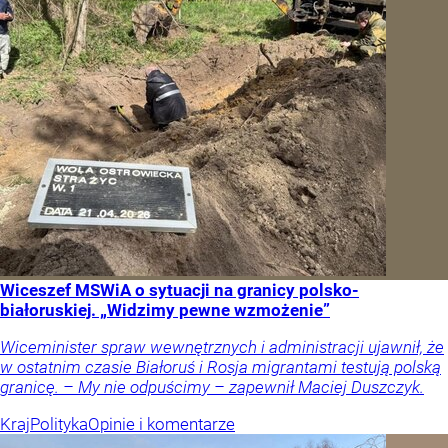
Wiceszef MSWiA o sytuacji na granicy polsko-
białoruskiej. „Widzimy pewne wzmożenie”
Wiceminister spraw wewnętrznych i administracji ujawnił, że
w ostatnim czasie Białoruś i Rosja migrantami testują polską
granicę. – My nie odpuścimy – zapewnił Maciej Duszczyk.
Kraj
Polityka
Opinie i komentarze