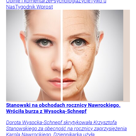
Opinie i komentarze
Psychologia
Życie
Tylko u
Nas
Tygodnik Wprost
Stanowski na obchodach rocznicy Nawrockiego.
Wróciła burza z Wysocką-Schnepf
Dorota Wysocka-Schnepf skrytykowała Krzysztofa
Stanowskiego za obecność na rocznicy zaprzysiężenia
Karola Nawrockiego. Dziennikarka użyła