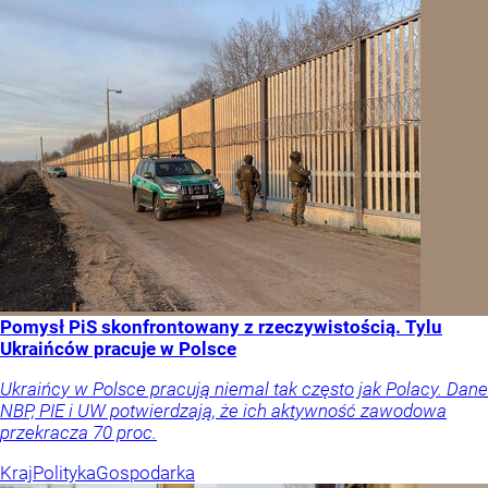
Pomysł PiS skonfrontowany z rzeczywistością. Tylu
Ukraińców pracuje w Polsce
Ukraińcy w Polsce pracują niemal tak często jak Polacy. Dane
NBP, PIE i UW potwierdzają, że ich aktywność zawodowa
przekracza 70 proc.
Kraj
Polityka
Gospodarka