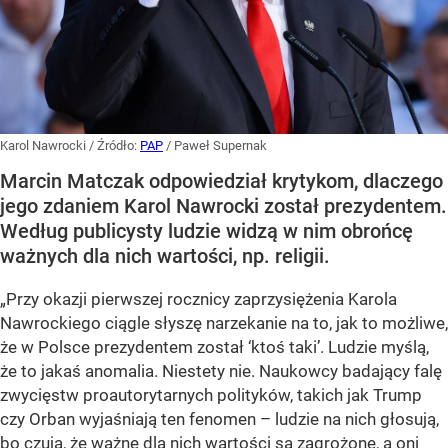
Karol Nawrocki
/ Źródło:
PAP
/
Paweł Supernak
Marcin Matczak odpowiedział krytykom, dlaczego
jego zdaniem Karol Nawrocki został prezydentem.
Według publicysty ludzie widzą w nim obrońcę
ważnych dla nich wartości, np. religii.
„Przy okazji pierwszej rocznicy zaprzysiężenia Karola
Nawrockiego ciągle słyszę narzekanie na to, jak to możliwe,
że w Polsce prezydentem został ‘ktoś taki’. Ludzie myślą,
że to jakaś anomalia. Niestety nie. Naukowcy badający falę
zwycięstw proautorytarnych polityków, takich jak Trump
czy Orban wyjaśniają ten fenomen – ludzie na nich głosują,
bo czują, że ważne dla nich wartości są zagrożone, a oni