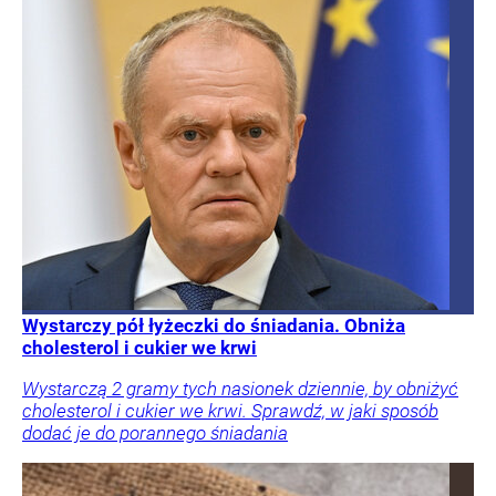
Wystarczy pół łyżeczki do śniadania. Obniża
cholesterol i cukier we krwi
Wystarczą 2 gramy tych nasionek dziennie, by obniżyć
cholesterol i cukier we krwi. Sprawdź, w jaki sposób
dodać je do porannego śniadania