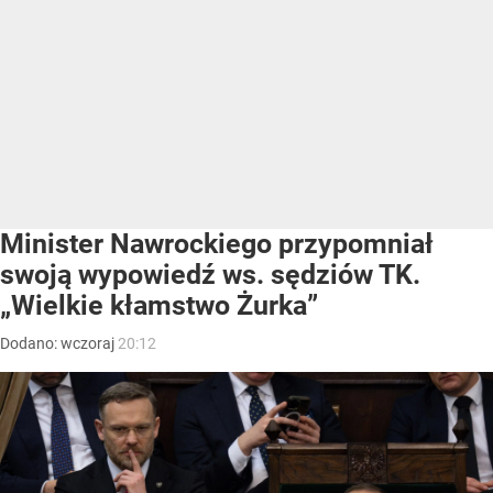
Minister Nawrockiego przypomniał
swoją wypowiedź ws. sędziów TK.
„Wielkie kłamstwo Żurka”
Dodano:
wczoraj
20:12