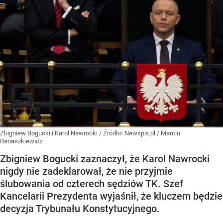
Zbigniew Bogucki i Karol Nawrocki
/ Źródło:
Newspix.pl
/
Marcin
Banaszkiewicz
Zbigniew Bogucki zaznaczył, że Karol Nawrocki
nigdy nie zadeklarował, że nie przyjmie
ślubowania od czterech sędziów TK. Szef
Kancelarii Prezydenta wyjaśnił, że kluczem będzie
decyzja Trybunału Konstytucyjnego.