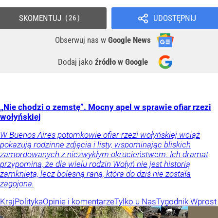
SKOMENTUJ
UDOSTĘPNIJ
26
Obserwuj nas
w
Google News
Dodaj jako
źródło w Google
„Nie chodzi o zemstę”. Mocny apel w sprawie ofiar rzezi
wołyńskiej
W Buenos Aires potomkowie ofiar rzezi wołyńskiej wciąż
pokazują rodzinne zdjęcia i listy, wspominając bliskich
zamordowanych z niezwykłym okrucieństwem. Ich dramat
przypomina, że dla wielu rodzin Wołyń nie jest historią
zamkniętą, lecz bolesną raną, która do dziś nie została
zagojona.
Kraj
Polityka
Opinie i komentarze
Tylko u Nas
Tygodnik Wprost