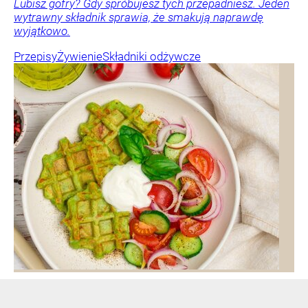
Lubisz gofry? Gdy spróbujesz tych przepadniesz. Jeden
wytrawny składnik sprawia, że smakują naprawdę
wyjątkowo.
Przepisy
Żywienie
Składniki odżywcze