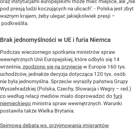
oraz instytucjami europejskimi może mieć miejsce, ale „nie
pod presją ludzi koczujących na ulicach". - Polska jest zbyt
ważnym krajem, żeby ulegać jakiejkolwiek presji –
podkreśliła.
Brak jednomyślności w UE i furia Niemca
Podczas wieczornego spotkania ministrów spraw
wewnętrznych Unii Europejskiej, które odbyło się 14
września,
zgodzono się na przyjęcie
w Europie 160 tys.
uchodźców, jednakże decyzja dotycząca 120 tys. osób
nie była jednomyślna. Sprzeciw wyraziły państwa Grupy
Wyszehradzkiej (Polska, Czechy, Słowacja i Wegry – red.)
co według relacji mediów miało doprowadzić do
furii
niemieckiego
ministra spraw wewnętrznych. Warunki
postawiła także Wielka Brytania.
Sejmowa debata ws. przyjmowania imigrantów