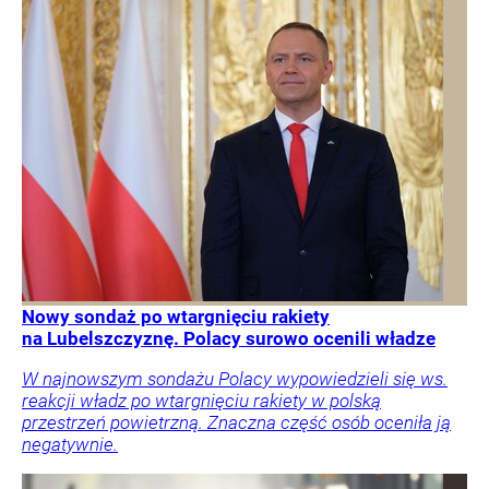
Nowy sondaż po wtargnięciu rakiety
na Lubelszczyznę. Polacy surowo ocenili władze
W najnowszym sondażu Polacy wypowiedzieli się ws.
reakcji władz po wtargnięciu rakiety w polską
przestrzeń powietrzną. Znaczna część osób oceniła ją
negatywnie.