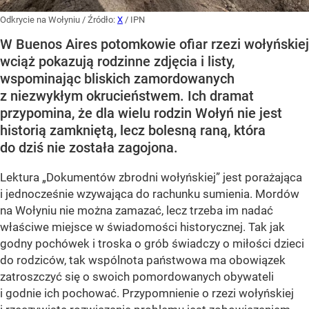
Odkrycie na Wołyniu
/ Źródło:
X
/
IPN
W Buenos Aires potomkowie ofiar rzezi wołyńskiej
wciąż pokazują rodzinne zdjęcia i listy,
wspominając bliskich zamordowanych
z niezwykłym okrucieństwem. Ich dramat
przypomina, że dla wielu rodzin Wołyń nie jest
historią zamkniętą, lecz bolesną raną, która
do dziś nie została zagojona.
Lektura „Dokumentów zbrodni wołyńskiej” jest porażająca
i jednocześnie wzywająca do rachunku sumienia. Mordów
na Wołyniu nie można zamazać, lecz trzeba im nadać
właściwe miejsce w świadomości historycznej. Tak jak
godny pochówek i troska o grób świadczy o miłości dzieci
do rodziców, tak wspólnota państwowa ma obowiązek
zatroszczyć się o swoich pomordowanych obywateli
i godnie ich pochować. Przypomnienie o rzezi wołyńskiej