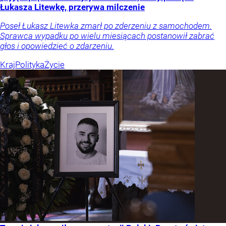
Łukasza Litewkę, przerywa milczenie
Poseł Łukasz Litewka zmarł po zderzeniu z samochodem.
Sprawca wypadku po wielu miesiącach postanowił zabrać
głos i opowiedzieć o zdarzeniu.
Kraj
Polityka
Życie