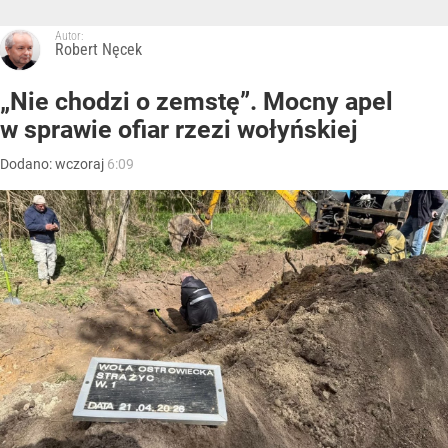
Autor:
Robert Nęcek
„Nie chodzi o zemstę”. Mocny apel
w sprawie ofiar rzezi wołyńskiej
Dodano:
wczoraj
6:09