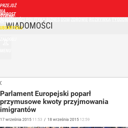
PRZEJDŹ
NA
WPROST
STRONĘ
WIADOMOŚCI
POLITYKA
BIZNES
DOM
ZDROWIE
ROZRYWKA
TYGODN
GŁÓWNĄ
WIADOMOŚCI
UBSKRYBUJ
ZALOGUJ
MENU
Parlament Europejski poparł
przymusowe kwoty przyjmowania
imigrantów
17
września
2015
11:53
/
18
września
2015
12:59