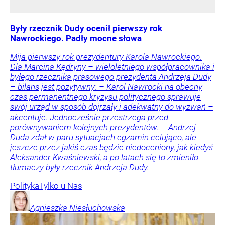
Były rzecznik Dudy ocenił pierwszy rok
Nawrockiego. Padły mocne słowa
Mija pierwszy rok prezydentury Karola Nawrockiego.
Dla Marcina Kędryny – wieloletniego współpracownika i
byłego rzecznika prasowego prezydenta Andrzeja Dudy
– bilans jest pozytywny: – Karol Nawrocki na obecny
czas permanentnego kryzysu politycznego sprawuje
swój urząd w sposób dojrzały i adekwatny do wyzwań –
akcentuje. Jednocześnie przestrzega przed
porównywaniem kolejnych prezydentów. – Andrzej
Duda zdał w paru sytuacjach egzamin celująco, ale
jeszcze przez jakiś czas będzie niedoceniony, jak kiedyś
Aleksander Kwaśniewski, a po latach się to zmieniło –
tłumaczy były rzecznik Andrzeja Dudy.
Polityka
Tylko u Nas
Agnieszka
Niesłuchowska