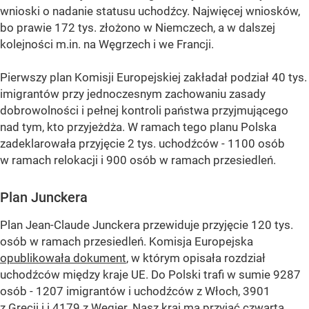
wnioski o nadanie statusu uchodźcy. Najwięcej wniosków,
bo prawie 172 tys. złożono w Niemczech, a w dalszej
kolejności m.in. na Węgrzech i we Francji.
Pierwszy plan Komisji Europejskiej zakładał podział 40 tys.
imigrantów przy jednoczesnym zachowaniu zasady
dobrowolności i pełnej kontroli państwa przyjmującego
nad tym, kto przyjeżdża. W ramach tego planu Polska
zadeklarowała przyjęcie 2 tys. uchodźców - 1100 osób
w ramach relokacji i 900 osób w ramach przesiedleń.
Plan Junckera
Plan Jean-Claude Junckera przewiduje przyjęcie 120 tys.
osób w ramach przesiedleń. Komisja Europejska
opublikowała dokument
, w którym opisała rozdział
uchodźców między kraje UE. Do Polski trafi w sumie 9287
osób - 1207 imigrantów i uchodźców z Włoch, 3901
z Grecji i i 4179 z Węgier. Nasz kraj ma przyjąć czwartą