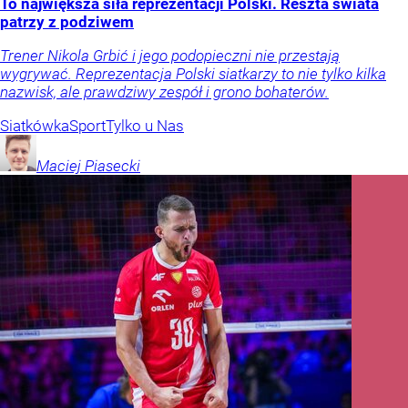
To największa siła reprezentacji Polski. Reszta świata
patrzy z podziwem
Trener Nikola Grbić i jego podopieczni nie przestają
wygrywać. Reprezentacja Polski siatkarzy to nie tylko kilka
nazwisk, ale prawdziwy zespół i grono bohaterów.
Siatkówka
Sport
Tylko u Nas
Maciej
Piasecki