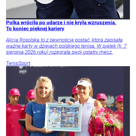
Polka wróciła po udarze i nie kryła wzruszenia.
To koniec pięknej kariery
Alicja Rosolska to z pewnością postać, która zapisała
ważne karty w dziejach polskiego tenisa. W piątek (tj. 7
sierpnia 2026 roku) rozegrała swój ostatni mecz.
Tenis
Sport