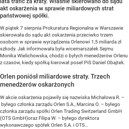
lata trafić za kraty. Właśnie skierowano do sądu
akt oskarżenia w sprawie miliardowych strat
państwowej spółki.
W piątek 7 sierpnia Prokuratura Regionalna w Warszawie
skierowała do sądu akt oskarżenia przeciwko trzem
osobom w sprawie wyrządzenia Orlenowi 1,5 miliarda zł
szkody. Jak informowała była wicemarszałek Sejmu
Monika Wielichowska, chodzi o byłych menedżerów Orlenu
z czasów, kiedy spółką kierował poseł PiS Daniel Obajtek.
Orlen poniósł miliardowe straty. Trzech
menedżerów oskarżonych
W akcie oskarżenia pojawiły się nazwiska Michałowa R. –
byłego członka zarządu Orlen S.A., Marcina O. – byłego
członka zarządu spółki Orlen Trading Switzerland GmbH
(OTS GmbH)oraz Filipa W. – byłego dyrektora
wykonawczego spółek Orlen S.A. i OTS...