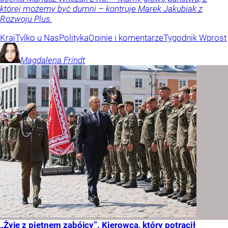
której możemy być dumni – kontruje Marek Jakubiak z
Rozwoju Plus.
Kraj
Tylko u Nas
Polityka
Opinie i komentarze
Tygodnik Wprost
Magdalena
Frindt
„Żyję z piętnem zabójcy”. Kierowca, który potrącił