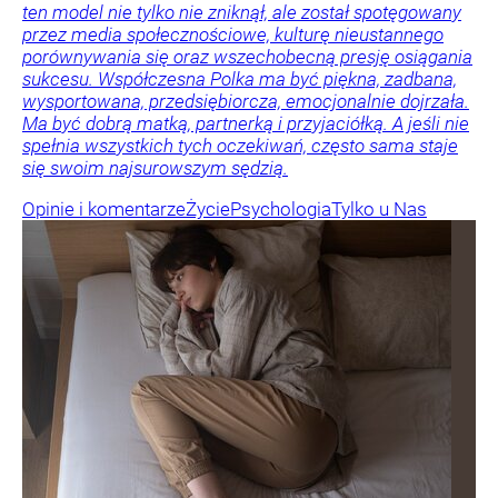
ten model nie tylko nie zniknął, ale został spotęgowany
przez media społecznościowe, kulturę nieustannego
porównywania się oraz wszechobecną presję osiągania
sukcesu. Współczesna Polka ma być piękna, zadbana,
wysportowana, przedsiębiorcza, emocjonalnie dojrzała.
Ma być dobrą matką, partnerką i przyjaciółką. A jeśli nie
spełnia wszystkich tych oczekiwań, często sama staje
się swoim najsurowszym sędzią.
Opinie i komentarze
Życie
Psychologia
Tylko u Nas