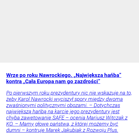
Wrze po roku Nawrockiego. „Największa hańba”
kontra „Cała Europa nam go zazdrości”
Po pierwszym roku prezydentury nic nie wskazuje na to,
żeby Karol Nawrocki wyciszył spory między dwoma
zwaśnionymi politycznymi obozami. – Dotychczas
największą hańbą na karcie jego prezydentury jest
chyba zawetowanie SAFE – ocenia Mariusz Witczak z
KO. – Mamy głowę państwa, z której możemy być
dumni – kontruje Marek Jakubiak z Rozwoju Plus.