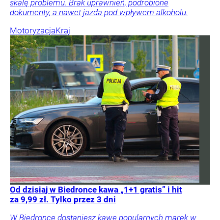
skalę problemu. Brak uprawnień, podrobione
dokumenty, a nawet jazda pod wpływem alkoholu.
Motoryzacja
Kraj
Od dzisiaj w Biedronce kawa „1+1 gratis” i hit
za 9,99 zł. Tylko przez 3 dni
W Biedronce dostaniesz kawę popularnych marek w