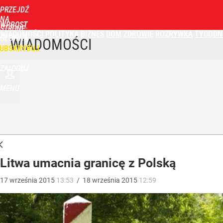
PRZEJDŹ
NA
WPROST
STRONĘ
WIADOMOŚCI
POLITYKA
BIZNES
DOM
ZDROWIE
ROZRYWKA
TYGODN
GŁÓWNĄ
WIADOMOŚCI
UBSKRYBUJ
ZALOGUJ
MENU
Litwa umacnia granicę z Polską
17
września
2015
13:53
/
18
września
2015
12:59