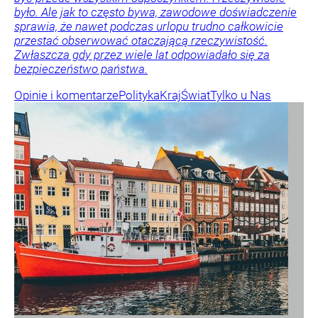
było. Ale jak to często bywa, zawodowe doświadczenie
sprawia, że nawet podczas urlopu trudno całkowicie
przestać obserwować otaczającą rzeczywistość.
Zwłaszcza gdy przez wiele lat odpowiadało się za
bezpieczeństwo państwa.
Opinie i komentarze
Polityka
Kraj
Świat
Tylko u Nas