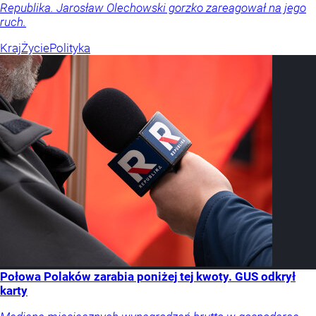
Republika. Jarosław Olechowski gorzko zareagował na jego
ruch.
Kraj
Życie
Polityka
Połowa Polaków zarabia poniżej tej kwoty. GUS odkrył
karty