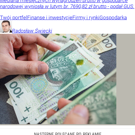
Mediana miesięcznych wynagrodzeń brutto w gospodarce
narodowej wyniosła w lutym br. 7690,82 zł brutto - podał GUS.
Twój portfel
Finanse i inwestycje
Firmy i rynki
Gospodarka
Radosław
Święcki