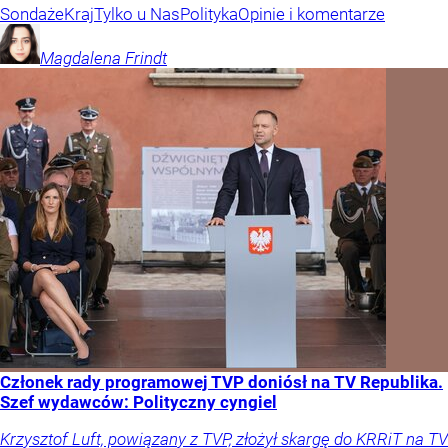
Sondaże
Kraj
Tylko u Nas
Polityka
Opinie i komentarze
Magdalena
Frindt
Członek rady programowej TVP doniósł na TV Republika.
Szef wydawców: Polityczny cyngiel
Krzysztof Luft, powiązany z TVP, złożył skargę do KRRiT na TV