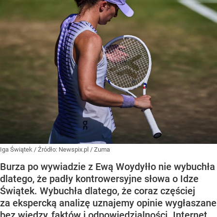
Iga Świątek
/ Źródło:
Newspix.pl
/
Zuma
Burza po wywiadzie z Ewą Woydyłło nie wybuchła
dlatego, że padły kontrowersyjne słowa o Idze
Świątek. Wybuchła dlatego, że coraz częściej
za ekspercką analizę uznajemy opinie wygłaszane
bez wiedzy, faktów i odpowiedzialności. Internet