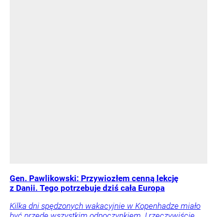
Gen. Pawlikowski: Przywiozłem cenną lekcję
z Danii. Tego potrzebuje dziś cała Europa
Kilka dni spędzonych wakacyjnie w Kopenhadze miało
być przede wszystkim odpoczynkiem. I rzeczywiście