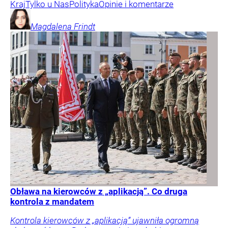
Kraj
Tylko u Nas
Polityka
Opinie i komentarze
Magdalena
Frindt
Obława na kierowców z „aplikacją”. Co druga
kontrola z mandatem
Kontrola kierowców z „aplikacją” ujawniła ogromną