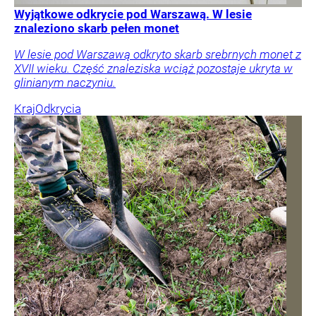
Wyjątkowe odkrycie pod Warszawą. W lesie
znaleziono skarb pełen monet
W lesie pod Warszawą odkryto skarb srebrnych monet z
XVII wieku. Część znaleziska wciąż pozostaje ukryta w
glinianym naczyniu.
Kraj
Odkrycia