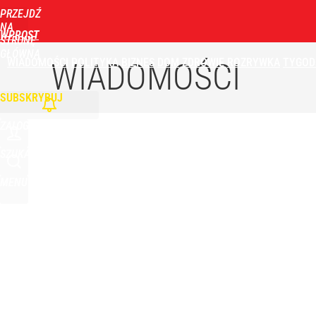
PRZEJDŹ
Udostępnij
26
Skomentuj
NA
WPROST
STRONĘ
GŁÓWNĄ
WIADOMOŚCI
POLITYKA
BIZNES
DOM
ZDROWIE
ROZRYWKA
TYGOD
Orlen stracił przez nich 1,5 mld zł? Menedżerom z 
WIADOMOŚCI
SUBSKRYBUJ
4
ZALOGUJ
Atak na 15-latka Kamiennej Górze. Trwa obława z
SZUKAJ
MENU
dodaj
Morawiecki powoła partię. Chce współpracy z Me
2