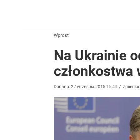
Masowe zatrucia nad polskim morzem. Wprowadz
dodaj
Wprost
„Nie chodzi o zemstę”. Mocny apel w sprawie ofiar 
Na Ukrainie o
dodaj
członkostwa
Tego sondażu premier nie może zlekceważyć. Pol
Dodano:
22
września
2015
15:43
/
Zmienio
8