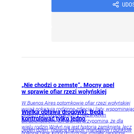
UDO
„Nie chodzi o zemstę”. Mocny apel
w sprawie ofiar rzezi wołyńskiej
W Buenos Aires potomkowie ofiar rzezi wołyńskiej
wciąż pokazują rodzinne zdjęcia i listy, wspominają
Wielka obława drogówki. Będą
bliskich zamordowanych z niezwykłym
kontrolować tylko jedno
okrucieństwem. Ich dramat przypomina, że dla
wielu rodzin Wołyń nie jest historią zamkniętą, lecz
Jeden dzień. Tysiące kontroli, mandatów i punktów
bolesną raną, która do dziś nie została zagojona.