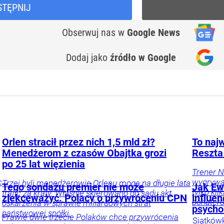
STĘPNIJ
Obserwuj nas
w
Google News
Dodaj jako
źródło w Google
Orlen stracił przez nich 1,5 mld zł?
To najw
Menedżerom z czasów Obajtka grozi
Reszta
po 25 lat więzienia
Trener N
c
wygrywać
Trzej byli menedżerowie Orlenu mogą na długie lata
Tego sondażu premier nie może
Jak Ewa
tylko ki
trafić za kraty. Właśnie skierowano do sądu akt
zlekceważyć. Polacy o przywróceniu CPN
influe
bohater
oskarżenia w sprawie miliardowych strat
psycho
państwowej spółki.
Prawie dwie trzecie Polaków chce przywrócenia
Siatków