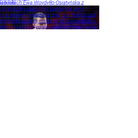
ich latach Ewa Woydyłło-Osiatyńska z
iasecki
 terapeutki uzależnień zamieniła się w
erkę, niekiedy głoszącą pop-psychologiczne
 Paradoksalnie to, co ostatnio powiedziała o
tek, nie jest ani najbardziej kontrowersyjne,
roźniejsze. Problem w tym, że wszyscy
 że tego nie widzą.
ie
Psychologia
Tylko
godnik