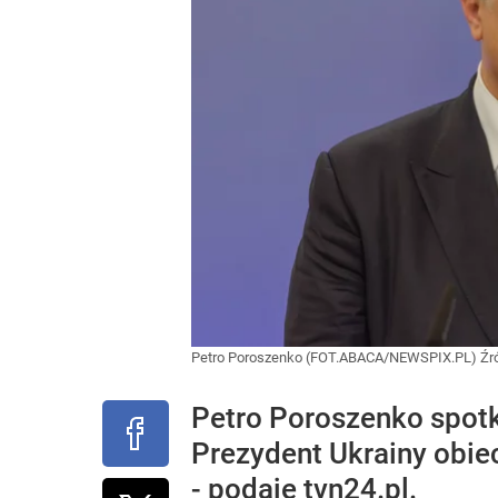
Petro Poroszenko (FOT.ABACA/NEWSPIX.PL)
Źr
Petro Poroszenko spot
Prezydent Ukrainy obie
- podaje tvn24.pl.