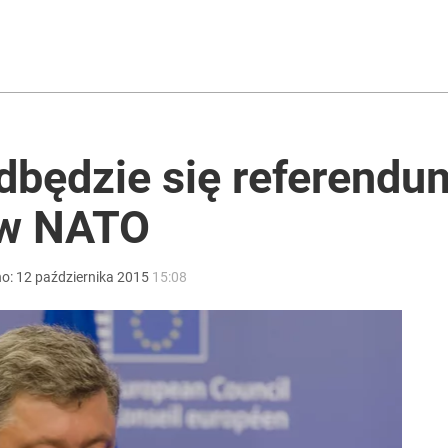
ono kwarantannę
rzezi wołyńskiej
dbędzie się referendu
 w NATO
acy o przywróceniu CPN
no:
12
października
2015
15:08