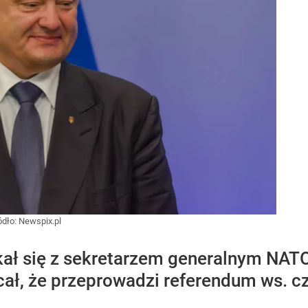
ódło:
Newspix.pl
kał się z sekretarzem generalnym NAT
cał, że przeprowadzi referendum ws. c