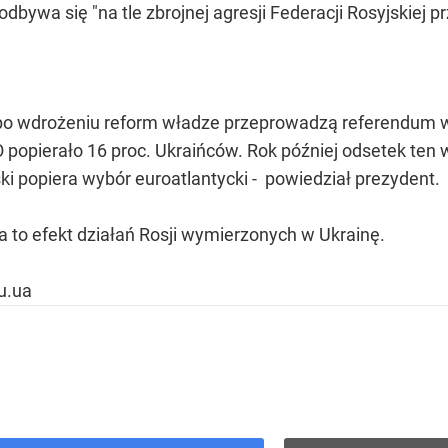
bywa się "na tle zbrojnej agresji Federacji Rosyjskiej p
 po wdrożeniu reform władze przeprowadzą referendum w
opierało 16 proc. Ukraińców. Rok później odsetek ten 
ski popiera wybór euroatlantycki - powiedział prezydent.
 to efekt działań Rosji wymierzonych w Ukrainę.
u.ua