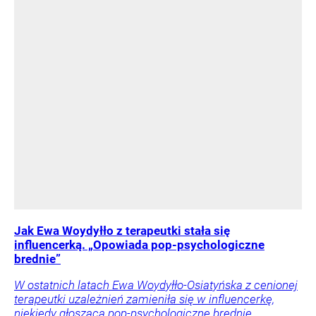
Jak Ewa Woydyłło z terapeutki stała się
influencerką. „Opowiada pop-psychologiczne
brednie”
W ostatnich latach Ewa Woydyłło-Osiatyńska z cenionej
terapeutki uzależnień zamieniła się w influencerkę,
niekiedy głoszącą pop-psychologiczne brednie.