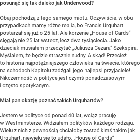
posunąć się tak daleko jak Underwood?
Obaj pochodzą z tego samego miotu. Oczywiście, w obu
przypadkach mamy różne realia, bo Francis Urquhart
postarzał się już o 25 lat. Ale korzenie „House of Cards”
sięgają nie 25 lat wstecz, lecz dwa tysiąclecia. Jako
dzieciak musiałem przeczytać „Juliusza Cezara” Szekspira.
Myślałem, że będzie strasznie nudny. A skąd! Przecież
to historia najpotężniejszego człowieka na świecie, którego
na schodach Kapitolu zadźgali jego najlepsi przyjaciele!
Nikczemność w polityce jest czymś ponadczasowym
i często spotykanym.
Miał pan okazję poznać takich Urquhartów?
Jestem w polityce od ponad 40 lat, wciąż pracuję
w Westminsterze. Widziałem polityków każdego rodzaju.
Wielu z nich z pewnością chciałoby zostać kimś takim jak
Urquhart, niewielu się to udało. „House of Cards”