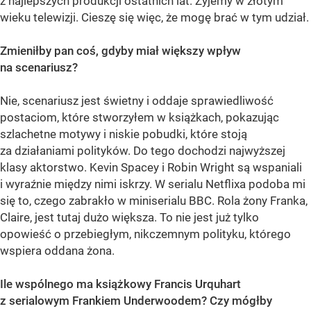
z najlepszych produkcji ostatnich lat. Żyjemy w złotym
wieku telewizji. Cieszę się więc, że mogę brać w tym udział.
Zmieniłby pan coś, gdyby miał większy wpływ
na scenariusz?
Nie, scenariusz jest świetny i oddaje sprawiedliwość
postaciom, które stworzyłem w książkach, pokazując
szlachetne motywy i niskie pobudki, które stoją
za działaniami polityków. Do tego dochodzi najwyższej
klasy aktorstwo. Kevin Spacey i Robin Wright są wspaniali
i wyraźnie między nimi iskrzy. W serialu Netflixa podoba mi
się to, czego zabrakło w miniserialu BBC. Rola żony Franka,
Claire, jest tutaj dużo większa. To nie jest już tylko
opowieść o przebiegłym, nikczemnym polityku, którego
wspiera oddana żona.
Ile wspólnego ma książkowy Francis Urquhart
z serialowym Frankiem Underwoodem? Czy mógłby