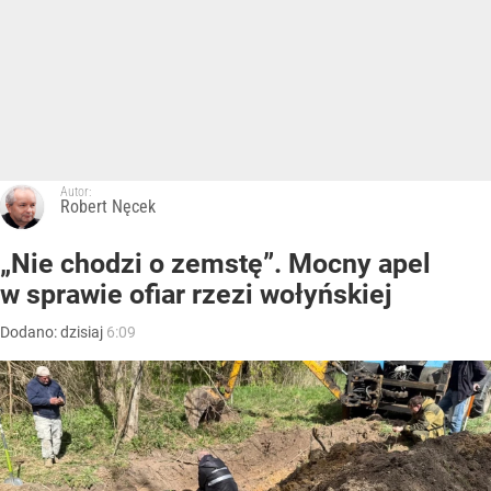
Autor:
Robert Nęcek
„Nie chodzi o zemstę”. Mocny apel
w sprawie ofiar rzezi wołyńskiej
Dodano:
dzisiaj
6:09