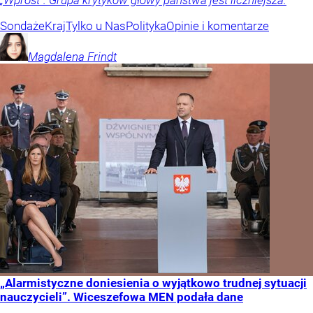
„Wprost”. Grupa krytyków głowy państwa jest liczniejsza.
Sondaże
Kraj
Tylko u Nas
Polityka
Opinie i komentarze
Magdalena
Frindt
„Alarmistyczne doniesienia o wyjątkowo trudnej sytuacji
nauczycieli”. Wiceszefowa MEN podała dane