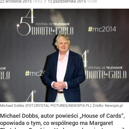
22
września
2015
18:02
/
12
października
2015
15:08
Michael Dobbs (FOT.CRYSTAL PICTURES/NEWSPIX.PL)
Źródło:
Newspix.pl
Michael Dobbs, autor powieści „House of Cards”,
opowiada o tym, co wspólnego ma Margaret