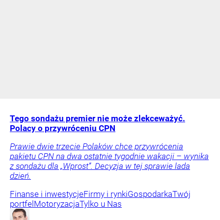
Tego sondażu premier nie może zlekceważyć.
Polacy o przywróceniu CPN
Prawie dwie trzecie Polaków chce przywrócenia
pakietu CPN na dwa ostatnie tygodnie wakacji – wynika
z sondażu dla „Wprost”. Decyzja w tej sprawie lada
dzień.
Finanse i inwestycje
Firmy i rynki
Gospodarka
Twój
portfel
Motoryzacja
Tylko u Nas