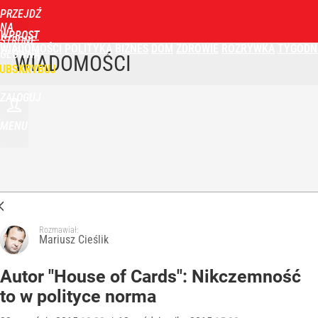
PRZEJDŹ
NA
WPROST
STRONĘ
WIADOMOŚCI
POLITYKA
BIZNES
DOM
ZDROWIE
ROZRYWKA
TYGODN
GŁÓWNĄ
WIADOMOŚCI
UBSKRYBUJ
ZALOGUJ
MENU
Rozmawiał:
Mariusz Cieślik
Autor "House of Cards": Nikczemność
to w polityce norma