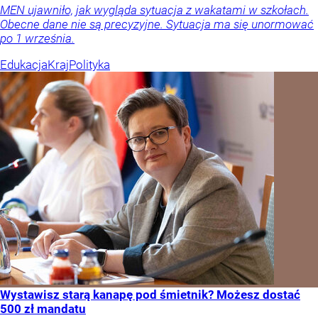
MEN ujawniło, jak wygląda sytuacja z wakatami w szkołach.
Obecne dane nie są precyzyjne. Sytuacja ma się unormować
po 1 września.
Edukacja
Kraj
Polityka
Wystawisz starą kanapę pod śmietnik? Możesz dostać
500 zł mandatu