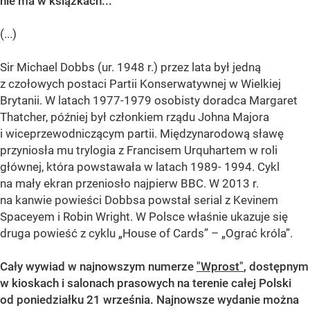
nie ma w książkach...
(...)
Sir Michael Dobbs (ur. 1948 r.) przez lata był jedną
z czołowych postaci Partii Konserwatywnej w Wielkiej
Brytanii. W latach 1977-1979 osobisty doradca Margaret
Thatcher, później był członkiem rządu Johna Majora
i wiceprzewodniczącym partii. Międzynarodową sławę
przyniosła mu trylogia z Francisem Urquhartem w roli
głównej, która powstawała w latach 1989- 1994. Cykl
na mały ekran przeniosło najpierw BBC. W 2013 r.
na kanwie powieści Dobbsa powstał serial z Kevinem
Spaceyem i Robin Wright. W Polsce właśnie ukazuje się
druga powieść z cyklu „House of Cards” – „Ograć króla”.
Cały wywiad w najnowszym numerze
"Wprost"
, dostępnym
w kioskach i salonach prasowych na terenie całej Polski
od poniedziałku 21 września. Najnowsze wydanie można