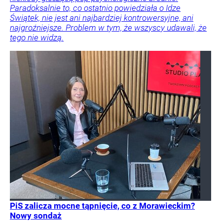
Paradoksalnie to, co ostatnio powiedziała o Idze
Świątek, nie jest ani najbardziej kontrowersyjne, ani
najgroźniejsze. Problem w tym, że wszyscy udawali, że
tego nie widzą.
PiS zalicza mocne tąpnięcie, co z Morawieckim?
Nowy sondaż