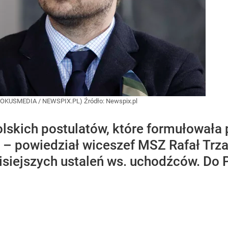
 FOKUSMEDIA / NEWSPIX.PL)
Źródło:
Newspix.pl
lskich postulatów, które formułowała 
 – powiedział wiceszef MSZ Rafał Trza
isiejszych ustaleń ws. uchodźców. Do 