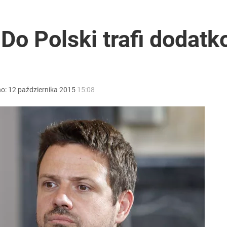
i go Polacy. Sondaż dla „Wprost”
Do Polski trafi dodatk
2030 roku?
no:
12
października
2015
15:08
lnej kolekcji kapsułowej