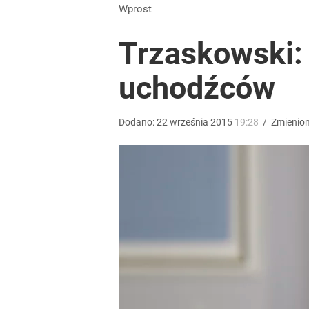
Nawrocki ma szansę na drugą kadencję? Tak ocenil
Wprost
Trzaskowski: 
dodaj
uchodźców
Farmacja: wzrost pod presją. co czeka branżę do 
Dodano:
22
września
2015
19:28
/
Zmienio
dodaj
Vistula x LOT: Elegancja w podróży. Premiera wspó
dodaj