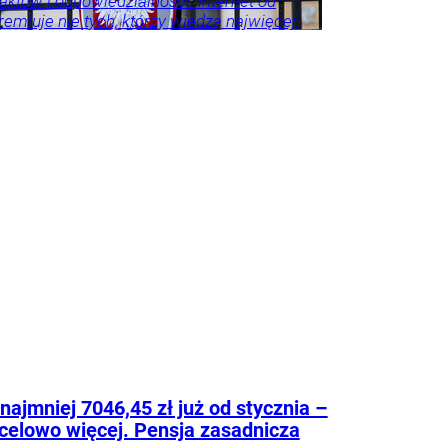
faktów i odpowiedzialności. Internet od
emiuje nie tych, którzy wiedzą najwięcej,
, którzy mówią najgłośniej.
rze
Kraj
Sport
Tylko
najmniej 7046,45 zł już od stycznia –
elowo więcej. Pensja zasadnicza