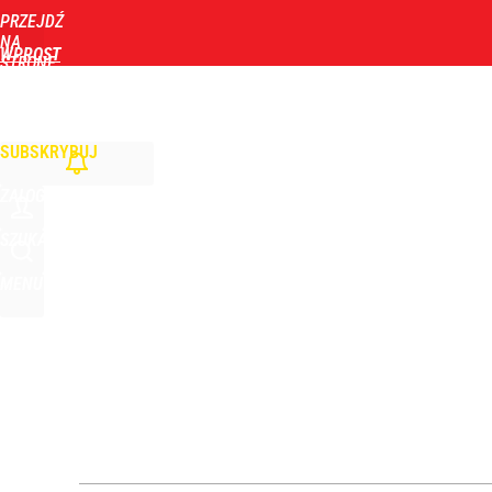
PRZEJDŹ
Udostępnij
151
Skomentuj
NA
WPROST
STRONĘ
GŁÓWNĄ
WIADOMOŚCI
POLITYKA
BIZNES
DOM
ZDROWIE
ROZRYWKA
TYGOD
Polaku oszczędzaj wodę i prąd. Za granicą już są 
SUBSKRYBUJ
dodaj
ZALOGUJ
Gen. Pawlikowski: Przywiozłem cenną lekcję z Dani
SZUKAJ
MENU
2
Prawdziwa wartość różnorodności
dodaj