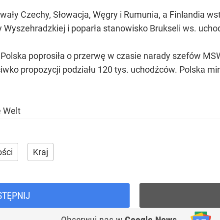
ały Czechy, Słowacja, Węgry i Rumunia, a Finlandia wstr
 Wyszehradzkiej i poparła stanowisko Brukseli ws. uch
olska poprosiła o przerwę w czasie narady szefów MSW 
iwko propozycji podziału 120 tys. uchodźców. Polska m
e Welt
ści
Kraj
STĘPNIJ