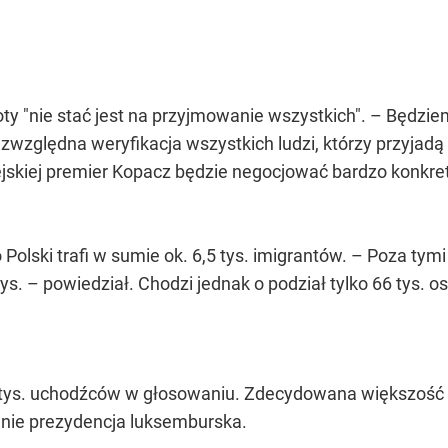
oty "nie stać jest na przyjmowanie wszystkich". – Będzie
zwzględna weryfikacja wszystkich ludzi, którzy przyjadą d
pejskiej premier Kopacz będzie negocjować bardzo konkre
Polski trafi w sumie ok. 6,5 tys. imigrantów. – Poza tym
 tys. – powiedział. Chodzi jednak o podział tylko 66 tys. 
20 tys. uchodźców w głosowaniu. Zdecydowana większoś
nie prezydencja luksemburska.