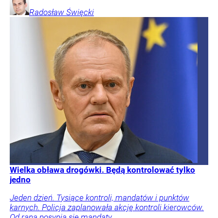
Radosław
Święcki
Wielka obława drogówki. Będą kontrolować tylko
jedno
Jeden dzień. Tysiące kontroli, mandatów i punktów
karnych. Policja zaplanowała akcję kontroli kierowców.
Od rana posypią się mandaty.