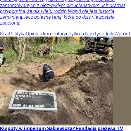
zamordowanych z niezwykłym okrucieństwem. Ich dramat
przypomina, że dla wielu rodzin Wołyń nie jest historią
zamkniętą, lecz bolesną raną, która do dziś nie została
zagojona.
Kraj
Polityka
Opinie i komentarze
Tylko u Nas
Tygodnik Wprost
Kłopoty w imperium Sakiewicza? Fundacja prezesa TV