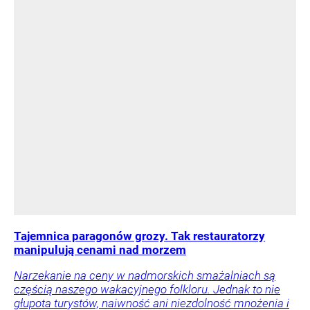
Tajemnica paragonów grozy. Tak restauratorzy
manipulują cenami nad morzem
Narzekanie na ceny w nadmorskich smażalniach są
częścią naszego wakacyjnego folkloru. Jednak to nie
głupota turystów, naiwność ani niezdolność mnożenia i