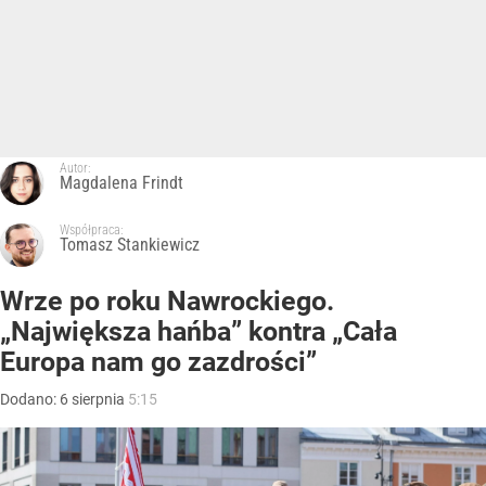
Autor:
Magdalena Frindt
Współpraca:
Tomasz Stankiewicz
Wrze po roku Nawrockiego.
„Największa hańba” kontra „Cała
Europa nam go zazdrości”
Dodano:
6
sierpnia
5:15