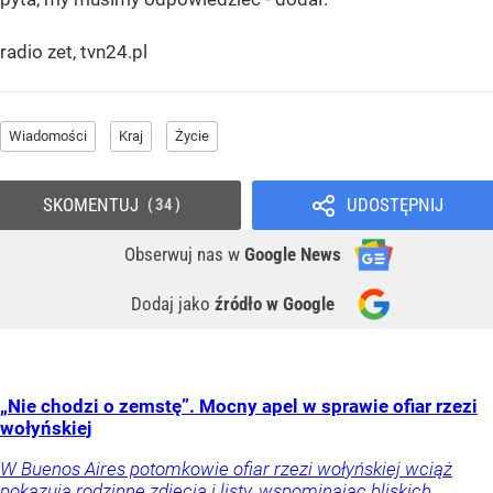
radio zet, tvn24.pl
Wiadomości
Kraj
Życie
SKOMENTUJ
UDOSTĘPNIJ
34
Obserwuj nas
w
Google News
Dodaj jako
źródło w Google
„Nie chodzi o zemstę”. Mocny apel w sprawie ofiar rzezi
wołyńskiej
W Buenos Aires potomkowie ofiar rzezi wołyńskiej wciąż
pokazują rodzinne zdjęcia i listy, wspominając bliskich