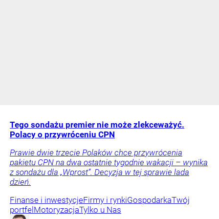
Tego sondażu premier nie może zlekceważyć.
Polacy o przywróceniu CPN
Prawie dwie trzecie Polaków chce przywrócenia
pakietu CPN na dwa ostatnie tygodnie wakacji – wynika
z sondażu dla „Wprost”. Decyzja w tej sprawie lada
dzień.
Finanse i inwestycje
Firmy i rynki
Gospodarka
Twój
portfel
Motoryzacja
Tylko u Nas