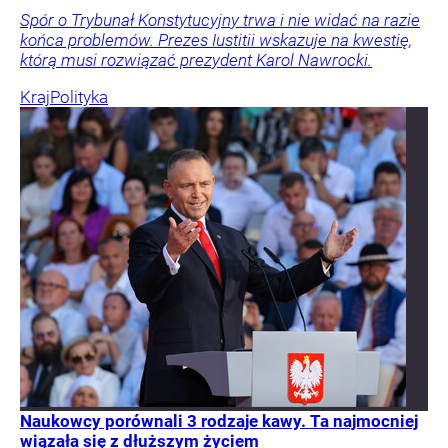
Spór o Trybunał Konstytucyjny trwa i nie widać na razie
końca problemów. Prezes Iustitii wskazuje na kwestię,
którą musi rozwiązać prezydent Karol Nawrocki.
Kraj
Polityka
Naukowcy porównali 3 rodzaje kawy. Ta najmocniej
wiązała się z dłuższym życiem