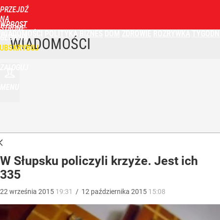
PRZEJDŹ
NA
WPROST
STRONĘ
WIADOMOŚCI
POLITYKA
BIZNES
DOM
ZDROWIE
ROZRYWKA
TYGODN
GŁÓWNĄ
WIADOMOŚCI
UBSKRYBUJ
ZALOGUJ
MENU
W Słupsku policzyli krzyże. Jest ich
335
22
września
2015
19:31
/
12
października
2015
15:08