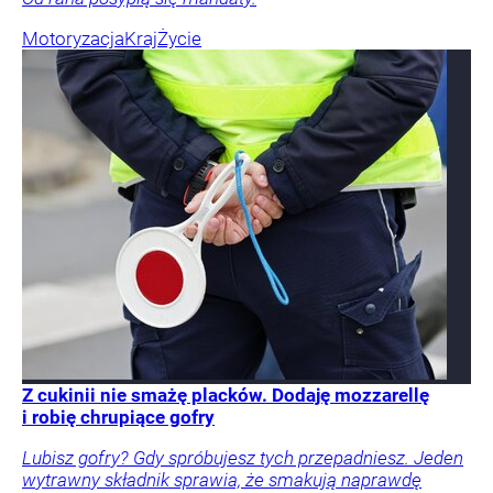
Motoryzacja
Kraj
Życie
Z cukinii nie smażę placków. Dodaję mozzarellę
i robię chrupiące gofry
Lubisz gofry? Gdy spróbujesz tych przepadniesz. Jeden
wytrawny składnik sprawia, że smakują naprawdę