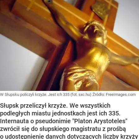
W Słupsku policzyli krzyże. Jest ich 335 (fot. sxc.hu)
Źródło:
FreeImages.com
Słupsk przeliczył krzyże. We wszystkich
podległych miastu jednostkach jest ich 335.
Internauta o pseudonimie "Platon Arystoteles"
zwrócił się do słupskiego magistratu z prośbą
o udostępnienie danych dotyczących liczby krzyży