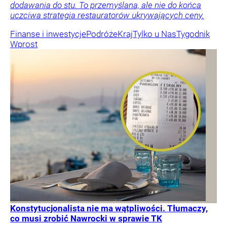
dodawania do stu. To przemyślana, ale nie do końca
uczciwa strategia restauratorów ukrywających ceny.
Finanse i inwestycje
Podróże
Kraj
Tylko u Nas
Tygodnik
Wprost
Konstytucjonalista nie ma wątpliwości. Tłumaczy,
co musi zrobić Nawrocki w sprawie TK