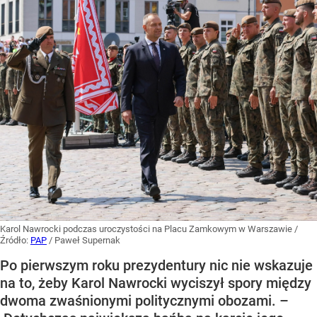
Karol Nawrocki podczas uroczystości na Placu Zamkowym w Warszawie
/
Źródło:
PAP
/
Paweł Supernak
Po pierwszym roku prezydentury nic nie wskazuje
na to, żeby Karol Nawrocki wyciszył spory między
dwoma zwaśnionymi politycznymi obozami. –