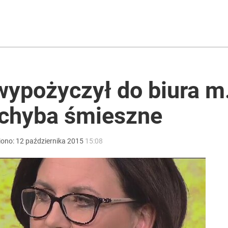
 co musi zrobić Nawrocki w sprawie TK
acy o przywróceniu CPN
ypożyczył do biura m.i
 chyba śmieszne
czasów Obajtka grozi po 25 lat więzienia
iono:
12
października
2015
15:08