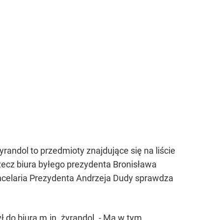
żyrandol to przedmioty znajdujące się na liście
zecz biura byłego prezydenta Bronisława
celaria Prezydenta Andrzeja Dudy sprawdza
do biura m.in. żyrandol. - Ma w tym