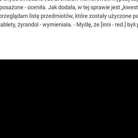
ażone - oceniła. Jak dodała, w tej sprawie jest „kwestia 
k przeglądam listę przedmiotów, które zostały użyczone
tablety, żyrandol - wymieniała. - Myślę, że [inni - red.] by