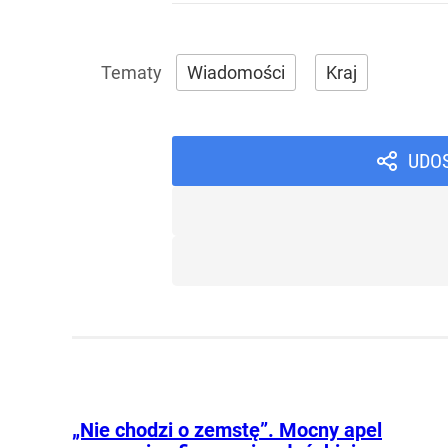
Wiadomości
Kraj
UDO
„Nie chodzi o zemstę”. Mocny apel