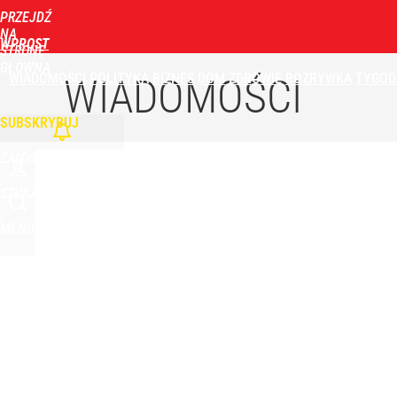
PRZEJDŹ
Udostępnij
66
Skomentuj
NA
WPROST
STRONĘ
GŁÓWNĄ
WIADOMOŚCI
POLITYKA
BIZNES
DOM
ZDROWIE
ROZRYWKA
TYGOD
Kłopoty w imperium Sakiewicza? Fundacja prezesa
WIADOMOŚCI
SUBSKRYBUJ
1
ZALOGUJ
Wyrzucenie Morawieckiego nie wystarczyło. Szykuje
SZUKAJ
MENU
1
„Nie chodzi o zemstę”. Mocny apel w sprawie ofiar 
dodaj