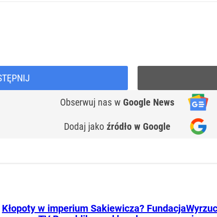
STĘPNIJ
Obserwuj nas
w
Google News
Dodaj jako
źródło w Google
Kłopoty w imperium Sakiewicza? Fundacja
Wyrzuc