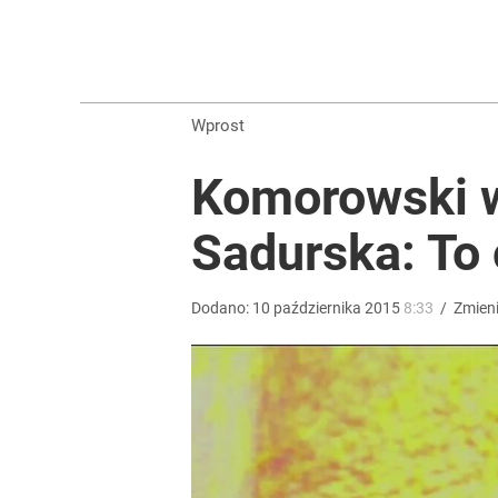
Konstytucjonalista nie ma wątpliwości. Tłumaczy,
7
Wprost
Tego sondażu premier nie może zlekceważyć. Pol
Komorowski w
8
Sadurska: To
Orlen stracił przez nich 1,5 mld zł? Menedżerom z 
Dodano:
10
października
2015
8:33
/
Zmien
5