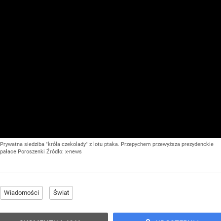
Prywatna siedziba "króla czekolady" z lotu ptaka. Przepychem przewyższa prezydenckie
pałace Poroszenki
Źródło:
x-news
Wiadomości
Świat