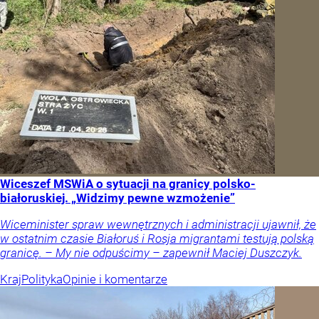
Wiceszef MSWiA o sytuacji na granicy polsko-
białoruskiej. „Widzimy pewne wzmożenie”
Wiceminister spraw wewnętrznych i administracji ujawnił, że
w ostatnim czasie Białoruś i Rosja migrantami testują polską
granicę. – My nie odpuścimy – zapewnił Maciej Duszczyk.
Kraj
Polityka
Opinie i komentarze