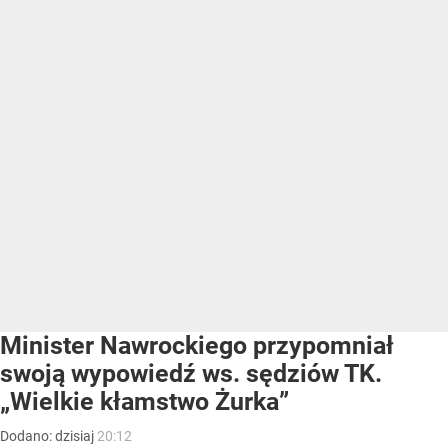
Minister Nawrockiego przypomniał
swoją wypowiedź ws. sędziów TK.
„Wielkie kłamstwo Żurka”
Dodano:
dzisiaj
20:12