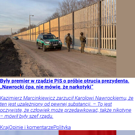
Były premier w rządzie PiS o próbie otrucia prezydenta.
„Nawrocki ćpa, nie mówię, że narkotyki”
Kazimierz Marcinkiewicz zarzucił Karolowi Nawrockiemu, że
ten jest uzależniony od pewnej substancji. – To jest
oczywiste, że człowiek może przedawkować, także nikotynę
– mówił były szef rządu.
Kraj
Opinie i komentarze
Polityka