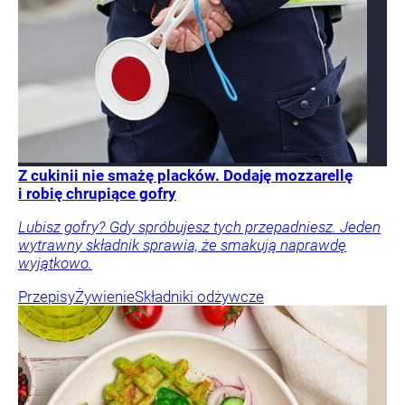
Z cukinii nie smażę placków. Dodaję mozzarellę
i robię chrupiące gofry
Lubisz gofry? Gdy spróbujesz tych przepadniesz. Jeden
wytrawny składnik sprawia, że smakują naprawdę
wyjątkowo.
Przepisy
Żywienie
Składniki odżywcze