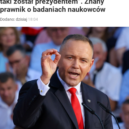
taki został prezydentem”. Znany
prawnik o badaniach naukowców
Dodano:
dzisiaj
18:04