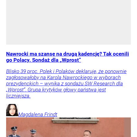
Nawrocki ma szansę na drugą kadencję? Tak ocenili
go Polacy. Sondaż dla „Wprost”
Blisko 39 proc. Polek i Polaków deklaruje, że ponownie
zagłosowałoby na Karola Nawrockiego w wyborach
prezydenckich – wynika z sondażu SW Research dla
„Wprost”. Grupa krytyków głowy państwa jest
liczniejsza.
Magdalena
Frindt