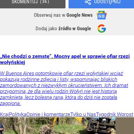
SKOMENTUJ
UDOSTĘPNIJ
36
Obserwuj nas
w
Google News
Dodaj jako
źródło w Google
„Nie chodzi o zemstę”. Mocny apel w sprawie ofiar rzezi
wołyńskiej
W Buenos Aires potomkowie ofiar rzezi wołyńskiej wciąż
pokazują rodzinne zdjęcia i listy, wspominając bliskich
zamordowanych z niezwykłym okrucieństwem. Ich dramat
przypomina, że dla wielu rodzin Wołyń nie jest historią
zamkniętą, lecz bolesną raną, która do dziś nie została
zagojona.
Kraj
Polityka
Opinie i komentarze
Tylko u Nas
Tygodnik Wprost