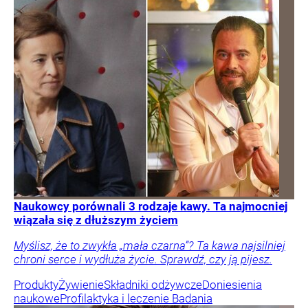
Naukowcy porównali 3 rodzaje kawy. Ta najmocniej
wiązała się z dłuższym życiem
Myślisz, że to zwykła „mała czarna”? Ta kawa najsilniej
chroni serce i wydłuża życie. Sprawdź, czy ją pijesz.
Produkty
Żywienie
Składniki odżywcze
Doniesienia
naukowe
Profilaktyka i leczenie
Badania