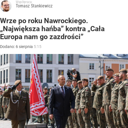
Współpraca:
Tomasz Stankiewicz
Wrze po roku Nawrockiego.
„Największa hańba” kontra „Cała
Europa nam go zazdrości”
Dodano:
6
sierpnia
5:15