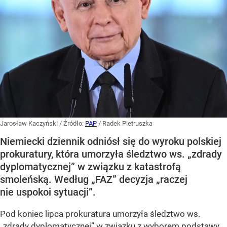
Jarosław Kaczyński
/ Źródło:
PAP
/
Radek Pietruszka
Niemiecki dziennik odniósł się do wyroku polskiej
prokuratury, która umorzyła śledztwo ws. „zdrady
dyplomatycznej” w związku z katastrofą
smoleńską. Według „FAZ” decyzja „raczej
nie uspokoi sytuacji”.
Pod koniec lipca prokuratura umorzyła śledztwo ws.
„zdrady dyplomatycznej” w związku z wyborem podstawy