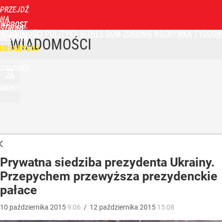
PRZEJDŹ
NA
WPROST
STRONĘ
WIADOMOŚCI
POLITYKA
BIZNES
DOM
ZDROWIE
ROZRYWKA
TYGODN
GŁÓWNĄ
WIADOMOŚCI
UBSKRYBUJ
ZALOGUJ
MENU
Prywatna siedziba prezydenta Ukrainy.
Przepychem przewyższa prezydenckie
pałace
10
października
2015
9:06
/
12
października
2015
15:08