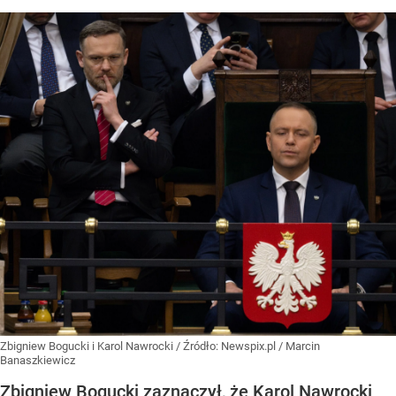
Zbigniew Bogucki i Karol Nawrocki
/ Źródło:
Newspix.pl
/
Marcin
Banaszkiewicz
Zbigniew Bogucki zaznaczył, że Karol Nawrocki