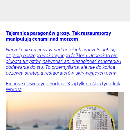
Tajemnica paragonów grozy. Tak restauratorzy
manipulują cenami nad morzem
Narzekanie na ceny w nadmorskich smażalniach są
częścią naszego wakacyjnego folkloru. Jednak to nie
głupota turystów, naiwność ani niezdolność mnożenia i
dodawania do stu. To przemyślana, ale nie do końca
uczciwa strategia restauratorów ukrywających ceny.
Finanse i inwestycje
Podróże
Kraj
Tylko u Nas
Tygodnik
Wprost