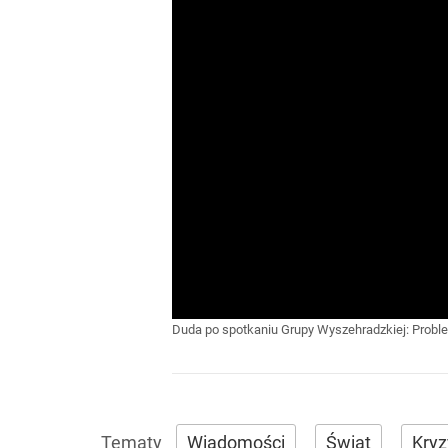
Duda po spotkaniu Grupy Wyszehradzkiej: Problem
Wiadomości
Świat
Kryz