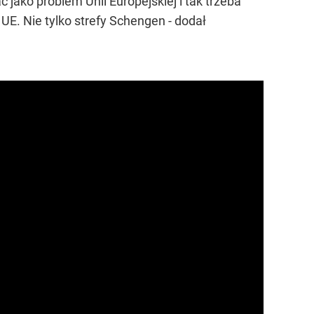
 jako problem Unii Europejskiej i tak trzeba
 UE. Nie tylko strefy Schengen - dodał