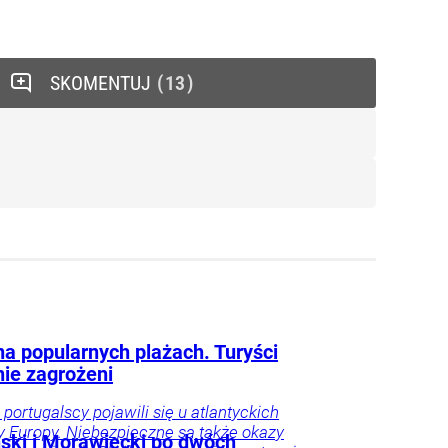
SKOMENTUJ
13
na popularnych plażach. Turyści
ie zagrożeni
 portugalscy pojawili się u atlantyckich
 Europy. Niebezpieczne są także okazy
ski i Morawiecki po dwóch