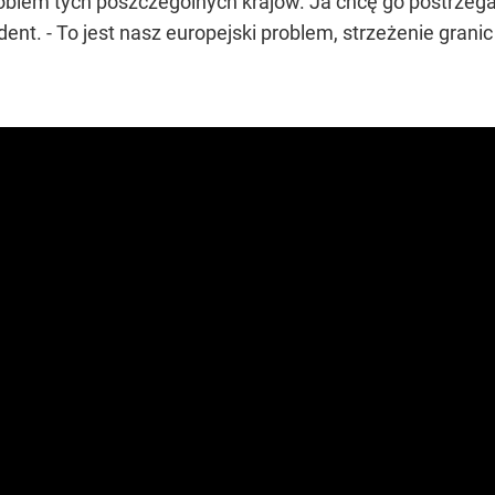
roblem tych poszczególnych krajów. Ja chcę go postrzegać
ent. - To jest nasz europejski problem, strzeżenie granic