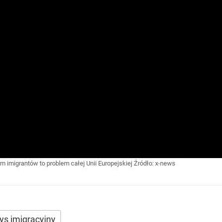
 imigrantów to problem całej Unii Europejskiej
Źródło:
x-news
ys imigracyjny