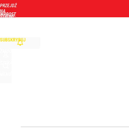
PRZEJDŹ
Udostępnij
13
Skomentuj
NA
WPROST
STRONĘ
GŁÓWNĄ
WIADOMOŚCI
POLITYKA
BIZNES
DOM
ZDROWIE
ROZRYWKA
TYGOD
Tym będzie można się objadać w Pałacu Prezydenc
SUBSKRYBUJ
1
ZALOGUJ
Stanowski przemawiał u Nawrockiego. Giertych: „W
SZUKAJ
MENU
2
Tajemnica paragonów grozy. Tak restauratorzy m
4