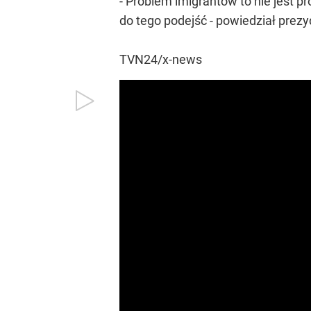
- Problem imigrantów to nie jest p
do tego podejść - powiedział prezyd
TVN24/x-news