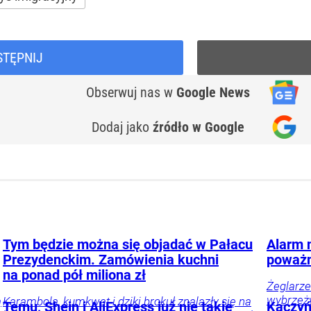
STĘPNIJ
Obserwuj nas
w
Google News
Dodaj jako
źródło w Google
Tym będzie można się objadać w Pałacu
Alarm 
Prezydenckim. Zamówienia kuchni
poważn
na ponad pół miliona zł
Żeglarze
wybrzeży
ą
Karambola, kumkwat i dziki brokuł znalazły się na
Temu, Shein i AliExpress już nie takie
Kaczyń