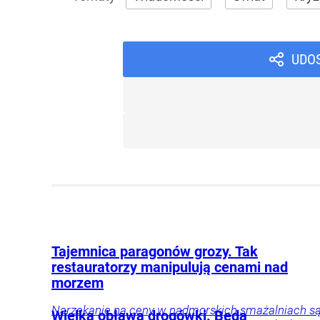
UDO
Tajemnica paragonów grozy. Tak
restauratorzy manipulują cenami nad
morzem
Narzekanie na ceny w nadmorskich smażalniach s
Wielka obława drogówki. Będą