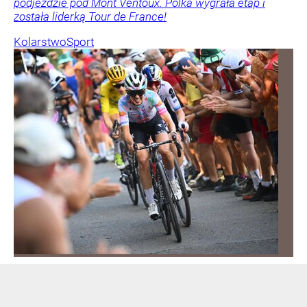
podjeździe pod Mont Ventoux. Polka wygrała etap i
została liderką Tour de France!
Kolarstwo
Sport