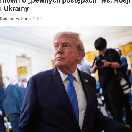
mówił o „pewnych postępach” ws. Rosji
i Ukrainy
Dodano:
wczoraj
21:04