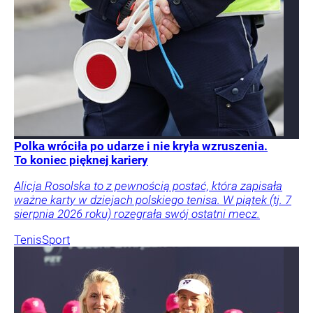
Polka wróciła po udarze i nie kryła wzruszenia.
To koniec pięknej kariery
Alicja Rosolska to z pewnością postać, która zapisała
ważne karty w dziejach polskiego tenisa. W piątek (tj. 7
sierpnia 2026 roku) rozegrała swój ostatni mecz.
Tenis
Sport