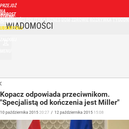
PRZEJDŹ
NA
WPROST
STRONĘ
WIADOMOŚCI
POLITYKA
BIZNES
DOM
ZDROWIE
ROZRYWKA
TYGODN
GŁÓWNĄ
WIADOMOŚCI
UBSKRYBUJ
ZALOGUJ
MENU
Kopacz odpowiada przeciwnikom.
"Specjalistą od kończenia jest Miller"
10
października
2015
20:27
/
12
października
2015
15:08