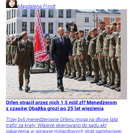
Magdalena
Frindt
Orlen stracił przez nich 1,5 mld zł? Menedżerom
z czasów Obajtka grozi po 25 lat więzienia
Trzej byli menedżerowie Orlenu mogą na długie lata
trafić za kraty. Właśnie skierowano do sądu akt
oskarżenia w sprawie miliardowych strat państwowej