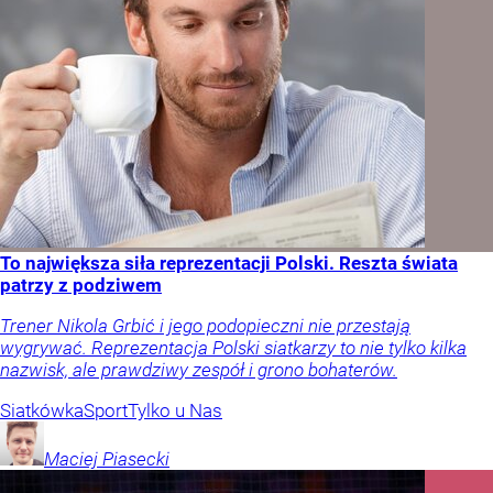
To największa siła reprezentacji Polski. Reszta świata
patrzy z podziwem
Trener Nikola Grbić i jego podopieczni nie przestają
wygrywać. Reprezentacja Polski siatkarzy to nie tylko kilka
nazwisk, ale prawdziwy zespół i grono bohaterów.
Siatkówka
Sport
Tylko u Nas
Maciej
Piasecki