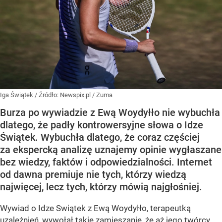
Iga Świątek
/ Źródło:
Newspix.pl
/
Zuma
Burza po wywiadzie z Ewą Woydyłło nie wybuchła
dlatego, że padły kontrowersyjne słowa o Idze
Świątek. Wybuchła dlatego, że coraz częściej
za ekspercką analizę uznajemy opinie wygłaszane
bez wiedzy, faktów i odpowiedzialności. Internet
od dawna premiuje nie tych, którzy wiedzą
najwięcej, lecz tych, którzy mówią najgłośniej.
Wywiad o Idze Swiątek z Ewą Woydyłło, terapeutką
uzależnień, wywołał takie zamieszanie, że aż jego twórcy