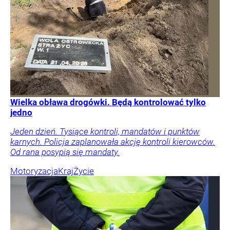
Wielka obława drogówki. Będą kontrolować tylko
jedno
Jeden dzień. Tysiące kontroli, mandatów i punktów
karnych. Policja zaplanowała akcję kontroli kierowców.
Od rana posypią się mandaty.
Motoryzacja
Kraj
Życie