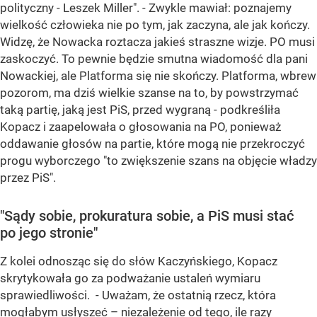
polityczny - Leszek Miller". - Zwykle mawiał: poznajemy
wielkość człowieka nie po tym, jak zaczyna, ale jak kończy.
Widzę, że Nowacka roztacza jakieś straszne wizje. PO musi
zaskoczyć. To pewnie będzie smutna wiadomość dla pani
Nowackiej, ale Platforma się nie skończy. Platforma, wbrew
pozorom, ma dziś wielkie szanse na to, by powstrzymać
taką partię, jaką jest PiS, przed wygraną - podkreśliła
Kopacz i zaapelowała o głosowania na PO, ponieważ
oddawanie głosów na partie, które mogą nie przekroczyć
progu wyborczego "to zwiększenie szans na objęcie władzy
przez PiS".
"Sądy sobie, prokuratura sobie, a PiS musi stać
po jego stronie"
Z kolei odnosząc się do słów Kaczyńskiego, Kopacz
skrytykowała go za podważanie ustaleń wymiaru
sprawiedliwości. - Uważam, że ostatnią rzecz, która
mogłabym usłyszeć – niezależenie od tego, ile razy