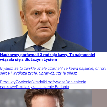
Naukowcy porównali 3 rodzaje kawy. Ta najmocniej
wiązała się z dłuższym życiem
Myślisz, że to zwykła „mała czarna”? Ta kawa najsilniej chroni
serce i wydłuża życie. Sprawdź, czy ją pijesz.
Produkty
Żywienie
Składniki odżywcze
Doniesienia
naukowe
Profilaktyka i leczenie
Badania