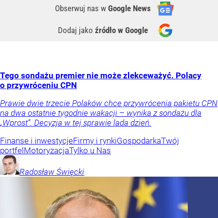
Obserwuj nas
w
Google News
Dodaj jako
źródło w Google
Tego sondażu premier nie może zlekceważyć. Polacy
o przywróceniu CPN
Prawie dwie trzecie Polaków chce przywrócenia pakietu CPN
na dwa ostatnie tygodnie wakacji – wynika z sondażu dla
„Wprost”. Decyzja w tej sprawie lada dzień.
Finanse i inwestycje
Firmy i rynki
Gospodarka
Twój
portfel
Motoryzacja
Tylko u Nas
Radosław
Święcki