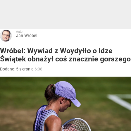
Autor:
Jan Wróbel
Wróbel: Wywiad z Woydyłło o Idze
Świątek obnażył coś znacznie gorszego
Dodano:
5
sierpnia
6:08