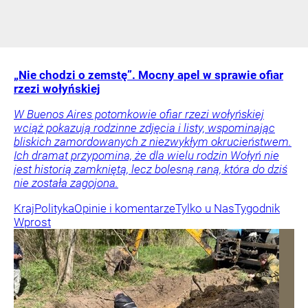
„Nie chodzi o zemstę”. Mocny apel w sprawie ofiar
rzezi wołyńskiej
W Buenos Aires potomkowie ofiar rzezi wołyńskiej
wciąż pokazują rodzinne zdjęcia i listy, wspominając
bliskich zamordowanych z niezwykłym okrucieństwem.
Ich dramat przypomina, że dla wielu rodzin Wołyń nie
jest historią zamkniętą, lecz bolesną raną, która do dziś
nie została zagojona.
Kraj
Polityka
Opinie i komentarze
Tylko u Nas
Tygodnik
Wprost