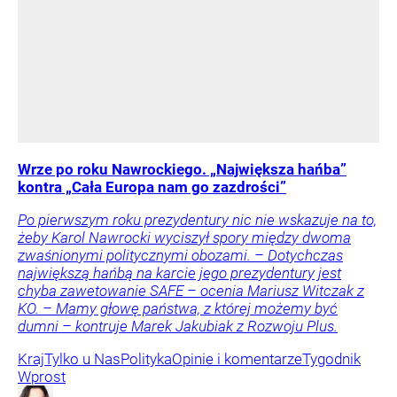
Wrze po roku Nawrockiego. „Największa hańba”
kontra „Cała Europa nam go zazdrości”
Po pierwszym roku prezydentury nic nie wskazuje na to,
żeby Karol Nawrocki wyciszył spory między dwoma
zwaśnionymi politycznymi obozami. – Dotychczas
największą hańbą na karcie jego prezydentury jest
chyba zawetowanie SAFE – ocenia Mariusz Witczak z
KO. – Mamy głowę państwa, z której możemy być
dumni – kontruje Marek Jakubiak z Rozwoju Plus.
Kraj
Tylko u Nas
Polityka
Opinie i komentarze
Tygodnik
Wprost