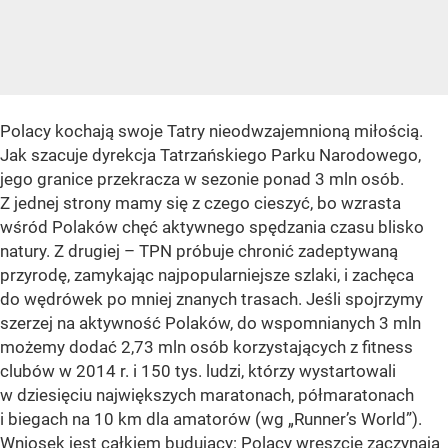
Polacy kochają swoje Tatry nieodwzajemnioną miłością.
Jak szacuje dyrekcja Tatrzańskiego Parku Narodowego,
jego granice przekracza w sezonie ponad 3 mln osób.
Z jednej strony mamy się z czego cieszyć, bo wzrasta
wśród Polaków chęć aktywnego spędzania czasu blisko
natury. Z drugiej – TPN próbuje chronić zadeptywaną
przyrodę, zamykając najpopularniejsze szlaki, i zachęca
do wędrówek po mniej znanych trasach. Jeśli spojrzymy
szerzej na aktywność Polaków, do wspomnianych 3 mln
możemy dodać 2,73 mln osób korzystających z fitness
clubów w 2014 r. i 150 tys. ludzi, którzy wystartowali
w dziesięciu największych maratonach, półmaratonach
i biegach na 10 km dla amatorów (wg „Runner’s World”).
Wniosek jest całkiem budujący: Polacy wreszcie zaczynają