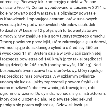
adrenalinę. Pierwszy taki komercyjny obiekt w Polsce
o nazwie Free Fly Center wybudowano w Lesznie w 2014 r.,
kolejny otwarto pod Warszawą, a bliźniaczy powstaje
w Katowicach. Imponujące centrum lotów tunelowych
wznoszą też w podwrocławskich Mirosławicach. Jak
to działa? W Lesznie 12 potężnych turbowentylatorów
o mocy 2 MW znajduje się u góry futurystycznego gmachu.
Tłoczą powietrze przez lejki, które zakręcając się ku dołowi,
wdmuchują je do szklanego cylindra o średnicy 460 cm
i wysokości 11 m. System działa w cyrkulacji zamkniętej
i rozpędza powietrze od 140 km/h (przy takiej prędkości
latają dzieci) do 245 km/h (osoby powyżej 100 kg). Nad
bezpieczeństwem czuwa tzw. sterówkowy, który reguluje
też prędkość mas powietrza. A w szklanym cylindrze
unoszą się ludzie - jakby zaprzeczali prawom fizyki! Już
sama możliwość obserwowania, jak fruwają inni, robi
ogromne wrażenie. Do cylindra wchodzi się z instruktorem,
który dba o ułożenie ciała. Te pierwsze pięć sekund
pamięta się potem najbardziej. Człowiek lewituje!