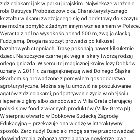
z dzieciakami jak w parku jurajskim. Największe wrażenie
robi Ostrzyca Proboszczowicka. Charakterystycznego
kształtu wulkanu zwężającego się od podstawy do szczytu
nie można pomylić z żadnym innym wzniesieniem w Polsce.
Wyrasta z pól na wysokość ponad 500 m, zwą ją śląską
Fudżijamą. Droga na szczyt prowadzi po kilkuset
bazaltowych stopniach. Trasę pokonają nawet kilkuletnie
dzieci. Na szczycie czarne jak węgiel skały tworzą rodzaj
orlego gniazda. W sercu tej magicznej krainy leży Dobków
uznany w 2011 r. za najpiękniejszą wieś Dolnego Śląska.
Skarbem są prowadzone z pomysłem gospodarstwa
agroturystyczne. Można się tu umówić na poszukiwanie
agatów z dzieciakami, podpatrywanie życia w obejściu
i lepienie z gliny albo zanocować w Villa Greta oferującej
polski slow food z własnych produktów (Villa- Greta.pl).
W sierpniu otwarto w Dobkowie Sudecką Zagrodę
Edukacyjną – przekazuje ona wiedzę w interaktywny
sposób. Zero nudy! Dzieciaki mogą same przeprowadzać
doświadczenia, zobaczą strzelającą w powietrze lawę,