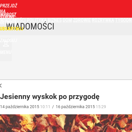
PRZEJDŹ
NA
WPROST
STRONĘ
WIADOMOŚCI
POLITYKA
BIZNES
DOM
ZDROWIE
ROZRYWKA
TYGODN
GŁÓWNĄ
WIADOMOŚCI
UBSKRYBUJ
ZALOGUJ
MENU
Jesienny wyskok po przygodę
14
października
2015
10:11
/
16
października
2015
15:29