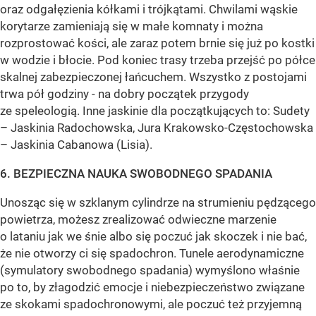
oraz odgałęzienia kółkami i trójkątami. Chwilami wąskie
korytarze zamieniają się w małe komnaty i można
rozprostować kości, ale zaraz potem brnie się już po kostki
w wodzie i błocie. Pod koniec trasy trzeba przejść po półce
skalnej zabezpieczonej łańcuchem. Wszystko z postojami
trwa pół godziny - na dobry początek przygody
ze speleologią. Inne jaskinie dla początkujących to: Sudety
– Jaskinia Radochowska, Jura Krakowsko-Częstochowska
– Jaskinia Cabanowa (Lisia).
6. BEZPIECZNA NAUKA SWOBODNEGO SPADANIA
Unosząc się w szklanym cylindrze na strumieniu pędzącego
powietrza, możesz zrealizować odwieczne marzenie
o lataniu jak we śnie albo się poczuć jak skoczek i nie bać,
że nie otworzy ci się spadochron. Tunele aerodynamiczne
(symulatory swobodnego spadania) wymyślono właśnie
po to, by złagodzić emocje i niebezpieczeństwo związane
ze skokami spadochronowymi, ale poczuć też przyjemną