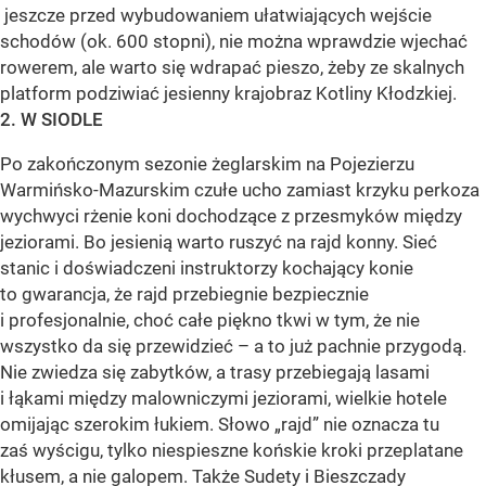
jeszcze przed wybudowaniem ułatwiających wejście
schodów (ok. 600 stopni), nie można wprawdzie wjechać
rowerem, ale warto się wdrapać pieszo, żeby ze skalnych
platform podziwiać jesienny krajobraz Kotliny Kłodzkiej.
2. W SIODLE
Po zakończonym sezonie żeglarskim na Pojezierzu
Warmińsko-Mazurskim czułe ucho zamiast krzyku perkoza
wychwyci rżenie koni dochodzące z przesmyków między
jeziorami. Bo jesienią warto ruszyć na rajd konny. Sieć
stanic i doświadczeni instruktorzy kochający konie
to gwarancja, że rajd przebiegnie bezpiecznie
i profesjonalnie, choć całe piękno tkwi w tym, że nie
wszystko da się przewidzieć – a to już pachnie przygodą.
Nie zwiedza się zabytków, a trasy przebiegają lasami
i łąkami między malowniczymi jeziorami, wielkie hotele
omijając szerokim łukiem. Słowo „rajd” nie oznacza tu
zaś wyścigu, tylko niespieszne końskie kroki przeplatane
kłusem, a nie galopem. Także Sudety i Bieszczady