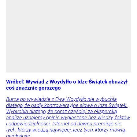
Wróbel: Wywiad z Woydyłło o Idze Świątek obnażył
coś znacznie gorszego
Burza po wywiadzie z Ewą Woydyłło nie wybuchła
dlatego, że padły kontrowersyjne słowa o Idze Świątek.
Wybuchła dlatego, że coraz częściej za ekspercką
analizę uznajemy opinie wygłaszane bez wiedzy, faktów
i odpowiedzialności. Internet od dawna premiuje nie
tych, którzy wiedzą najwięcej, lecz tych, którzy mówią
najgłośniej.