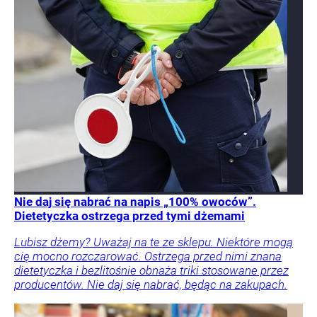
Nie daj się nabrać na napis „100% owoców”.
Dietetyczka ostrzega przed tymi dżemami
Lubisz dżemy? Uważaj na te ze sklepu. Niektóre mogą
cię mocno rozczarować. Ostrzega przed nimi znana
dietetyczka i bezlitośnie obnaża triki stosowane przez
producentów. Nie daj się nabrać, będąc na zakupach.