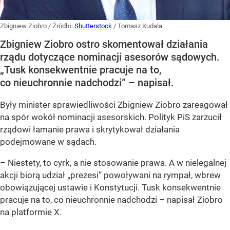
Zbigniew Ziobro
/ Źródło:
Shutterstock
/
Tomasz Kudala
Zbigniew Ziobro ostro skomentował działania
rządu dotyczące nominacji asesorów sądowych.
„Tusk konsekwentnie pracuje na to,
co nieuchronnie nadchodzi” – napisał.
Były minister sprawiedliwości Zbigniew Ziobro zareagował
na spór wokół nominacji asesorskich. Polityk PiS zarzucił
rządowi łamanie prawa i skrytykował działania
podejmowane w sądach.
– Niestety, to cyrk, a nie stosowanie prawa. A w nielegalnej
akcji biorą udział „prezesi” powoływani na rympał, wbrew
obowiązującej ustawie i Konstytucji. Tusk konsekwentnie
pracuje na to, co nieuchronnie nadchodzi – napisał Ziobro
na platformie X.