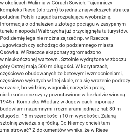
w okolicach Walimia w Górach Sowich. Tajemniczy
kompleks Riese (olbrzym) to jedna z największych atrakcji
południa Polski i zagadka rozpalająca wyobraźnię.
Informacja o odnalezieniu złotego pociągu w zasypanym
tunelu nieopodal Wałbrzycha już przyciągnęła tu turystów.
Pod ziemię legalnie można zajrzeć np. w Rzeczce,
Jugowicach czy schodząc do podziemnego miasta
Osówka. W Rzeczce eksponaty zgromadzono
w nieukończonej wartowni. Sztolnie wydrążone w zboczu
góry Ostrej mają 500 m długości. W korytarzach,
częściowo obudowanych żelbetowymi wzmocnieniami,
częściowo wykutych w litej skale, ma się wrażenie podróży
w czasie, bo widzimy wagoniki, narzędzia pracy,
niedokończone szyby pozostawione w bezładzie wiosną
1945 r. Kompleks Włodarz w Jugowicach imponuje
budowlami naziemnymi i rozmiarami jednej z hal: 80 m
długości, 15 m szerokości i 10 m wysokości. Zalaną
sztolnię zwiedza się łódką. Co Niemcy chcieli tam
zmajstrować? Z dokumentów wynika, że w Riese