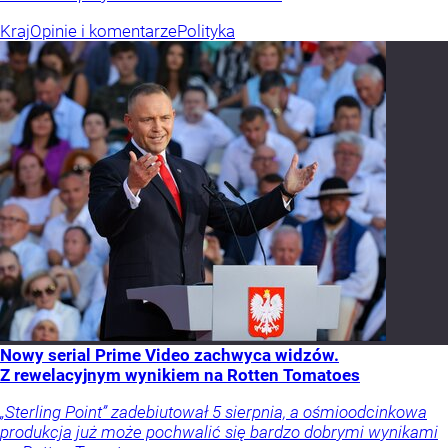
Kraj
Opinie i komentarze
Polityka
Nowy serial Prime Video zachwyca widzów.
Z rewelacyjnym wynikiem na Rotten Tomatoes
„Sterling Point” zadebiutował 5 sierpnia, a ośmioodcinkowa
produkcja już może pochwalić się bardzo dobrymi wynikami