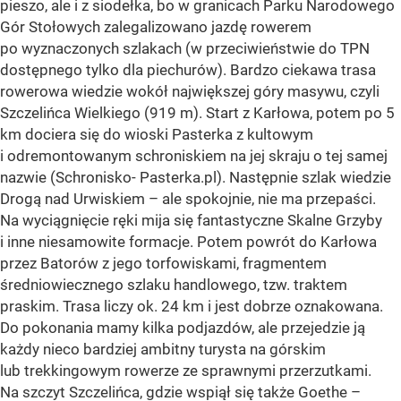
pieszo, ale i z siodełka, bo w granicach Parku Narodowego
Gór Stołowych zalegalizowano jazdę rowerem
po wyznaczonych szlakach (w przeciwieństwie do TPN
dostępnego tylko dla piechurów). Bardzo ciekawa trasa
rowerowa wiedzie wokół największej góry masywu, czyli
Szczelińca Wielkiego (919 m). Start z Karłowa, potem po 5
km dociera się do wioski Pasterka z kultowym
i odremontowanym schroniskiem na jej skraju o tej samej
nazwie (Schronisko- Pasterka.pl). Następnie szlak wiedzie
Drogą nad Urwiskiem – ale spokojnie, nie ma przepaści.
Na wyciągnięcie ręki mija się fantastyczne Skalne Grzyby
i inne niesamowite formacje. Potem powrót do Karłowa
przez Batorów z jego torfowiskami, fragmentem
średniowiecznego szlaku handlowego, tzw. traktem
praskim. Trasa liczy ok. 24 km i jest dobrze oznakowana.
Do pokonania mamy kilka podjazdów, ale przejedzie ją
każdy nieco bardziej ambitny turysta na górskim
lub trekkingowym rowerze ze sprawnymi przerzutkami.
Na szczyt Szczelińca, gdzie wspiął się także Goethe –