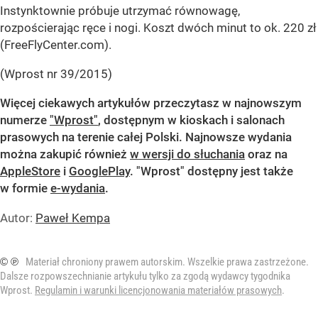
Instynktownie próbuje utrzymać równowagę,
rozpościerając ręce i nogi. Koszt dwóch minut to ok. 220 zł
(FreeFlyCenter.com).
(Wprost nr 39/2015)
Więcej ciekawych artykułów przeczytasz w
najnowszym
numerze
"Wprost"
, dostępnym w kioskach i salonach
prasowych na terenie całej Polski. Najnowsze wydania
można zakupić również
w wersji do słuchania
oraz na
AppleStore
i
GooglePlay
. "Wprost" dostępny jest także
w formie
e-wydania
.
Autor:
Paweł Kempa
© ℗
Materiał chroniony prawem autorskim. Wszelkie prawa zastrzeżone.
Dalsze rozpowszechnianie artykułu tylko za zgodą wydawcy tygodnika
Wprost.
Regulamin i warunki licencjonowania materiałów prasowych
.