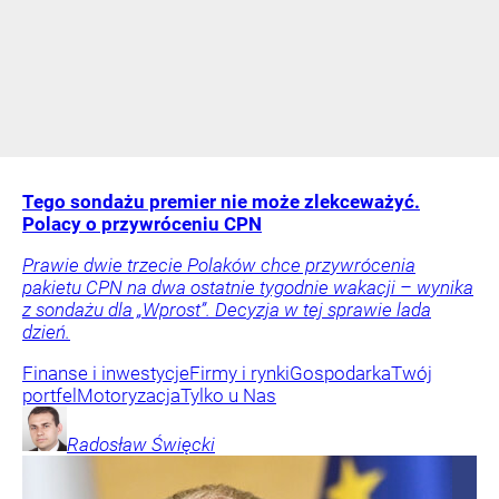
Tego sondażu premier nie może zlekceważyć.
Polacy o przywróceniu CPN
Prawie dwie trzecie Polaków chce przywrócenia
pakietu CPN na dwa ostatnie tygodnie wakacji – wynika
z sondażu dla „Wprost”. Decyzja w tej sprawie lada
dzień.
Finanse i inwestycje
Firmy i rynki
Gospodarka
Twój
portfel
Motoryzacja
Tylko u Nas
Radosław
Święcki