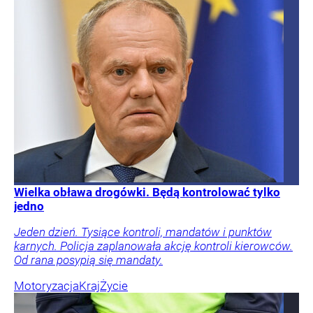
Wielka obława drogówki. Będą kontrolować tylko
jedno
Jeden dzień. Tysiące kontroli, mandatów i punktów
karnych. Policja zaplanowała akcję kontroli kierowców.
Od rana posypią się mandaty.
Motoryzacja
Kraj
Życie