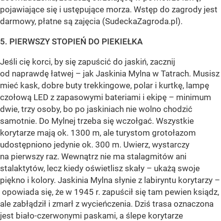
pojawiające się i ustępujące morza. Wstęp do zagrody jest
darmowy, płatne są zajęcia (SudeckaZagroda.pl).
5. PIERWSZY STOPIEŃ DO PIEKIEŁKA
Jeśli cię korci, by się zapuścić do jaskiń, zacznij
od naprawdę łatwej – jak Jaskinia Mylna w Tatrach. Musisz
mieć kask, dobre buty trekkingowe, polar i kurtkę, lampę
czołową LED z zapasowymi bateriami i ekipę – minimum
dwie, trzy osoby, bo po jaskiniach nie wolno chodzić
samotnie. Do Mylnej trzeba się wczołgać. Wszystkie
korytarze mają ok. 1300 m, ale turystom grotołazom
udostępniono jedynie ok. 300 m. Uwierz, wystarczy
na pierwszy raz. Wewnątrz nie ma stalagmitów ani
stalaktytów, lecz kiedy oświetlisz skały – ukażą swoje
piękno i kolory. Jaskinia Mylna słynie z labiryntu korytarzy –
opowiada się, że w 1945 r. zapuścił się tam pewien ksiądz,
ale zabłądził i zmarł z wycieńczenia. Dziś trasa oznaczona
jest biało-czerwonymi paskami, a ślepe korytarze