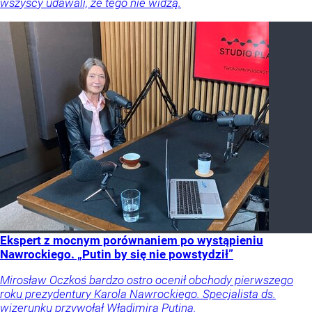
wszyscy udawali, że tego nie widzą.
Ekspert z mocnym porównaniem po wystąpieniu
Nawrockiego. „Putin by się nie powstydził”
Mirosław Oczkoś bardzo ostro ocenił obchody pierwszego
roku prezydentury Karola Nawrockiego. Specjalista ds.
wizerunku przywołał Władimira Putina.