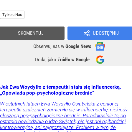
Tylko u Nas
SKOMENTUJ
UDOSTĘPNIJ
Obserwuj nas
w
Google News
Dodaj jako
źródło w Google
Jak Ewa Woydyłło z terapeutki stała się influencerką.
„Opowiada pop-psychologiczne brednie”
W ostatnich latach Ewa Woydyłło-Osiatyńska z cenionej
terapeutki uzależnień zamieniła się w influencerkę, niekiedy
głoszącą pop-psychologiczne brednie. Paradoksalnie to, co
ostatnio powiedziała o Idze Świątek, nie jest ani najbardziej
kontrowersyjne, ani najgroźniejsze. Problem w tym, że