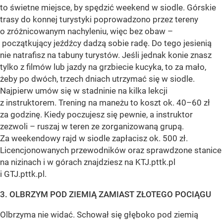
to świetne miejsce, by spędzić weekend w siodle. Górskie
trasy do konnej turystyki poprowadzono przez tereny
o zróżnicowanym nachyleniu, więc bez obaw –
początkujący jeźdźcy dadzą sobie radę. Do tego jesienią
nie natrafisz na tabuny turystów. Jeśli jednak konie znasz
tylko z filmów lub jazdy na grzbiecie kucyka, to za mało,
żeby po dwóch, trzech dniach utrzymać się w siodle.
Najpierw umów się w stadninie na kilka lekcji
z instruktorem. Trening na maneżu to koszt ok. 40–60 zł
za godzinę. Kiedy poczujesz się pewnie, a instruktor
zezwoli – ruszaj w teren ze zorganizowaną grupą.
Za weekendowy rajd w siodle zapłacisz ok. 500 zł.
Licencjonowanych przewodników oraz sprawdzone stanice
na nizinach i w górach znajdziesz na KTJ.pttk.pl
i GTJ.pttk.pl.
3. OLBRZYM POD ZIEMIĄ ZAMIAST ZŁOTEGO POCIĄGU
Olbrzyma nie widać. Schował się głęboko pod ziemią