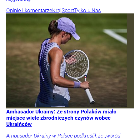
Opinie i komentarze
Kraj
Sport
Tylko u Nas
Ambasador Ukrainy: Ze strony Polaków miało
miejsce wiele zbrodniczych czynów wobec
Ukraińców
Ambasador Ukrainy w Polsce podkreślił, że „wśród