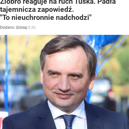
Ziobro reaguje na ruch Tuska. Padła
tajemnicza zapowiedź.
"To nieuchronnie nadchodzi"
Dodano:
dzisiaj
8:36