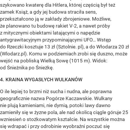
szykowano kwaterę dla Hitlera, której częścią był też
zamek Książ, a gdy jej budowa straciła sens,
przekształcono ją w zakłady zbrojeniowe. Możliwe,
że planowano tu budowę rakiet V-2, a nawet próby
z mitycznymi obiektami latającymi o napędzie
antygrawitacyjnym przypominającymi UFO… Wstęp
do Rzeczki kosztuje 13 zł (Sztolnie. pl), a do Włodarza 20 zł
(Wlodarz.pl). Komu w podziemiach zrobi się duszno, może
wejść na pobliską Wielką Sowę (1015 m). Widok:
od Śnieżnika po Śnieżkę.
4. KRAINA WYGASŁYCH WULKANÓW
O ile lepiej to brzmi niż sucha i nudna, ale poprawna
geograficznie nazwa Pogórze Kaczawskie. Wulkany
nie plują kamieniami, nie dymią, potoki lawy dawno
zamieniły się w żyzne pola, ale nad okolicą ciągle góruje 25
wzniesień o stożkowatym kształcie. Na wszystkie można
się wdrapać i przy odrobinie wyobraźni poczuć się