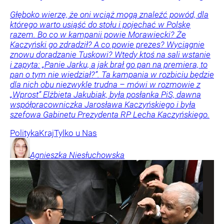
Głęboko wierzę, że oni wciąż mogą znaleźć powód, dla
którego warto usiąść do stołu i pojechać w Polskę
razem. Bo co w kampanii powie Morawiecki? Że
Kaczyński go zdradził? A co powie prezes? Wyciągnie
znowu doradzanie Tuskowi? Wtedy ktoś na sali wstanie
i zapyta: „Panie Jarku, a jak brał go pan na premiera, to
pan o tym nie wiedział?”. Ta kampania w rozbiciu będzie
dla nich obu niezwykle trudna – mówi w rozmowie z
„Wprost” Elżbieta Jakubiak, była posłanka PiS, dawna
współpracowniczka Jarosława Kaczyńskiego i była
szefowa Gabinetu Prezydenta RP Lecha Kaczyńskiego.
Polityka
Kraj
Tylko u Nas
Agnieszka
Niesłuchowska