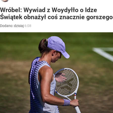
Wróbel: Wywiad z Woydyłło o Idze
Świątek obnażył coś znacznie gorszego
Dodano:
dzisiaj
6:08