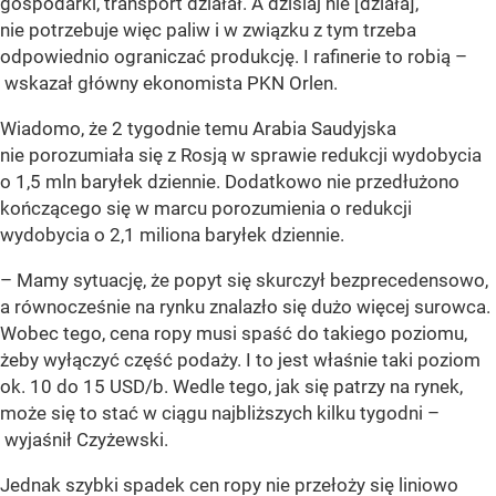
gospodarki, transport działał. A dzisiaj nie [działa],
nie potrzebuje więc paliw i w związku z tym trzeba
odpowiednio ograniczać produkcję. I rafinerie to robią –
wskazał główny ekonomista PKN Orlen.
Wiadomo, że 2 tygodnie temu Arabia Saudyjska
nie porozumiała się z Rosją w sprawie redukcji wydobycia
o 1,5 mln baryłek dziennie. Dodatkowo nie przedłużono
kończącego się w marcu porozumienia o redukcji
wydobycia o 2,1 miliona baryłek dziennie.
– Mamy sytuację, że popyt się skurczył bezprecedensowo,
a równocześnie na rynku znalazło się dużo więcej surowca.
Wobec tego, cena ropy musi spaść do takiego poziomu,
żeby wyłączyć część podaży. I to jest właśnie taki poziom
ok. 10 do 15 USD/b. Wedle tego, jak się patrzy na rynek,
może się to stać w ciągu najbliższych kilku tygodni –
wyjaśnił Czyżewski.
Jednak szybki spadek cen ropy nie przełoży się liniowo