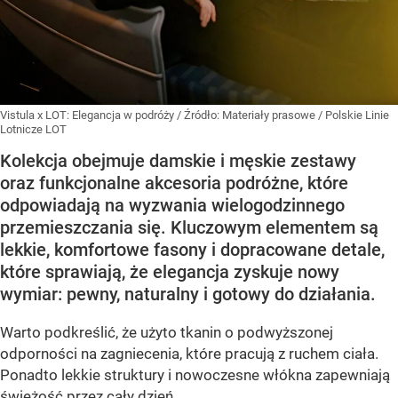
Vistula x LOT: Elegancja w podróży
/ Źródło:
Materiały prasowe
/
Polskie Linie
Lotnicze LOT
Kolekcja obejmuje damskie i męskie zestawy
oraz funkcjonalne akcesoria podróżne, które
odpowiadają na wyzwania wielogodzinnego
przemieszczania się. Kluczowym elementem są
lekkie, komfortowe fasony i dopracowane detale,
które sprawiają, że elegancja zyskuje nowy
wymiar: pewny, naturalny i gotowy do działania.
Warto podkreślić, że użyto tkanin o podwyższonej
odporności na zagniecenia, które pracują z ruchem ciała.
Ponadto lekkie struktury i nowoczesne włókna zapewniają
świeżość przez cały dzień.