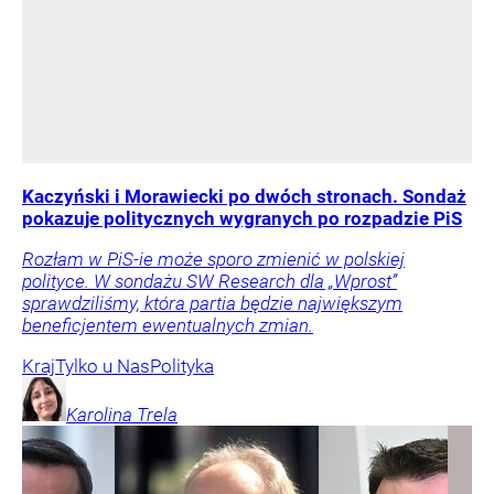
Kaczyński i Morawiecki po dwóch stronach. Sondaż
pokazuje politycznych wygranych po rozpadzie PiS
Rozłam w PiS-ie może sporo zmienić w polskiej
polityce. W sondażu SW Research dla „Wprost”
sprawdziliśmy, która partia będzie największym
beneficjentem ewentualnych zmian.
Kraj
Tylko u Nas
Polityka
Karolina
Trela