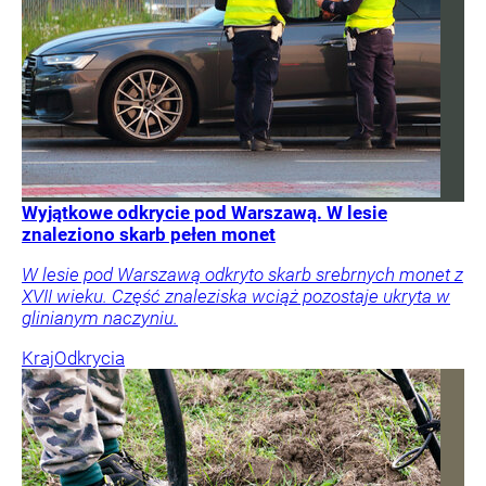
Wyjątkowe odkrycie pod Warszawą. W lesie
znaleziono skarb pełen monet
W lesie pod Warszawą odkryto skarb srebrnych monet z
XVII wieku. Część znaleziska wciąż pozostaje ukryta w
glinianym naczyniu.
Kraj
Odkrycia