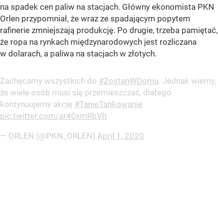
na spadek cen paliw na stacjach. Główny ekonomista PKN
Orlen przypomniał, że wraz ze spadającym popytem
rafinerie zmniejszają produkcję. Po drugie, trzeba pamiętać,
że ropa na rynkach międzynarodowych jest rozliczana
w dolarach, a paliwa na stacjach w złotych.
Zachęcamy wszystkich do
#ZostanWDomu
. Jednak wiemy,
że wiele osób musi się przemieszczać, dlatego
kontynuujemy akcję
#TanieTankowanie
pic.twitter.com/ar40xmRbVh
— ORLEN (@PKN_ORLEN)
April 1, 2020