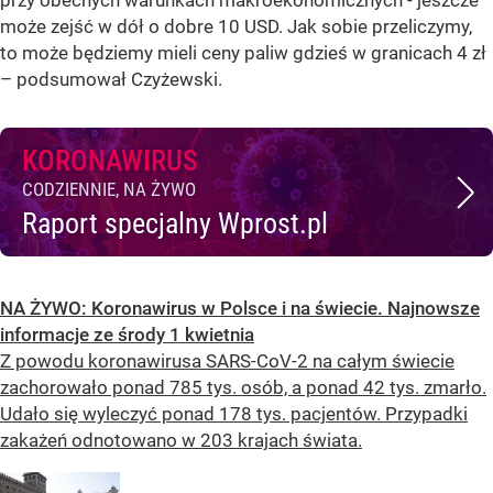
może zejść w dół o dobre 10 USD. Jak sobie przeliczymy,
to może będziemy mieli ceny paliw gdzieś w granicach 4 zł
– podsumował Czyżewski.
KORONAWIRUS
CODZIENNIE, NA ŻYWO
Raport specjalny Wprost.pl
NA ŻYWO: Koronawirus w Polsce i na świecie. Najnowsze
informacje ze środy 1 kwietnia
Z powodu koronawirusa SARS-CoV-2 na całym świecie
zachorowało ponad 785 tys. osób, a ponad 42 tys. zmarło.
Udało się wyleczyć ponad 178 tys. pacjentów. Przypadki
zakażeń odnotowano w 203 krajach świata.