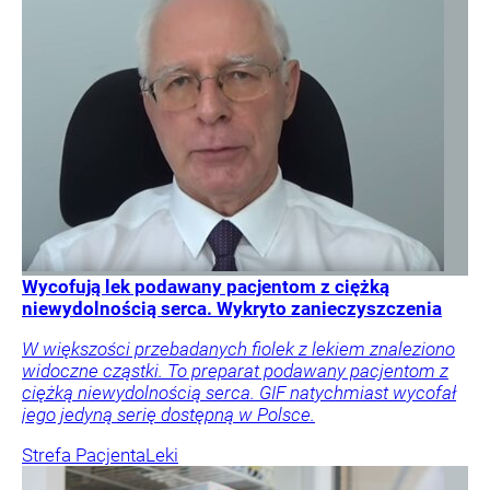
Wycofują lek podawany pacjentom z ciężką
niewydolnością serca. Wykryto zanieczyszczenia
W większości przebadanych fiolek z lekiem znaleziono
widoczne cząstki. To preparat podawany pacjentom z
ciężką niewydolnością serca. GIF natychmiast wycofał
jego jedyną serię dostępną w Polsce.
Strefa Pacjenta
Leki