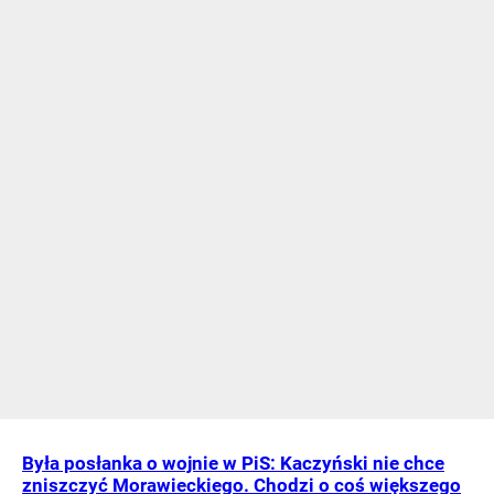
Była posłanka o wojnie w PiS: Kaczyński nie chce
zniszczyć Morawieckiego. Chodzi o coś większego