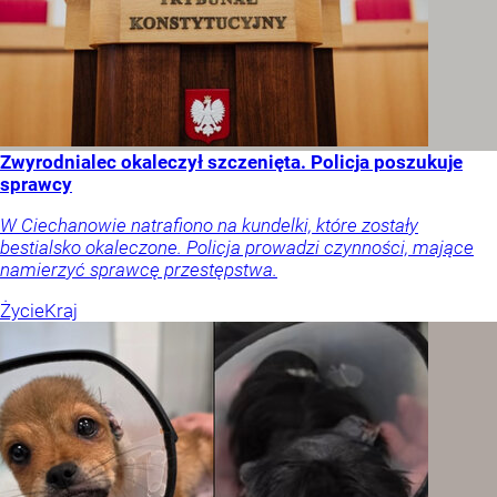
Zwyrodnialec okaleczył szczenięta. Policja poszukuje
sprawcy
W Ciechanowie natrafiono na kundelki, które zostały
bestialsko okaleczone. Policja prowadzi czynności, mające
namierzyć sprawcę przestępstwa.
Życie
Kraj