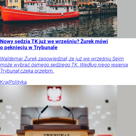
Nowy sędzia TK już we wrześniu? Żurek mówi
o pęknięciu w Trybunale
Waldemar Żurek zapowiedział, że już we wrześniu Sejm
może wybrać ósmego sędziego TK. Według niego jesienią
Trybunał czeka przełom.
Kraj
Polityka