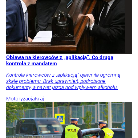
Obława na kierowców z „aplikacją”. Co druga
kontrola z mandatem
Kontrola kierowców z „aplikacją” ujawniła ogromną
skalę problemu. Brak uprawnień, podrobione
dokumenty, a nawet jazda pod wpływem alkoholu.
Motoryzacja
Kraj