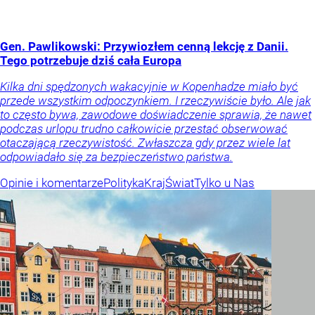
Gen. Pawlikowski: Przywiozłem cenną lekcję z Danii.
Tego potrzebuje dziś cała Europa
Kilka dni spędzonych wakacyjnie w Kopenhadze miało być
przede wszystkim odpoczynkiem. I rzeczywiście było. Ale jak
to często bywa, zawodowe doświadczenie sprawia, że nawet
podczas urlopu trudno całkowicie przestać obserwować
otaczającą rzeczywistość. Zwłaszcza gdy przez wiele lat
odpowiadało się za bezpieczeństwo państwa.
Opinie i komentarze
Polityka
Kraj
Świat
Tylko u Nas