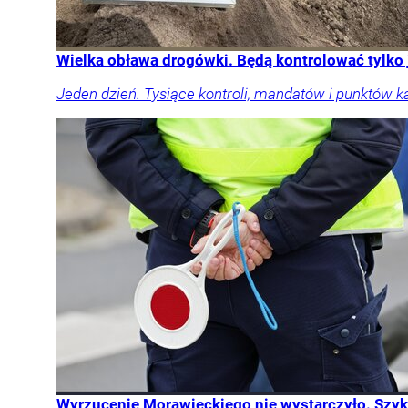
Wielka obława drogówki. Będą kontrolować tylko
Jeden dzień. Tysiące kontroli, mandatów i punktów k
Wyrzucenie Morawieckiego nie wystarczyło. Szykuj