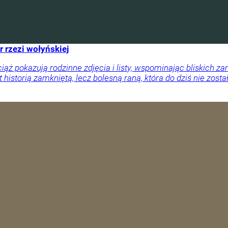
r rzezi wołyńskiej
ciąż pokazują rodzinne zdjęcia i listy, wspominając bliskich
 historią zamkniętą, lecz bolesną raną, która do dziś nie zosta