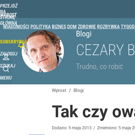
PRZEJDŹ
Udostępnij
NA
WPROST
STRONĘ
GŁÓWNĄ
WIADOMOŚCI
POLITYKA
BIZNES
DOM
ZDROWIE
ROZRYWKA
TYGOD
Blogi
SUBSKRYBUJ
CEZARY 
ZALOGUJ
Trudno, co robić
SZUKAJ
MENU
Wprost
/
Blogi
Tak czy ow
Dodano:
5
maja
2013
/
Zmieniono:
5
maja
2