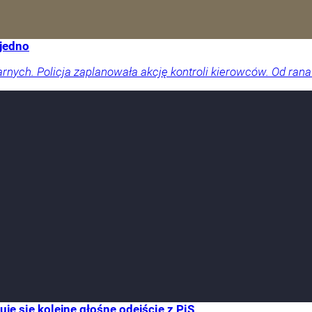
 jedno
arnych. Policja zaplanowała akcję kontroli kierowców. Od rana
e się kolejne głośne odejście z PiS