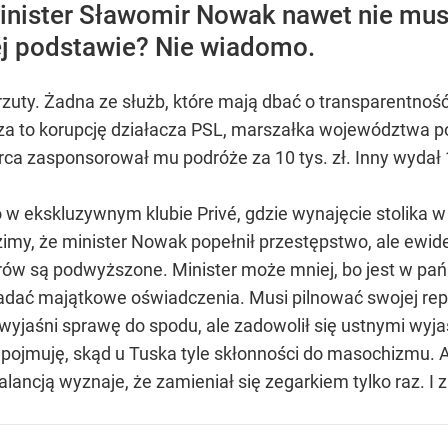
inister Sławomir Nowak nawet nie musi
iej podstawie? Nie wiadomo.
ty. Żadna ze służb, które mają dbać o transparentność w
za to korupcję działacza PSL, marszałka województwa po
ca zasponsorował mu podróże za 10 tys. zł. Inny wydał 1,5
w ekskluzywnym klubie Privé, gdzie wynajęcie stolika w s
my, że minister Nowak popełnił przestępstwo, ale ewid
rów są podwyższone. Minister może mniej, bo jest w pańs
adać majątkowe oświadczenia. Musi pilnować swojej reput
 wyjaśni sprawę do spodu, ale zadowolił się ustnymi wyj
ie pojmuję, skąd u Tuska tyle skłonności do masochizmu. 
zalancją wyznaje, że zamieniał się zegarkiem tylko raz. I