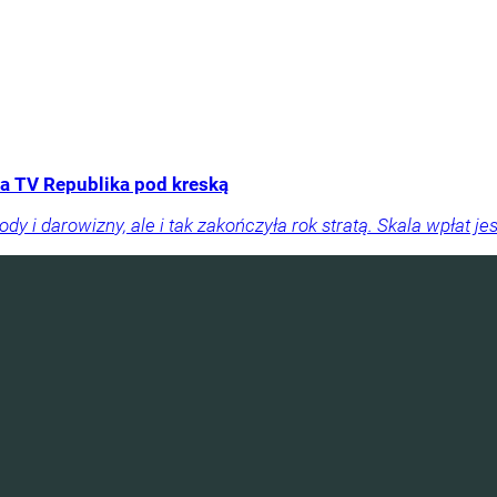
a TV Republika pod kreską
y i darowizny, ale i tak zakończyła rok stratą. Skala wpłat je