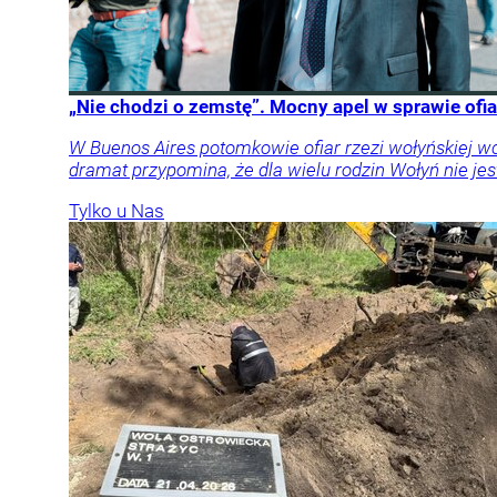
„Nie chodzi o zemstę”. Mocny apel w sprawie ofia
W Buenos Aires potomkowie ofiar rzezi wołyńskiej w
dramat przypomina, że dla wielu rodzin Wołyń nie jest
Tylko u Nas