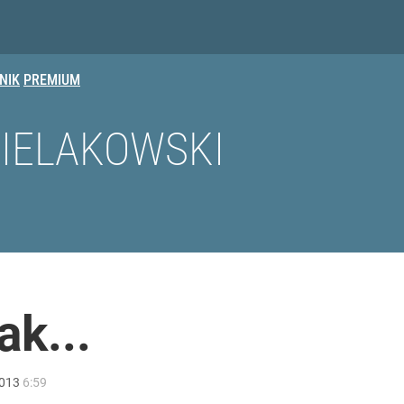
NIK
PREMIUM
BIELAKOWSKI
ak...
013
6:59