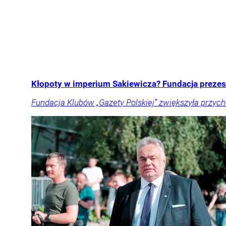
Kłopoty w imperium Sakiewicza? Fundacja prezes
Fundacja Klubów „Gazety Polskiej” zwiększyła przychod