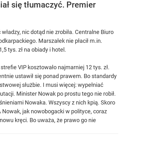
ał się tłumaczyć. Premier
ładzy, nic dotąd nie zrobiła. Centralne Biuro
dkarpackiego. Marszałek nie płacił m.in.
 tys. zł na obiady i hotel.
trefie VIP kosztowało najmarniej 12 tys. zł.
entnie ustawił się ponad prawem. Bo standardy
twowej służbie. I musi więcej: wypełniać
acji. Minister Nowak po prostu tego nie robił.
aśnieniami Nowaka. Wszyscy z nich kpią. Skoro
A Nowak, jak nowobogacki w polityce, coraz
 znowu kręci. Bo uważa, że prawo go nie