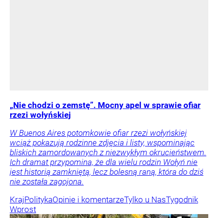
„Nie chodzi o zemstę”. Mocny apel w sprawie ofiar
rzezi wołyńskiej
W Buenos Aires potomkowie ofiar rzezi wołyńskiej
wciąż pokazują rodzinne zdjęcia i listy, wspominając
bliskich zamordowanych z niezwykłym okrucieństwem.
Ich dramat przypomina, że dla wielu rodzin Wołyń nie
jest historią zamkniętą, lecz bolesną raną, która do dziś
nie została zagojona.
Kraj
Polityka
Opinie i komentarze
Tylko u Nas
Tygodnik
Wprost