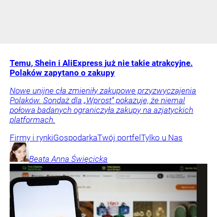
Temu, Shein i AliExpress już nie takie atrakcyjne.
Polaków zapytano o zakupy
Nowe unijne cła zmieniły zakupowe przyzwyczajenia
Polaków. Sondaż dla „Wprost” pokazuje, że niemal
połowa badanych ograniczyła zakupy na azjatyckich
platformach.
Firmy i rynki
Gospodarka
Twój portfel
Tylko u Nas
Beata Anna
Święcicka