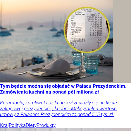
Tym będzie można się objadać w Pałacu Prezydenckim.
Zamówienia kuchni na ponad pół miliona zł
Karambola, kumkwat i dziki brokuł znalazły się na liście
zakupowej prezydenckiej kuchni. Maksymalna wartość
umowy z Pałacem Prezydenckim to ponad 515 tys. zł.
Kraj
Polityka
Diety
Produkty