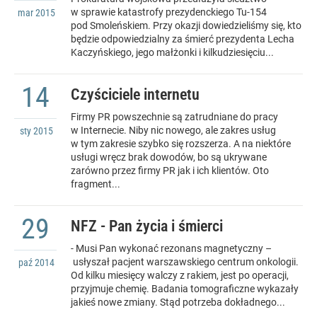
w sprawie katastrofy prezydenckiego Tu-154
mar
2015
pod Smoleńskiem. Przy okazji dowiedzieliśmy się, kto
będzie odpowiedzialny za śmierć prezydenta Lecha
Kaczyńskiego, jego małżonki i kilkudziesięciu...
14
Czyściciele internetu
Firmy PR powszechnie są zatrudniane do pracy
w Internecie. Niby nic nowego, ale zakres usług
sty
2015
w tym zakresie szybko się rozszerza. A na niektóre
usługi wręcz brak dowodów, bo są ukrywane
zarówno przez firmy PR jak i ich klientów. Oto
fragment...
29
NFZ - Pan życia i śmierci
- Musi Pan wykonać rezonans magnetyczny –
usłyszał pacjent warszawskiego centrum onkologii.
paź
2014
Od kilku miesięcy walczy z rakiem, jest po operacji,
przyjmuje chemię. Badania tomograficzne wykazały
jakieś nowe zmiany. Stąd potrzeba dokładnego...