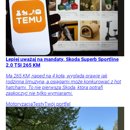
Lepiej uważaj na mandaty. Skoda Superb Sportline
2.0 TSI 265 KM
Ma 265 KM, napęd na 4 koła, wygląda prawie jak
rodzinna limuzyna, a osiągami może konkurować z hot
hatchami. To nie pierwsza Skoda, która potrafi
zaskoczyć nie tylko wymiarami.
Motoryzacja
Testy
Twój portfel