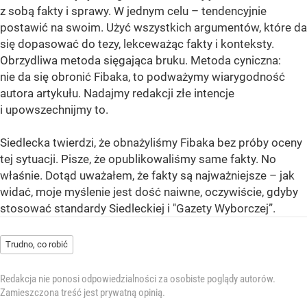
z sobą fakty i sprawy. W jednym celu – tendencyjnie
postawić na swoim. Użyć wszystkich argumentów, które da
się dopasować do tezy, lekceważąc fakty i konteksty.
Obrzydliwa metoda sięgająca bruku. Metoda cyniczna:
nie da się obronić Fibaka, to podważymy wiarygodność
autora artykułu. Nadajmy redakcji złe intencje
i upowszechnijmy to.
Siedlecka twierdzi, że obnażyliśmy Fibaka bez próby oceny
tej sytuacji. Pisze, że opublikowaliśmy same fakty. No
właśnie. Dotąd uważałem, że fakty są najważniejsze – jak
widać, moje myślenie jest dość naiwne, oczywiście, gdyby
stosować standardy Siedleckiej i "Gazety Wyborczej”.
Trudno, co robić
Redakcja nie ponosi odpowiedzialności za osobiste poglądy autorów.
Zamieszczona treść jest prywatną opinią.