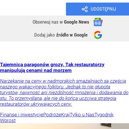
UDOSTĘPNIJ
Obserwuj nas
w
Google News
Dodaj jako
źródło w Google
Tajemnica paragonów grozy. Tak restauratorzy
manipulują cenami nad morzem
Narzekanie na ceny w nadmorskich smażalniach są częścią
naszego wakacyjnego folkloru. Jednak to nie głupota
turystów, naiwność ani niezdolność mnożenia i dodawania do
stu. To przemyślana, ale nie do końca uczciwa strategia
restauratorów ukrywających ceny.
Finanse i inwestycje
Podróże
Kraj
Tylko u Nas
Tygodnik
Wprost