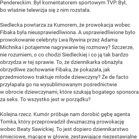
Pendereckim. Był komentatorem sportowym TVP. Był,
bo właśnie telewizja się z nim rozstała.
Siedlecka powtarza za Kumorem, że prowokacja wobec
Fibaka była nieusprawiedliwiona. A usprawiedliwione było
prowokowanie celebryty Lwa Rywina przez Adama
Michnika i potajemne nagrywanie tej rozmowy? Szczerze,
nie rozumiem, o co chodzi Siedleckiej i co ją tak bardzo
obrzydza w tej sprawie. To, że dziennikarka obnażyła
obrzydliwe zachowanie Fibaka, że pokazała, jak
przedmiotowo traktuje młode dziewczyny? Że de facto
przyłapała go na wysublimowanym pośrednictwie
w obrocie dziewczynami, które szukają bogatego sponsora
za seks. To wszystko jest w porządku?
Kolejna rzecz. Kumór próbuje nam dorobić gębę agenta
Tomka, który przeprowadził dwuznaczną prowokację
wobec Beaty Sawickiej. To jest dopiero dziennikarstwo
śmieciowe, mącące w głowie, zestawiające niezestawialne