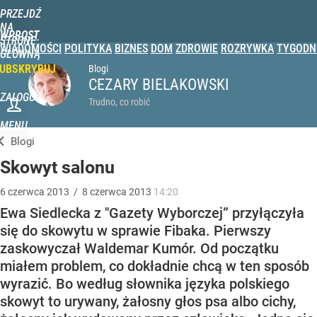
PRZEJDŹ
NA
WPROST
STRONĘ
WIADOMOŚCI
POLITYKA
BIZNES
DOM
ZDROWIE
ROZRYWKA
TYGODN
GŁÓWNĄ
UBSKRYBUJ
Blogi
CEZARY BIELAKOWSKI
ZALOGUJ
Trudno, co robić
MENU
Blogi
Skowyt salonu
6
czerwca
2013
/
8
czerwca
2013
14:20
Ewa Siedlecka z "Gazety Wyborczej” przyłączyła
się do skowytu w sprawie Fibaka. Pierwszy
zaskowyczał Waldemar Kumór. Od początku
miałem problem, co dokładnie chcą w ten sposób
wyrazić. Bo według słownika języka polskiego
skowyt to urywany, żałosny głos psa albo cichy,