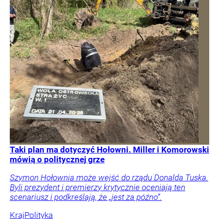
Taki plan ma dotyczyć Hołowni. Miller i Komorowski
mówią o politycznej grze
Szymon Hołownia może wejść do rządu Donalda Tuska.
Byli prezydent i premierzy krytycznie oceniają ten
scenariusz i podkreślają, że „jest za późno”.
Kraj
Polityka