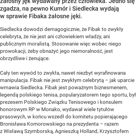
żałosny jęk wydawany przez człowieka. Jedno się
zgadza, na pewno Kumór i Siedlecka wydają
w sprawie Fibaka żałosne jęki.
Siedlecka dowodzi demagogicznie, że Fibak to zwykły
celebryta, że nie jest ani człowiekiem władzy, ani
publicznym moralistą. Stosowanie więc wobec niego
prowokacji, żeby obnażyć jego niemoralność, jest
obrzydliwe i żenujące.
Cały ten wywód to zwykła, nawet niezbyt wyrafinowana
manipulacja. Fibak nie jest zwykłym celebrytą – jak uparcie
wmawia Siedlecka. Fibak jest poważnym biznesmenem,
legendą polskiego tenisa, popularyzatorem tego sportu, był
prezesem Polskiego Związku Tenisowego i konsulem
honorowym RP w Monako, wydawał wiele tytułów
prasowych, w końcu wszedł do komitetu popierającego
Bronisława Komorowskiego na prezydenta – razem
z Wisławą Szymborską, Agnieszką Holland, Krzysztofem