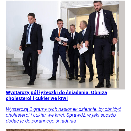
Wystarczy pół łyżeczki do śniadania. Obniża
cholesterol i cukier we krwi
Wystarczą 2 gramy tych nasionek dziennie, by obniżyć
cholesterol i cukier we krwi. Sprawdź, w jaki sposób
dodać je do porannego śniadania