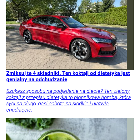
Zmiksuj te 4 składniki. Ten koktajl od dietetyka jest
genialny na odchudzanie
Szukasz sposobu na podjadanie na diecie? Ten zielony
koktajl z przepisu dietetyka to błonnikowa bomba, która
syci na długo, gasi ochotę na słodkie i ułatwia
chudnięcie.