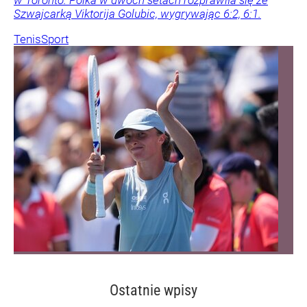
w Toronto. Polka w dwóch setach rozprawiła się ze
Szwajcarką Viktorija Golubic, wygrywając 6:2, 6:1.
Tenis
Sport
Ostatnie wpisy