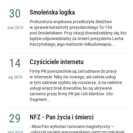
30
Smoleńska logika
Prokuratura wojskowa przedłużyła śledztwo
w sprawie katastrofy prezydenckiego Tu-154
mar
2015
pod Smoleńskiem. Przy okazji dowiedzieliśmy się, kto
będzie odpowiedzialny za śmierć prezydenta Lecha
Kaczyńskiego, jego małżonki i kilkudziesięciu...
14
Czyściciele internetu
Firmy PR powszechnie są zatrudniane do pracy
w Internecie. Niby nic nowego, ale zakres usług
sty
2015
w tym zakresie szybko się rozszerza. A na niektóre
usługi wręcz brak dowodów, bo są ukrywane
zarówno przez firmy PR jak i ich klientów. Oto
fragment...
29
NFZ - Pan życia i śmierci
- Musi Pan wykonać rezonans magnetyczny –
usłyszał pacjent warszawskiego centrum onkologii.
paź
2014