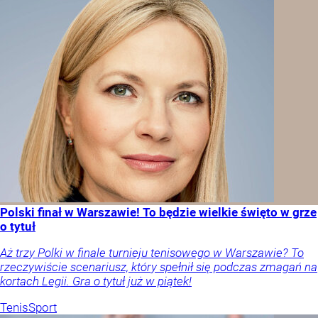
Polski finał w Warszawie! To będzie wielkie święto w grze
o tytuł
Aż trzy Polki w finale turnieju tenisowego w Warszawie? To
rzeczywiście scenariusz, który spełnił się podczas zmagań na
kortach Legii. Gra o tytuł już w piątek!
Tenis
Sport