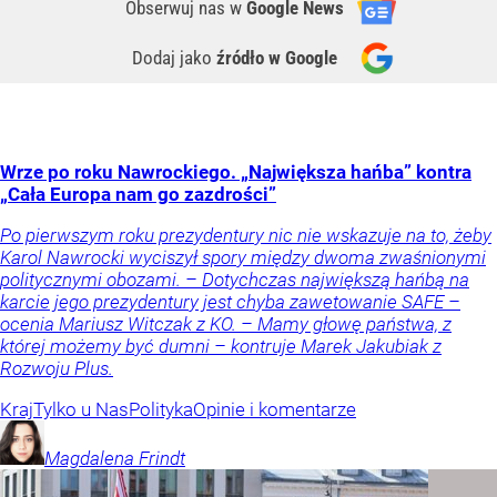
Obserwuj nas
w
Google News
Dodaj jako
źródło w Google
Wrze po roku Nawrockiego. „Największa hańba” kontra
„Cała Europa nam go zazdrości”
Po pierwszym roku prezydentury nic nie wskazuje na to, żeby
Karol Nawrocki wyciszył spory między dwoma zwaśnionymi
politycznymi obozami. – Dotychczas największą hańbą na
karcie jego prezydentury jest chyba zawetowanie SAFE –
ocenia Mariusz Witczak z KO. – Mamy głowę państwa, z
której możemy być dumni – kontruje Marek Jakubiak z
Rozwoju Plus.
Kraj
Tylko u Nas
Polityka
Opinie i komentarze
Magdalena
Frindt