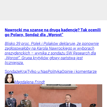
Nawrocki ma szansę na drugą kadencję? Tak ocenili
go Polacy. Sondaż dla „Wprost”
Blisko 39 proc. Polek i Polaków deklaruje, że ponownie
zagłosowałoby na Karola Nawrockiego w wyborach
prezydenckich – wynika z sondażu SW Research dla
„Wprost”. Grupa krytyków głowy państwa jest
liczniejsza.
Sondaże
Kraj
Tylko u Nas
Polityka
Opinie i komentarze
Magdalena
Frindt