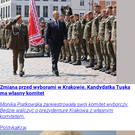
Zmiana przed wyborami w Krakowie. Kandydatka Tuska
ma własny komitet
Monika Piątkowska zarejestrowała swój komitet wyborczy.
Będzie walczyć o prezydenturę Krakowa z własnym
komitetem.
Polityka
Kraj