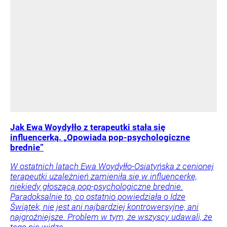
Jak Ewa Woydyłło z terapeutki stała się
influencerką. „Opowiada pop-psychologiczne
brednie”
W ostatnich latach Ewa Woydyłło-Osiatyńska z cenionej
terapeutki uzależnień zamieniła się w influencerkę,
niekiedy głoszącą pop-psychologiczne brednie.
Paradoksalnie to, co ostatnio powiedziała o Idze
Świątek, nie jest ani najbardziej kontrowersyjne, ani
najgroźniejsze. Problem w tym, że wszyscy udawali, że