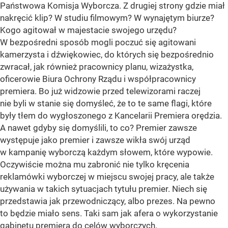
Państwowa Komisja Wyborcza. Z drugiej strony gdzie miał
nakręcić klip? W studiu filmowym? W wynajętym biurze?
Kogo agitował w majestacie swojego urzędu?
W bezpośredni sposób mogli poczuć się agitowani
kamerzysta i dźwiękowiec, do których się bezpośrednio
zwracał, jak również pracownicy planu, wizażystka,
oficerowie Biura Ochrony Rządu i współpracownicy
premiera. Bo już widzowie przed telewizorami raczej
nie byli w stanie się domyśleć, że to te same flagi, które
były tłem do wygłoszonego z Kancelarii Premiera orędzia.
A nawet gdyby się domyślili, to co? Premier zawsze
występuje jako premier i zawsze wikła swój urząd
w kampanię wyborczą każdym słowem, które wypowie.
Oczywiście można mu zabronić nie tylko kręcenia
reklamówki wyborczej w miejscu swojej pracy, ale także
używania w takich sytuacjach tytułu premier. Niech się
przedstawia jak przewodniczący, albo prezes. Na pewno
to będzie miało sens. Taki sam jak afera o wykorzystanie
gabinetu premiera do celów wyborczych.