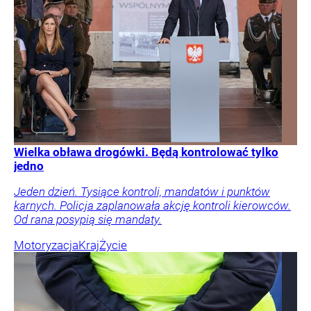
Wielka obława drogówki. Będą kontrolować tylko
jedno
Jeden dzień. Tysiące kontroli, mandatów i punktów
karnych. Policja zaplanowała akcję kontroli kierowców.
Od rana posypią się mandaty.
Motoryzacja
Kraj
Życie