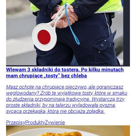
Wlewam 3 składniki do tostera. Po kilku minutach
mam chrupiące „tosty” bez chleba
Masz ochotę na chrupiące pieczywo, ale ograniczasz
węglowodany? Zrób te wyjątkowe tosty, które w smaku
do złudzenia przypominają tradycyjne. Wystarczą trzy
proste składniki, by na talerzu wylądowała pyszna,
sycąca przekąska, która nie obciąża żołądka.
Przepisy
Produkty
Żywienie