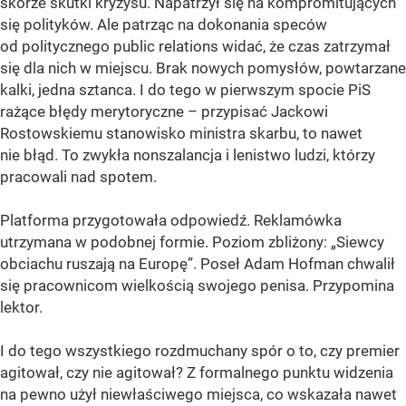
skórze skutki kryzysu. Napatrzył się na kompromitujących
się polityków. Ale patrząc na dokonania speców
od politycznego public relations widać, że czas zatrzymał
się dla nich w miejscu. Brak nowych pomysłów, powtarzane
kalki, jedna sztanca. I do tego w pierwszym spocie PiS
rażące błędy merytoryczne – przypisać Jackowi
Rostowskiemu stanowisko ministra skarbu, to nawet
nie błąd. To zwykła nonszalancja i lenistwo ludzi, którzy
pracowali nad spotem.
Platforma przygotowała odpowiedź. Reklamówka
utrzymana w podobnej formie. Poziom zbliżony: „Siewcy
obciachu ruszają na Europę”. Poseł Adam Hofman chwalił
się pracownicom wielkością swojego penisa. Przypomina
lektor.
I do tego wszystkiego rozdmuchany spór o to, czy premier
agitował, czy nie agitował? Z formalnego punktu widzenia
na pewno użył niewłaściwego miejsca, co wskazała nawet