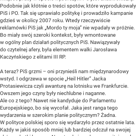
Podobnie jak kłótnie o treści spotów, które wyprodukowały
PiS i PO. Tak się uprawiało politykę i prowadziło kampanie
gdzieś w okolicy 2007 roku. Wtedy rzeczywiście
reklamówki PiS jak „Mordo ty moja” nie wpadały w próżnie.
Bo miały swój szeroki kontekst, były wmontowane
w ogólny plan działań politycznych PiS. Nawiązywały
do czytelnej afery, była elementem walki Jarosława
Kaczyńskiego z elitami III RP.
A teraz? PiS grzmi – oni przynieśli nam międzynarodowy
wstyd. I odgrzewa w spocie „Heil Hitler” Jacka
Protasiewicza czyli awanturę na lotnisku we Frankfurcie.
Owszem jego czyny były niechlubne i naganne.
Ale co z tego? Nawet nie kandyduje do Parlamentu
Europejskiego, bo się wycofał. Jaka jest ranga tego
wydarzenia w szerokim planie politycznym? Żadna.
W polityce polskiej sporo się wydarzyło przez ostatnie lata.
Każdy w jakiś sposób mniej lub bardziej odczuł na swojej