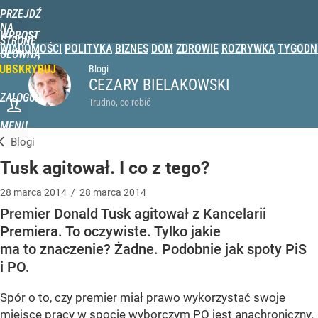
PRZEJDŹ
NA
WPROST
STRONĘ
WIADOMOŚCI
POLITYKA
BIZNES
DOM
ZDROWIE
ROZRYWKA
TYGODN
GŁÓWNĄ
UBSKRYBUJ
Blogi
CEZARY BIELAKOWSKI
ZALOGUJ
Trudno, co robić
MENU
Blogi
Tusk agitował. I co z tego?
28
marca
2014
/
28
marca
2014
Premier Donald Tusk agitował z Kancelarii
Premiera. To oczywiste. Tylko jakie
ma to znaczenie? Żadne. Podobnie jak spoty PiS
i PO.
Spór o to, czy premier miał prawo wykorzystać swoje
miejsce pracy w spocie wyborczym PO jest anachroniczny.