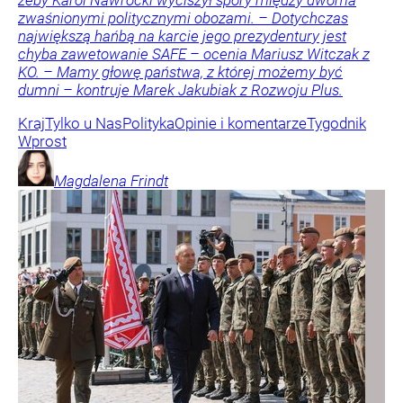
żeby Karol Nawrocki wyciszył spory między dwoma
zwaśnionymi politycznymi obozami. – Dotychczas
największą hańbą na karcie jego prezydentury jest
chyba zawetowanie SAFE – ocenia Mariusz Witczak z
KO. – Mamy głowę państwa, z której możemy być
dumni – kontruje Marek Jakubiak z Rozwoju Plus.
Kraj
Tylko u Nas
Polityka
Opinie i komentarze
Tygodnik
Wprost
Magdalena
Frindt