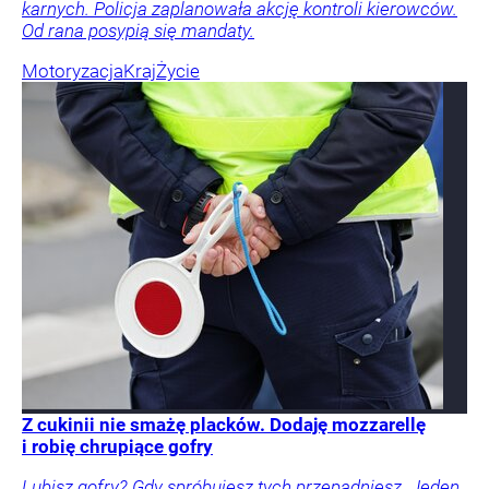
karnych. Policja zaplanowała akcję kontroli kierowców.
Od rana posypią się mandaty.
Motoryzacja
Kraj
Życie
Z cukinii nie smażę placków. Dodaję mozzarellę
i robię chrupiące gofry
Lubisz gofry? Gdy spróbujesz tych przepadniesz. Jeden