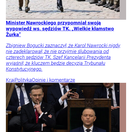
Minister Nawrockiego przypomniał swoją
wypowiedź ws. sędziów TK. „Wielkie kłamstwo
Żurka”
Zbigniew Bogucki zaznaczył, że Karol Nawrocki nigdy
nie zadeklarował, że nie przyjmie ślubowania od
czterech sędziów TK. Szef Kancelarii Prezydenta
wyjaśnił, że kluczem będzie decyzja Trybunału
Konstytucyjnego.
Kraj
Polityka
Opinie i komentarze