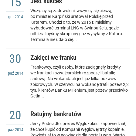
15
Jest sukces
Wszyscy są zadowoleni, wszyscy się cieszą,
bo minister Karpiński uratował Polskę przed
gru
2014
Katarem. Chodzi o to, że w 2015 r. mieliśmy
wybudować terminal LNG w Świnoujściu, gdzie
odbieralibyśmy skroplony gaz wysyłany z Kataru.
Terminala nie udało się...
30
Zaklęci we franku
Frankowcy, czyli osoby, które zaciągnęły kredyty
we frankach szwajcarskich rozpoczęli batalię
paź
2014
sądową. Na wokandach jest już kilka pozwów
zbiorowych. W czerwcu na wokandę trafił pozew 2,2
tys. klientów Banku Millenium, jest pozew przeciwko
Getin...
20
Ratujmy bankrutów
Jerzy Podsiadło, prezes Węglokoksu, zapowiedział,
że chce kupić od Kompanii Węglowej trzy kopalnie.
paź
2014
Powiedział to w wywiadzie dla portalu wnp. Warto