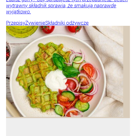
wytrawny składnik sprawia, że smakują naprawdę
wyjątkowo.
Przepisy
Żywienie
Składniki odżywcze