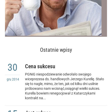
Ostatnie wpisy
30
Cena sukcesu
PGNiG niespodziewanie odwołało swojego
wiceprezesa ds. handlowych Jerzego Kurellę. Stało
gru
2014
się to nagle, mimo, że ten, jak od kilku dni usilnie
próbowano nam wcisnąć,osiągnął wielki sukces.
Kurella bowiem renegocjował z Katarczykami
kontrakt na...