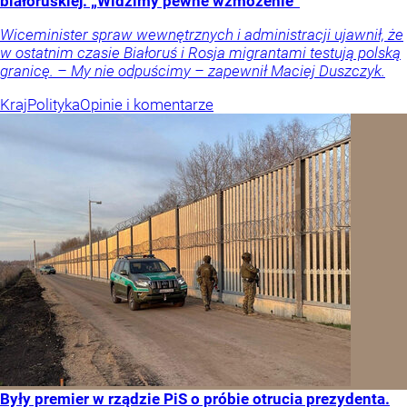
białoruskiej. „Widzimy pewne wzmożenie”
Wiceminister spraw wewnętrznych i administracji ujawnił, że
w ostatnim czasie Białoruś i Rosja migrantami testują polską
granicę. – My nie odpuścimy – zapewnił Maciej Duszczyk.
Kraj
Polityka
Opinie i komentarze
Były premier w rządzie PiS o próbie otrucia prezydenta.