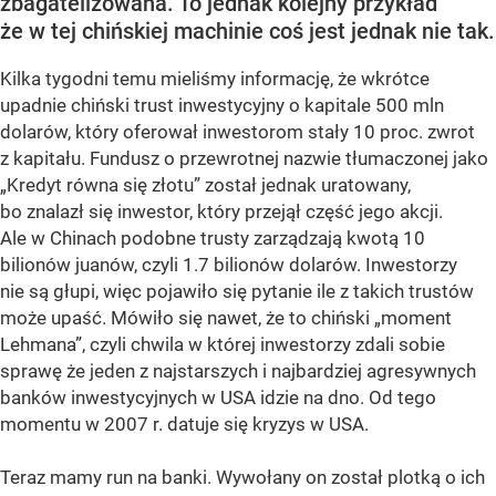
zbagatelizowana. To jednak kolejny przykład
że w tej chińskiej machinie coś jest jednak nie tak.
Kilka tygodni temu mieliśmy informację, że wkrótce
upadnie chiński trust inwestycyjny o kapitale 500 mln
dolarów, który oferował inwestorom stały 10 proc. zwrot
z kapitału. Fundusz o przewrotnej nazwie tłumaczonej jako
„Kredyt równa się złotu” został jednak uratowany,
bo znalazł się inwestor, który przejął część jego akcji.
Ale w Chinach podobne trusty zarządzają kwotą 10
bilionów juanów, czyli 1.7 bilionów dolarów. Inwestorzy
nie są głupi, więc pojawiło się pytanie ile z takich trustów
może upaść. Mówiło się nawet, że to chiński „moment
Lehmana”, czyli chwila w której inwestorzy zdali sobie
sprawę że jeden z najstarszych i najbardziej agresywnych
banków inwestycyjnych w USA idzie na dno. Od tego
momentu w 2007 r. datuje się kryzys w USA.
Teraz mamy run na banki. Wywołany on został plotką o ich