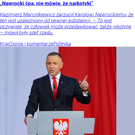
„Nawrocki ćpa, nie mówię, że narkotyki”
Kazimierz Marcinkiewicz zarzucił Karolowi Nawrockiemu, że
ten jest uzależniony od pewnej substancji. – To jest
oczywiste, że człowiek może przedawkować, także nikotynę
– mówił były szef rządu.
Kraj
Opinie i komentarze
Polityka