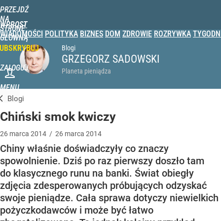
PRZEJDŹ
NA
WPROST
STRONĘ
WIADOMOŚCI
POLITYKA
BIZNES
DOM
ZDROWIE
ROZRYWKA
TYGODN
GŁÓWNĄ
UBSKRYBUJ
Blogi
GRZEGORZ SADOWSKI
ZALOGUJ
Planeta pieniądza
MENU
Blogi
Chiński smok kwiczy
26
marca
2014
/
26
marca
2014
Chiny właśnie doświadczyły co znaczy
spowolnienie. Dziś po raz pierwszy doszło tam
do klasycznego runu na banki. Świat obiegły
zdjęcia zdesperowanych próbujących odzyskać
swoje pieniądze. Cała sprawa dotyczy niewielkich
pożyczkodawców i może być łatwo