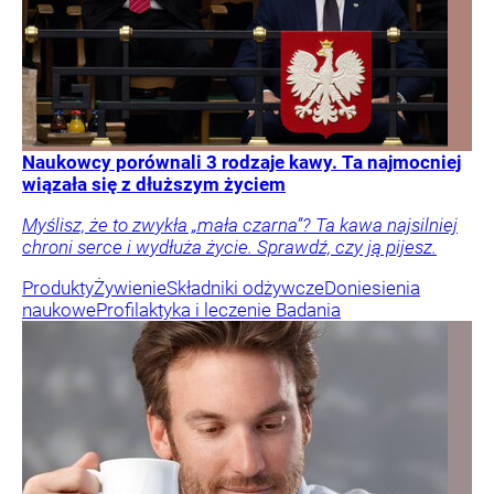
Naukowcy porównali 3 rodzaje kawy. Ta najmocniej
wiązała się z dłuższym życiem
Myślisz, że to zwykła „mała czarna”? Ta kawa najsilniej
chroni serce i wydłuża życie. Sprawdź, czy ją pijesz.
Produkty
Żywienie
Składniki odżywcze
Doniesienia
naukowe
Profilaktyka i leczenie
Badania