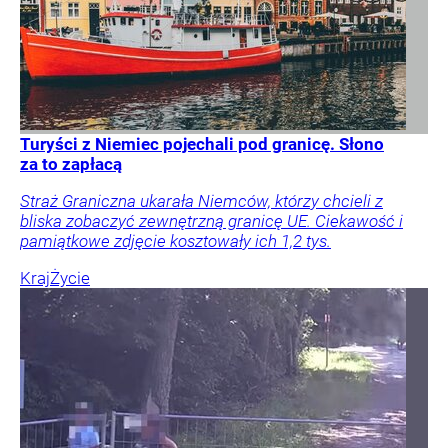
Turyści z Niemiec pojechali pod granicę. Słono
za to zapłacą
Straż Graniczna ukarała Niemców, którzy chcieli z
bliska zobaczyć zewnętrzną granicę UE. Ciekawość i
pamiątkowe zdjęcie kosztowały ich 1,2 tys.
Kraj
Życie