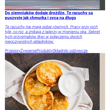
Do ziemniaków dodaję drożdże. Te racuchy są
puszyste jak chmurka i sycą na długo
Te racuchy nie mają sobie równych. Pracy przy nich
tyle, co nic, a znikają z talerzy w mgnieniu oka. Sekret
tych przysmaków tkwi w połączeniu dwóch
nieoczywistych składników.
Przepisy
Żywienie
Produkty
Składniki odżywcze