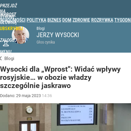
PRZEJDŹ
NA
WPROST
STRONĘ
WIADOMOŚCI
POLITYKA
BIZNES
DOM
ZDROWIE
ROZRYWKA
TYGODN
GŁÓWNĄ
UBSKRYBUJ
Blogi
JERZY WYSOCKI
ZALOGUJ
Głos cynika
MENU
Blogi
Wysocki dla „Wprost”: Widać wpływy
rosyjskie… w obozie władzy
szczególnie jaskrawo
Dodano:
29
maja
2023
14:36