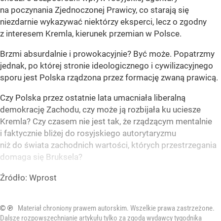
na poczynania Zjednoczonej Prawicy, co starają się
niezdarnie wykazywać niektórzy eksperci, lecz o zgodny
z interesem Kremla, kierunek przemian w Polsce.
Brzmi absurdalnie i prowokacyjnie? Być może. Popatrzmy
jednak, po której stronie ideologicznego i cywilizacyjnego
sporu jest Polska rządzona przez formację zwaną prawicą.
Czy Polska przez ostatnie lata umacniała liberalną
demokrację Zachodu, czy może ją rozbijała ku uciesze
Kremla? Czy czasem nie jest tak, że rządzącym mentalnie
i faktycznie bliżej do rosyjskiego autorytaryzmu
niż do świata zachodnich wartości, których przestrzegania
domaga się Bruksela?
Źródło:
Wprost
© ℗
Materiał chroniony prawem autorskim. Wszelkie prawa zastrzeżone.
Dalsze rozpowszechnianie artykułu tylko za zgodą wydawcy tygodnika