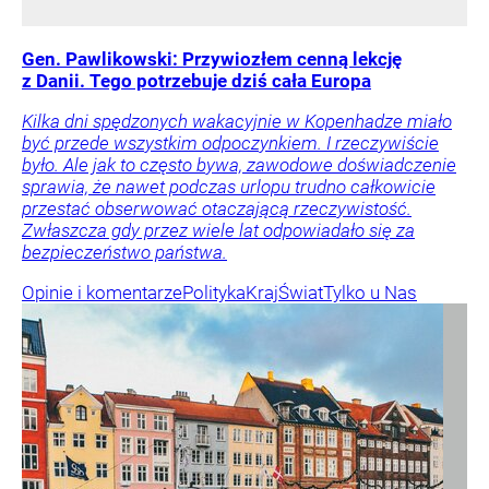
Gen. Pawlikowski: Przywiozłem cenną lekcję
z Danii. Tego potrzebuje dziś cała Europa
Kilka dni spędzonych wakacyjnie w Kopenhadze miało
być przede wszystkim odpoczynkiem. I rzeczywiście
było. Ale jak to często bywa, zawodowe doświadczenie
sprawia, że nawet podczas urlopu trudno całkowicie
przestać obserwować otaczającą rzeczywistość.
Zwłaszcza gdy przez wiele lat odpowiadało się za
bezpieczeństwo państwa.
Opinie i komentarze
Polityka
Kraj
Świat
Tylko u Nas