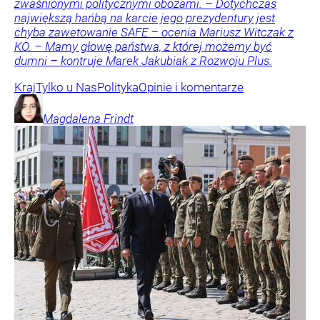
zwaśnionymi politycznymi obozami. – Dotychczas
największą hańbą na karcie jego prezydentury jest
chyba zawetowanie SAFE – ocenia Mariusz Witczak z
KO. – Mamy głowę państwa, z której możemy być
dumni – kontruje Marek Jakubiak z Rozwoju Plus.
Kraj
Tylko u Nas
Polityka
Opinie i komentarze
Magdalena
Frindt