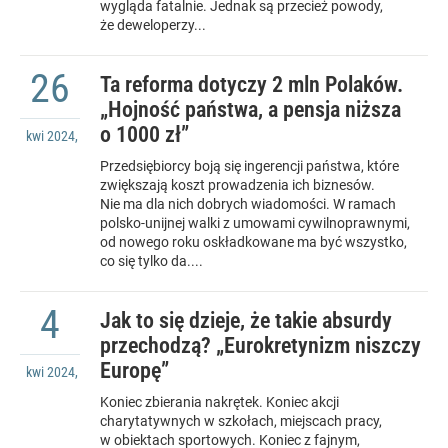
wygląda fatalnie. Jednak są przecież powody,
że deweloperzy...
26
Ta reforma dotyczy 2 mln Polaków.
„Hojność państwa, a pensja niższa
o 1000 zł”
kwi
2024
,
Przedsiębiorcy boją się ingerencji państwa, które
zwiększają koszt prowadzenia ich biznesów.
Nie ma dla nich dobrych wiadomości. W ramach
polsko-unijnej walki z umowami cywilnoprawnymi,
od nowego roku oskładkowane ma być wszystko,
co się tylko da....
4
Jak to się dzieje, że takie absurdy
przechodzą? „Eurokretynizm niszczy
Europę”
kwi
2024
,
Koniec zbierania nakrętek. Koniec akcji
charytatywnych w szkołach, miejscach pracy,
w obiektach sportowych. Koniec z fajnym,