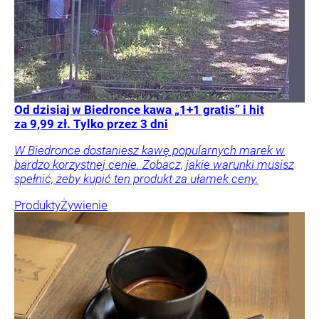
Od dzisiaj w Biedronce kawa „1+1 gratis” i hit
za 9,99 zł. Tylko przez 3 dni
W Biedronce dostaniesz kawę popularnych marek w
bardzo korzystnej cenie. Zobacz, jakie warunki musisz
spełnić, żeby kupić ten produkt za ułamek ceny.
Produkty
Żywienie