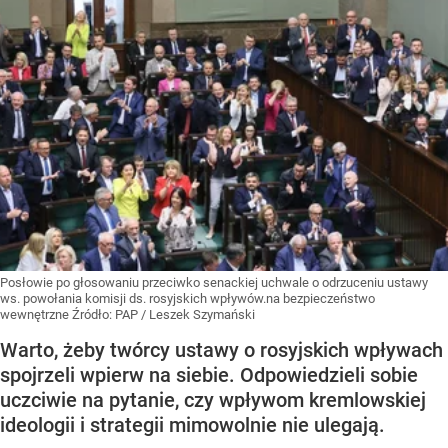
Posłowie po głosowaniu przeciwko senackiej uchwale o odrzuceniu ustawy
ws. powołania komisji ds. rosyjskich wpływów.na bezpieczeństwo
wewnętrzne
Źródło:
PAP
/
Leszek Szymański
Warto, żeby twórcy ustawy o rosyjskich wpływach
spojrzeli wpierw na siebie. Odpowiedzieli sobie
uczciwie na pytanie, czy wpływom kremlowskiej
ideologii i strategii mimowolnie nie ulegają.