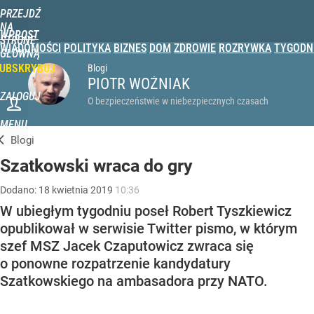
PRZEJDŹ
NA
WPROST
STRONĘ
WIADOMOŚCI
POLITYKA
BIZNES
DOM
ZDROWIE
ROZRYWKA
TYGODN
GŁÓWNĄ
UBSKRYBUJ
Blogi
PIOTR WOŹNIAK
ZALOGUJ
O bezpieczeństwie w niebezpiecznych czasach
MENU
Blogi
Szatkowski wraca do gry
Dodano:
18
kwietnia
2019
10:36
W ubiegłym tygodniu poseł Robert Tyszkiewicz
opublikował w serwisie Twitter pismo, w którym
szef MSZ Jacek Czaputowicz zwraca się
o ponowne rozpatrzenie kandydatury
Szatkowskiego na ambasadora przy NATO.