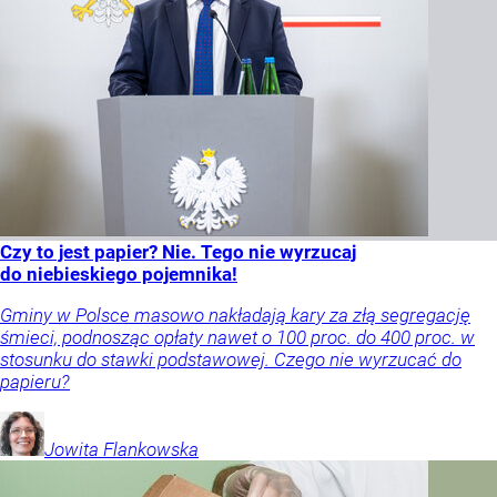
Czy to jest papier? Nie. Tego nie wyrzucaj
do niebieskiego pojemnika!
Gminy w Polsce masowo nakładają kary za złą segregację
śmieci, podnosząc opłaty nawet o 100 proc. do 400 proc. w
stosunku do stawki podstawowej. Czego nie wyrzucać do
papieru?
Jowita
Flankowska