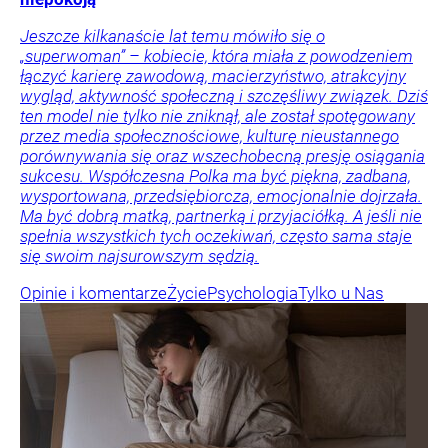
Jeszcze kilkanaście lat temu mówiło się o
„superwoman” – kobiecie, która miała z powodzeniem
łączyć karierę zawodową, macierzyństwo, atrakcyjny
wygląd, aktywność społeczną i szczęśliwy związek. Dziś
ten model nie tylko nie zniknął, ale został spotęgowany
przez media społecznościowe, kulturę nieustannego
porównywania się oraz wszechobecną presję osiągania
sukcesu. Współczesna Polka ma być piękna, zadbana,
wysportowana, przedsiębiorcza, emocjonalnie dojrzała.
Ma być dobrą matką, partnerką i przyjaciółką. A jeśli nie
spełnia wszystkich tych oczekiwań, często sama staje
się swoim najsurowszym sędzią.
Opinie i komentarze
Życie
Psychologia
Tylko u Nas