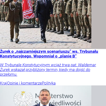
Żurek o „najczarniejszym scenariuszu” ws. Trybunału
Konstytucyjnego. Wspomniał o „planie B”
W Trybunale Konstytucyjnym wciąż trwa pat. Waldemar
Żurek wskazał przybliżony termin, kiedy ma dojść do
przełomu.
Kraj
Opinie i komentarze
Polityka