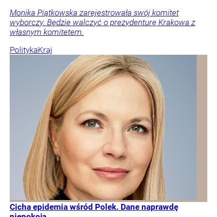
Monika Piątkowska zarejestrowała swój komitet
wyborczy. Będzie walczyć o prezydenturę Krakowa z
własnym komitetem.
Polityka
Kraj
Cicha epidemia wśród Polek. Dane naprawdę
niepokoją