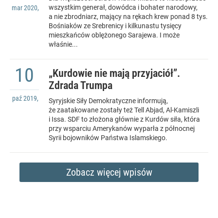
wszystkim generał, dowódca i bohater narodowy,
mar
2020
,
a nie zbrodniarz, mający na rękach krew ponad 8 tys.
Bośniaków ze Srebrenicy i kilkunastu tysięcy
mieszkańców oblężonego Sarajewa. I może
właśnie...
10
„Kurdowie nie mają przyjaciół”.
Zdrada Trumpa
paź
2019
,
Syryjskie Siły Demokratyczne informują,
że zaatakowane zostały też Tell Abjad, Al-Kamiszli
i Issa. SDF to złożona głównie z Kurdów siła, która
przy wsparciu Amerykanów wyparła z północnej
Syrii bojowników Państwa Islamskiego.
Zobacz więcej wpisów