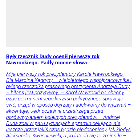
Były rzecznik Dudy ocenił pierwszy rok
Nawrockiego. Padły mocne słowa
Mija pierwszy rok prezydentury Karola Nawrockiego.
Dla Marcina Kędryny – wieloletniego współpracownika i
byłego rzecznika prasowego prezydenta Andrzeja Dudy
– bilans jest pozytywny: – Karol Nawrocki na obecny
czas permanentnego kryzysu politycznego sprawuje
swój urząd w sposób dojrzały i adekwatny do wyzwań –
akcentuje. Jednocześnie przestrzega przed
porównywaniem kolejnych prezydentów. – Andrzej
Duda zdał w paru sytuacjach egzamin celująco, ale
jeszcze przez jakiś czas będzie niedoceniony, jak kiedyś
Aleksander Kwaśniewski, a po latach się to zmieniło –