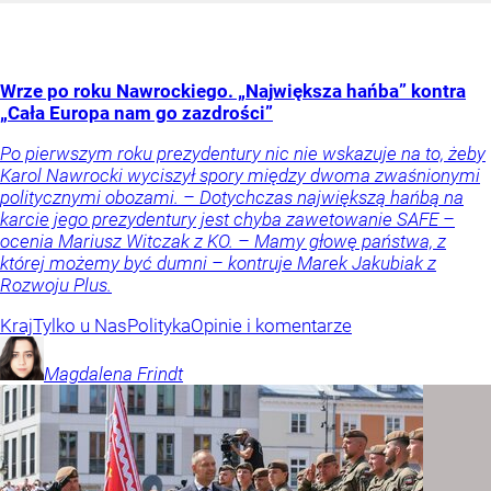
Wrze po roku Nawrockiego. „Największa hańba” kontra
„Cała Europa nam go zazdrości”
Po pierwszym roku prezydentury nic nie wskazuje na to, żeby
Karol Nawrocki wyciszył spory między dwoma zwaśnionymi
politycznymi obozami. – Dotychczas największą hańbą na
karcie jego prezydentury jest chyba zawetowanie SAFE –
ocenia Mariusz Witczak z KO. – Mamy głowę państwa, z
której możemy być dumni – kontruje Marek Jakubiak z
Rozwoju Plus.
Kraj
Tylko u Nas
Polityka
Opinie i komentarze
Magdalena
Frindt