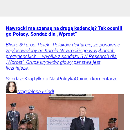
Nawrocki ma szansę na drugą kadencję? Tak ocenili
go Polacy. Sondaż dla „Wprost”
Blisko 39 proc. Polek i Polaków deklaruje, że ponownie
zagłosowałoby na Karola Nawrockiego w wyborach
prezydenckich – wynika z sondażu SW Research dla
„Wprost”. Grupa krytyków głowy państwa jest
liczniejsza.
Sondaże
Kraj
Tylko u Nas
Polityka
Opinie i komentarze
Magdalena
Frindt