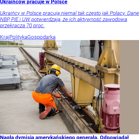
Ukraińców pracuje w Polsce
Ukraińcy w Polsce pracują niemal tak często jak Polacy. Dane
NBP, PIE i UW potwierdzają, że ich aktywność zawodowa
przekracza 70 proc.
Kraj
Polityka
Gospodarka
Nagła dymisja amerykańskiego generała. Odpowiadał