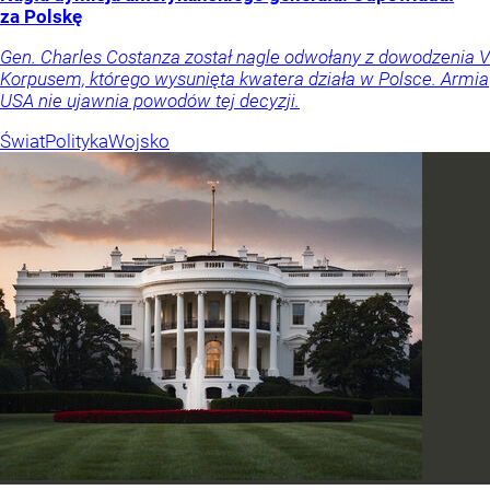
za Polskę
Gen. Charles Costanza został nagle odwołany z dowodzenia V
Korpusem, którego wysunięta kwatera działa w Polsce. Armia
USA nie ujawnia powodów tej decyzji.
Świat
Polityka
Wojsko