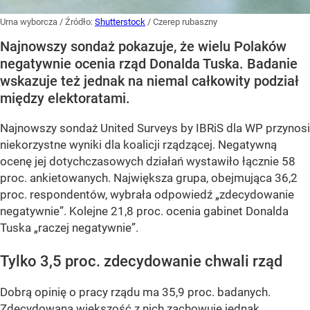
Urna wyborcza
/ Źródło:
Shutterstock
/
Czerep rubaszny
Najnowszy sondaż pokazuje, że wielu Polaków
negatywnie ocenia rząd Donalda Tuska. Badanie
wskazuje też jednak na niemal całkowity podział
między elektoratami.
Najnowszy sondaż United Surveys by IBRiS dla WP przynosi
niekorzystne wyniki dla koalicji rządzącej. Negatywną
ocenę jej dotychczasowych działań wystawiło łącznie 58
proc. ankietowanych. Największa grupa, obejmująca 36,2
proc. respondentów, wybrała odpowiedź „zdecydowanie
negatywnie”. Kolejne 21,8 proc. ocenia gabinet Donalda
Tuska „raczej negatywnie”.
Tylko 3,5 proc. zdecydowanie chwali rząd
Dobrą opinię o pracy rządu ma 35,9 proc. badanych.
Zdecydowana większość z nich zachowuje jednak