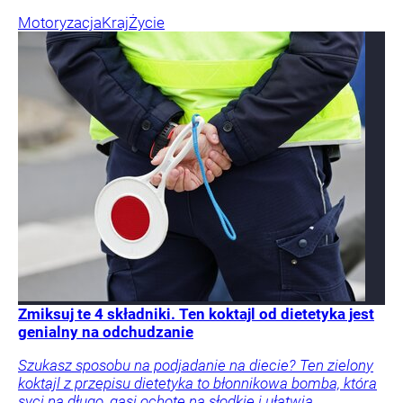
Motoryzacja
Kraj
Życie
Zmiksuj te 4 składniki. Ten koktajl od dietetyka jest
genialny na odchudzanie
Szukasz sposobu na podjadanie na diecie? Ten zielony
koktajl z przepisu dietetyka to błonnikowa bomba, która
syci na długo, gasi ochotę na słodkie i ułatwia