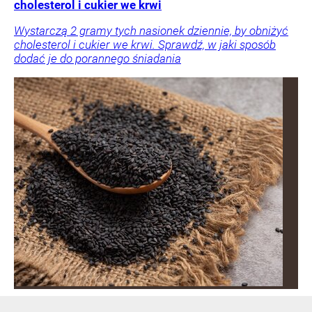
cholesterol i cukier we krwi
Wystarczą 2 gramy tych nasionek dziennie, by obniżyć
cholesterol i cukier we krwi. Sprawdź, w jaki sposób
dodać je do porannego śniadania