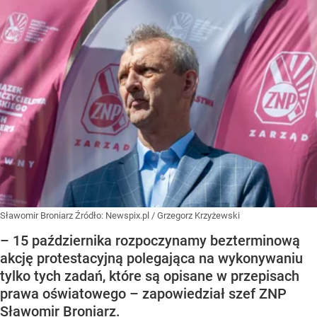
Sławomir Broniarz
Źródło:
Newspix.pl
/
Grzegorz Krzyżewski
– 15 października rozpoczynamy bezterminową
akcję protestacyjną polegająca na wykonywaniu
tylko tych zadań, które są opisane w przepisach
prawa oświatowego – zapowiedział szef ZNP
Sławomir Broniarz.