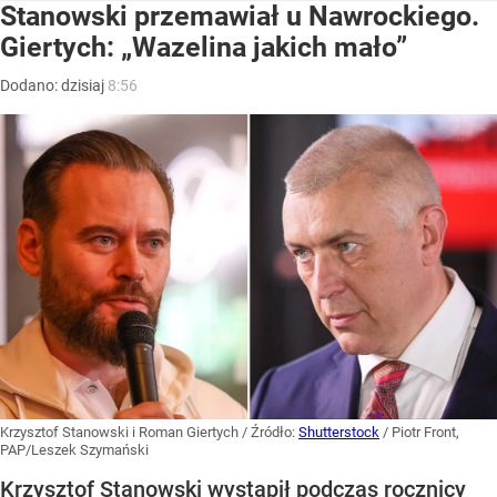
Stanowski przemawiał u Nawrockiego.
Giertych: „Wazelina jakich mało”
Dodano:
dzisiaj
8:56
Krzysztof Stanowski i Roman Giertych
/ Źródło:
Shutterstock
/
Piotr Front,
PAP/Leszek Szymański
Krzysztof Stanowski wystąpił podczas rocznicy