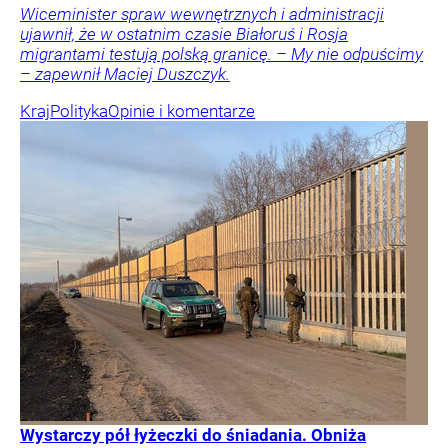
Wiceminister spraw wewnętrznych i administracji
ujawnił, że w ostatnim czasie Białoruś i Rosja
migrantami testują polską granicę. – My nie odpuścimy
– zapewnił Maciej Duszczyk.
Kraj
Polityka
Opinie i komentarze
Wystarczy pół łyżeczki do śniadania. Obniża