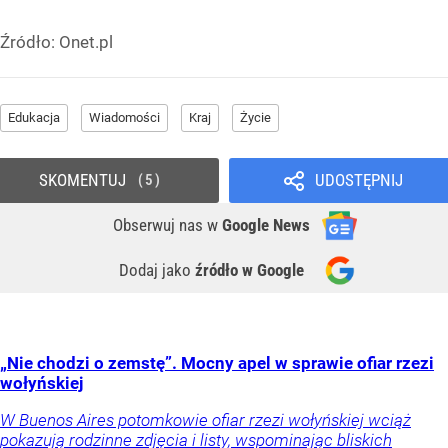
Źródło:
Onet.pl
Edukacja
Wiadomości
Kraj
Życie
SKOMENTUJ
UDOSTĘPNIJ
5
Obserwuj nas
w
Google News
Dodaj jako
źródło w Google
„Nie chodzi o zemstę”. Mocny apel w sprawie ofiar rzezi
wołyńskiej
W Buenos Aires potomkowie ofiar rzezi wołyńskiej wciąż
pokazują rodzinne zdjęcia i listy, wspominając bliskich