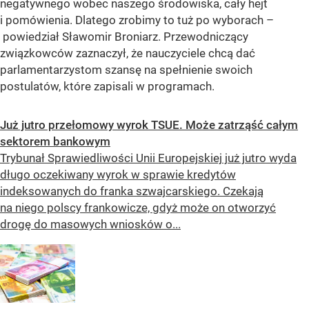
negatywnego wobec naszego środowiska, cały hejt
i pomówienia. Dlatego zrobimy to tuż po wyborach –
powiedział Sławomir Broniarz. Przewodniczący
związkowców zaznaczył, że nauczyciele chcą dać
parlamentarzystom szansę na spełnienie swoich
postulatów, które zapisali w programach.
Już jutro przełomowy wyrok TSUE. Może zatrząść całym
sektorem bankowym
Trybunał Sprawiedliwości Unii Europejskiej już jutro wyda
długo oczekiwany wyrok w sprawie kredytów
indeksowanych do franka szwajcarskiego. Czekają
na niego polscy frankowicze, gdyż może on otworzyć
drogę do masowych wniosków o...