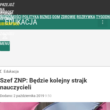
PRZEJDŹ
NA
WPROST
STRONĘ
WIADOMOŚCI
POLITYKA
BIZNES
DOM
ZDROWIE
ROZRYWKA
TYGODN
GŁÓWNĄ
EDUKACJA
UBSKRYBUJ
ZALOGUJ
MENU
Edukacja
Szef ZNP: Będzie kolejny strajk
nauczycieli
Dodano:
2
października
2019
9:50