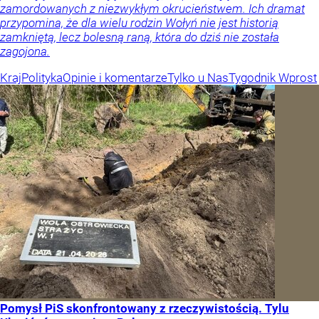
zamordowanych z niezwykłym okrucieństwem. Ich dramat
przypomina, że dla wielu rodzin Wołyń nie jest historią
zamkniętą, lecz bolesną raną, która do dziś nie została
zagojona.
Kraj
Polityka
Opinie i komentarze
Tylko u Nas
Tygodnik Wprost
Pomysł PiS skonfrontowany z rzeczywistością. Tylu