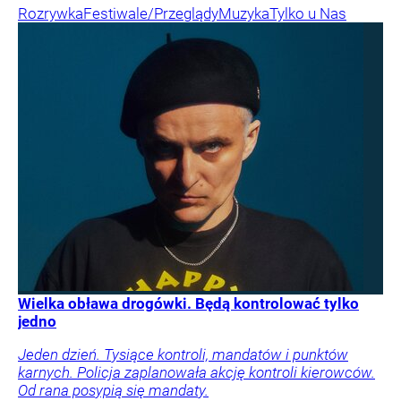
Rozrywka
Festiwale/Przeglądy
Muzyka
Tylko u Nas
Wielka obława drogówki. Będą kontrolować tylko
jedno
Jeden dzień. Tysiące kontroli, mandatów i punktów
karnych. Policja zaplanowała akcję kontroli kierowców.
Od rana posypią się mandaty.