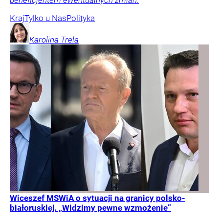
beneficjentem ewentualnych zmian.
Kraj
Tylko u Nas
Polityka
Karolina
Trela
Wiceszef MSWiA o sytuacji na granicy polsko-
białoruskiej. „Widzimy pewne wzmożenie”