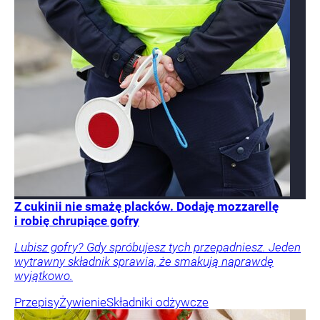
Z cukinii nie smażę placków. Dodaję mozzarellę
i robię chrupiące gofry
Lubisz gofry? Gdy spróbujesz tych przepadniesz. Jeden
wytrawny składnik sprawia, że smakują naprawdę
wyjątkowo.
Przepisy
Żywienie
Składniki odżywcze