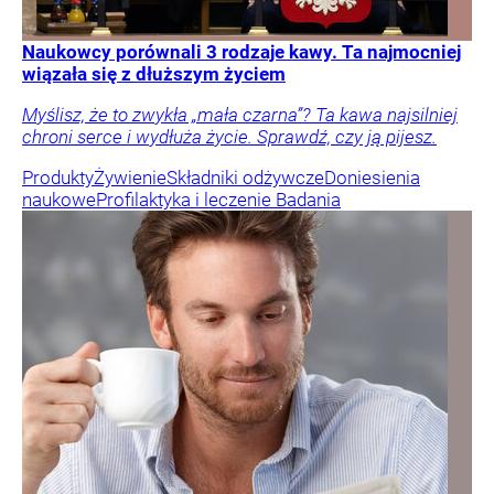
Naukowcy porównali 3 rodzaje kawy. Ta najmocniej
wiązała się z dłuższym życiem
Myślisz, że to zwykła „mała czarna”? Ta kawa najsilniej
chroni serce i wydłuża życie. Sprawdź, czy ją pijesz.
Produkty
Żywienie
Składniki odżywcze
Doniesienia
naukowe
Profilaktyka i leczenie
Badania