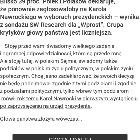
Blisko 39 proc. Polek i Polaków deklaruje,
że ponownie zagłosowałoby na Karola
Nawrockiego w wyborach prezydenckich – wynika
z sondażu SW Research dla „Wprost”. Grupa
krytyków głowy państwa jest liczniejsza.
– Stoję przed wami świadomy wielkiego zadania
i ogromnej odpowiedzialności, które są przede mną.
Ale stoję tutaj, w polskim Sejmie, świadomy także
podziałów w polskim życiu politycznym, w polskim życiu
społecznym. Chcę jasno zadeklarować, że swoich decyzji
nie będę podejmował zgodnie z tymi podziałami i zgodnie
z podziałami politycznymi, tylko wbrew tym podziałom –
mówił rok temu Karol Nawrocki w pierwszym wystąpieniu
po zaprzysiężeniu na urząd prezydenta
.
Głowa państwa złożyła wówczas...
CZYTAJ DALEJ