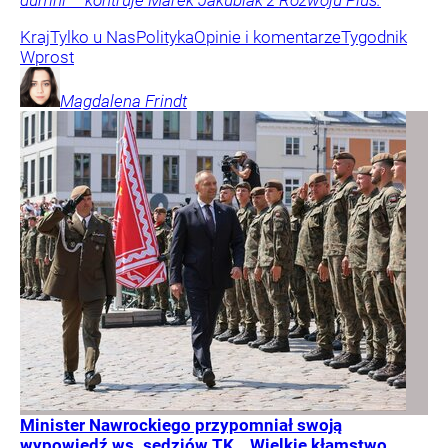
dumni – kontruje Marek Jakubiak z Rozwoju Plus.
Kraj
Tylko u Nas
Polityka
Opinie i komentarze
Tygodnik
Wprost
Magdalena
Frindt
Minister Nawrockiego przypomniał swoją
wypowiedź ws. sędziów TK. „Wielkie kłamstwo