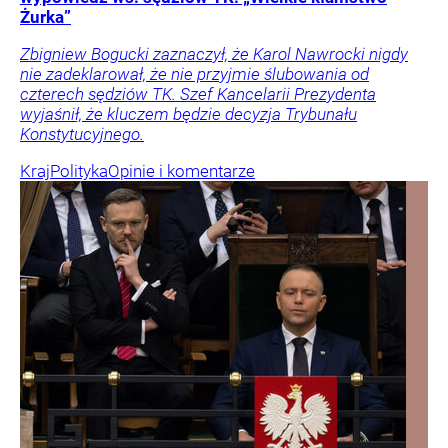
Żurka”
Zbigniew Bogucki zaznaczył, że Karol Nawrocki nigdy
nie zadeklarował, że nie przyjmie ślubowania od
czterech sędziów TK. Szef Kancelarii Prezydenta
wyjaśnił, że kluczem będzie decyzja Trybunału
Konstytucyjnego.
Kraj
Polityka
Opinie i komentarze