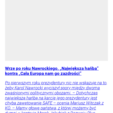
Wrze po roku Nawrockiego. „Największa hańba”
kontra „Cała Europa nam go zazdrości”
Po pierwszym roku prezydentury nic nie wskazuje na to,
żeby Karol Nawrocki wyciszył spory między dwoma
zwaśnionymi politycznymi obozami. – Dotychczas
największą hańbą na karcie jego prezydentury jest
chyba zawetowanie SAFE – ocenia Mariusz Witczak z
KO. – Mamy głowę państwa, z której możemy być