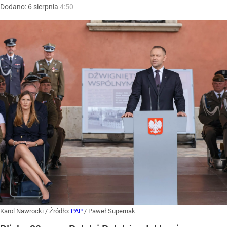
Dodano:
6
sierpnia
4:50
Karol Nawrocki
/ Źródło:
PAP
/
Paweł Supernak