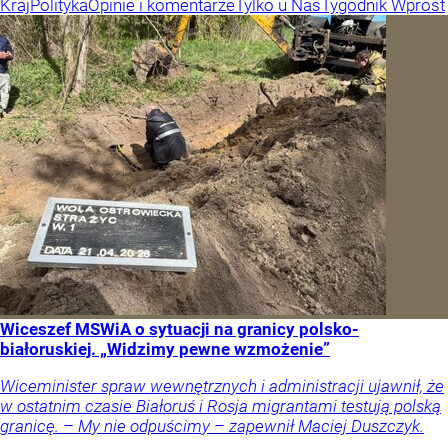
Kraj
Polityka
Opinie i komentarze
Tylko u Nas
Tygodnik Wprost
Wiceszef MSWiA o sytuacji na granicy polsko-
białoruskiej. „Widzimy pewne wzmożenie”
Wiceminister spraw wewnętrznych i administracji ujawnił, że
w ostatnim czasie Białoruś i Rosja migrantami testują polską
granicę. – My nie odpuścimy – zapewnił Maciej Duszczyk.