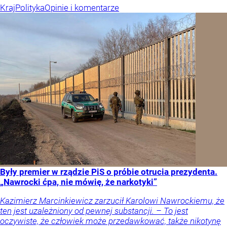
Kraj
Polityka
Opinie i komentarze
Były premier w rządzie PiS o próbie otrucia prezydenta.
„Nawrocki ćpa, nie mówię, że narkotyki”
Kazimierz Marcinkiewicz zarzucił Karolowi Nawrockiemu, że
ten jest uzależniony od pewnej substancji. – To jest
oczywiste, że człowiek może przedawkować, także nikotynę