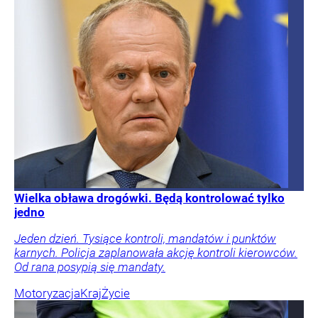
Wielka obława drogówki. Będą kontrolować tylko
jedno
Jeden dzień. Tysiące kontroli, mandatów i punktów
karnych. Policja zaplanowała akcję kontroli kierowców.
Od rana posypią się mandaty.
Motoryzacja
Kraj
Życie