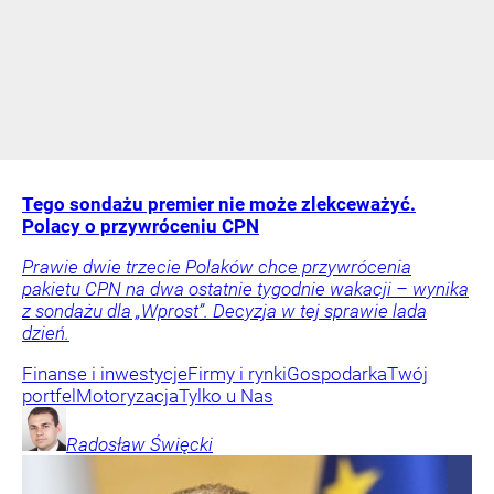
Tego sondażu premier nie może zlekceważyć.
Polacy o przywróceniu CPN
Prawie dwie trzecie Polaków chce przywrócenia
pakietu CPN na dwa ostatnie tygodnie wakacji – wynika
z sondażu dla „Wprost”. Decyzja w tej sprawie lada
dzień.
Finanse i inwestycje
Firmy i rynki
Gospodarka
Twój
portfel
Motoryzacja
Tylko u Nas
Radosław
Święcki