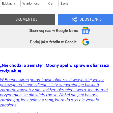
Edukacja
Wiadomości
Kraj
Życie
SKOMENTUJ
UDOSTĘPNIJ
Obserwuj nas
w
Google News
Dodaj jako
źródło w Google
„Nie chodzi o zemstę”. Mocny apel w sprawie ofiar rzezi
wołyńskiej
W Buenos Aires potomkowie ofiar rzezi wołyńskiej wciąż
pokazują rodzinne zdjęcia i listy, wspominając bliskich
zamordowanych z niezwykłym okrucieństwem. Ich dramat
przypomina, że dla wielu rodzin Wołyń nie jest historią
zamkniętą, lecz bolesną raną, która do dziś nie została
zagojona.