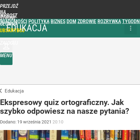
PRZEJDŹ
NA
WPROST
STRONĘ
WIADOMOŚCI
POLITYKA
BIZNES
DOM
ZDROWIE
ROZRYWKA
TYGODN
GŁÓWNĄ
EDUKACJA
UBSKRYBUJ
ZALOGUJ
MENU
Edukacja
Ekspresowy quiz ortograficzny. Jak
szybko odpowiesz na nasze pytania?
Dodano:
19
września
2021
20:10