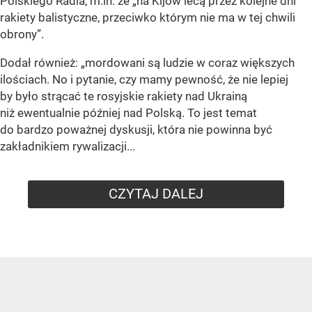
Polskiego Radia, m.in. że
„na Kijów lecą przez kolejne dni
rakiety balistyczne, przeciwko którym nie ma w tej chwili
obrony”
.
Dodał również:
„mordowani są ludzie w coraz większych
ilościach. No i pytanie, czy mamy pewność, że nie lepiej
by było strącać te rosyjskie rakiety nad Ukrainą
niż ewentualnie później nad Polską. To jest temat
do bardzo poważnej dyskusji, która nie powinna być
zakładnikiem rywalizacji...
CZYTAJ DALEJ