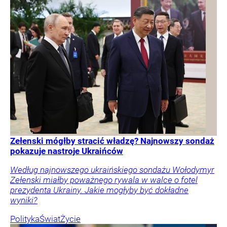
Zełenski mógłby stracić władzę? Najnowszy sondaż
pokazuje nastroje Ukraińców
Według najnowszego ukraińskiego sondażu Wołodymyr
Zełenski miałby poważnego rywala w walce o fotel
prezydenta Ukrainy. Jakie mogłyby być dokładne
wyniki?
Polityka
Świat
Życie