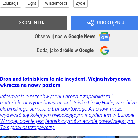
Edukacja
Light
Wiadomości
Życie
SKOMENTUJ
UDOSTĘPNIJ
Obserwuj nas
w
Google News
Dodaj jako
źródło w Google
Dron nad lotniskiem to nie incydent. Wojna hybrydowa
wkracza na nowy poziom
Informacja o przechwyceniu drona z zapalnikiem i
materiałami wybuchowymi na lotnisku Lipsk/Halle, w pobliżu
ukraińskiego samolotu transportowego Antonow, może
wydawać się kolejnym niepokojącym incydentem w Europie.
W mojej ocenie jest jednak czymś znacznie poważniejszym.
To sygnał ostrzegawczy.