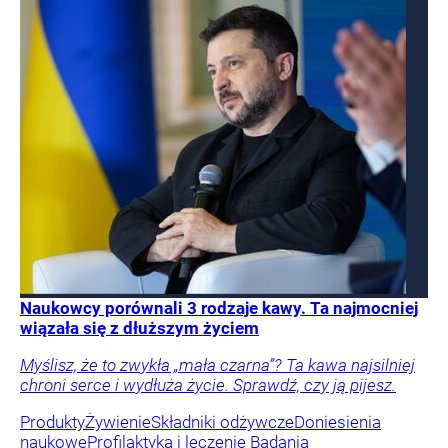
Naukowcy porównali 3 rodzaje kawy. Ta najmocniej
wiązała się z dłuższym życiem
Myślisz, że to zwykła „mała czarna”? Ta kawa najsilniej
chroni serce i wydłuża życie. Sprawdź, czy ją pijesz.
Produkty
Żywienie
Składniki odżywcze
Doniesienia
naukowe
Profilaktyka i leczenie
Badania