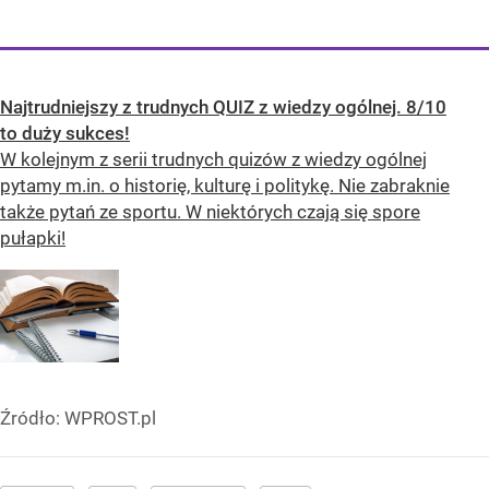
Najtrudniejszy z trudnych QUIZ z wiedzy ogólnej. 8/10
to duży sukces!
W kolejnym z serii trudnych quizów z wiedzy ogólnej
pytamy m.in. o historię, kulturę i politykę. Nie zabraknie
także pytań ze sportu. W niektórych czają się spore
pułapki!
Źródło:
WPROST.pl