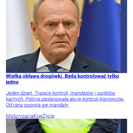
Wielka obława drogówki. Będą kontrolować tylko
jedno
Jeden dzień. Tysiące kontroli, mandatów i punktów
karnych. Policja zaplanowała akcję kontroli kierowców.
Od rana posypią się mandaty.
Motoryzacja
Kraj
Życie