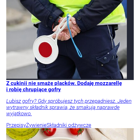
Z cukinii nie smażę placków. Dodaję mozzarellę
i robię chrupiące gofry
Lubisz gofry? Gdy spróbujesz tych przepadniesz. Jeden
wytrawny składnik sprawia, że smakują naprawdę
wyjątkowo.
Przepisy
Żywienie
Składniki odżywcze