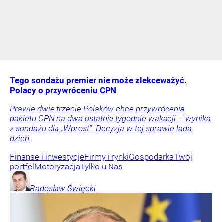
Tego sondażu premier nie może zlekceważyć.
Polacy o przywróceniu CPN
Prawie dwie trzecie Polaków chce przywrócenia
pakietu CPN na dwa ostatnie tygodnie wakacji – wynika
z sondażu dla „Wprost”. Decyzja w tej sprawie lada
dzień.
Finanse i inwestycje
Firmy i rynki
Gospodarka
Twój
portfel
Motoryzacja
Tylko u Nas
Radosław
Święcki