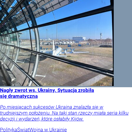
Nagły zwrot ws. Ukrainy. Sytuacja zrobiła
się dramatyczna
Po miesiącach sukcesów Ukraina znalazła się w
trudniejszym położeniu. Na taki stan rzeczy miała seria kilku
decyzji i wydarzeń, które osłabiły Kijów.
Polityka
Świat
Wojna w Ukrainie