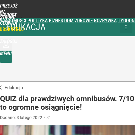
PRZEJDŹ
NA
WPROST
STRONĘ
WIADOMOŚCI
POLITYKA
BIZNES
DOM
ZDROWIE
ROZRYWKA
TYGODN
GŁÓWNĄ
EDUKACJA
UBSKRYBUJ
ZALOGUJ
MENU
Edukacja
QUIZ dla prawdziwych omnibusów. 7/10
to ogromne osiągnięcie!
Dodano:
3
lutego
2022
7:31