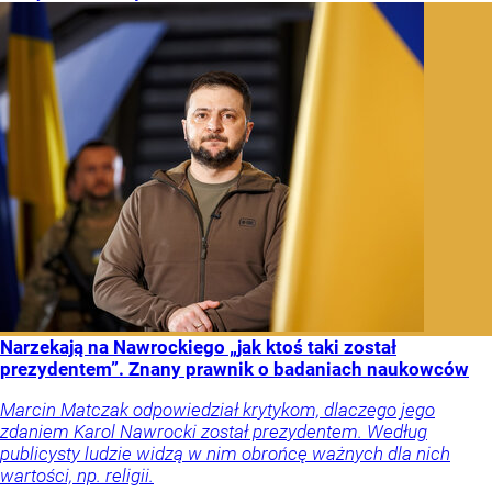
Narzekają na Nawrockiego „jak ktoś taki został
prezydentem”. Znany prawnik o badaniach naukowców
Marcin Matczak odpowiedział krytykom, dlaczego jego
zdaniem Karol Nawrocki został prezydentem. Według
publicysty ludzie widzą w nim obrońcę ważnych dla nich
wartości, np. religii.