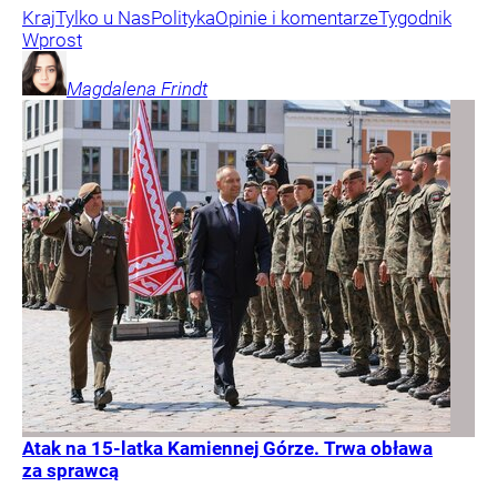
Kraj
Tylko u Nas
Polityka
Opinie i komentarze
Tygodnik
Wprost
Magdalena
Frindt
Atak na 15-latka Kamiennej Górze. Trwa obława
za sprawcą