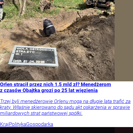
Orlen stracił przez nich 1,5 mld zł? Menedżerom
z czasów Obajtka grozi po 25 lat więzienia
Trzej byli menedżerowie Orlenu mogą na długie lata trafić za
kraty. Właśnie skierowano do sądu akt oskarżenia w sprawie
miliardowych strat państwowej spółki.
Kraj
Polityka
Gospodarka