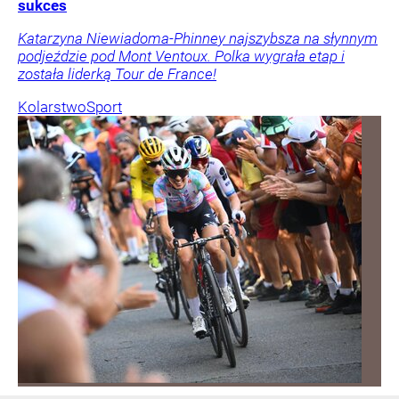
sukces
Katarzyna Niewiadoma-Phinney najszybsza na słynnym
podjeździe pod Mont Ventoux. Polka wygrała etap i
została liderką Tour de France!
Kolarstwo
Sport