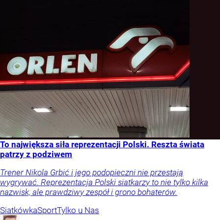
To największa siła reprezentacji Polski. Reszta świata
patrzy z podziwem
Trener Nikola Grbić i jego podopieczni nie przestają
wygrywać. Reprezentacja Polski siatkarzy to nie tylko kilka
nazwisk, ale prawdziwy zespół i grono bohaterów.
Siatkówka
Sport
Tylko u Nas