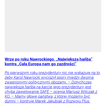
Wrze po roku Nawrockiego. „Największa hańba”
kontra „Cała Europa nam go zazdrości”
Po pierwszym roku prezydentury nic nie wskazuje na to,
żeby Karol Nawrocki wyciszył spory między dwoma
zwaśnionymi politycznymi obozami. – Dotychczas
największą hańbą na karcie jego prezydentury jest
chyba zawetowanie SAFE – ocenia Mariusz Witczak z
KO. – Mamy głowę państwa, z której możemy być
dumni – kontruje Marek Jakubiak z Rozwoju Plus.