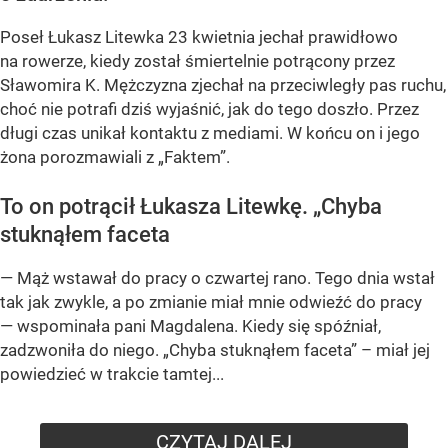
Poseł Łukasz Litewka 23 kwietnia jechał prawidłowo
na rowerze, kiedy został śmiertelnie potrącony przez
Sławomira K. Mężczyzna zjechał na przeciwległy pas ruchu,
choć nie potrafi dziś wyjaśnić, jak do tego doszło. Przez
długi czas unikał kontaktu z mediami. W końcu on i jego
żona porozmawiali z „Faktem”.
To on potrącił Łukasza Litewkę. „Chyba
stuknąłem faceta
— Mąż wstawał do pracy o czwartej rano. Tego dnia wstał
tak jak zwykle, a po zmianie miał mnie odwieźć do pracy
— wspominała pani Magdalena. Kiedy się spóźniał,
zadzwoniła do niego. „Chyba stuknąłem faceta” – miał jej
powiedzieć w trakcie tamtej...
CZYTAJ DALEJ