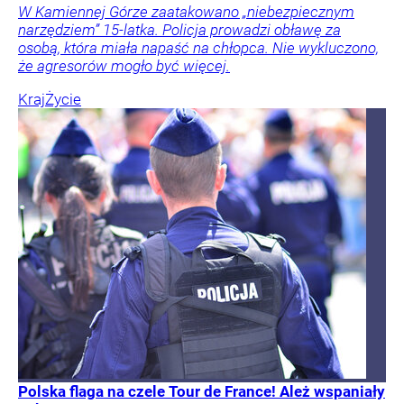
W Kamiennej Górze zaatakowano „niebezpiecznym
narzędziem” 15-latka. Policja prowadzi obławę za
osobą, która miała napaść na chłopca. Nie wykluczono,
że agresorów mogło być więcej.
Kraj
Życie
Polska flaga na czele Tour de France! Ależ wspaniały