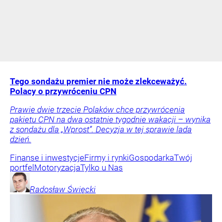
Tego sondażu premier nie może zlekceważyć.
Polacy o przywróceniu CPN
Prawie dwie trzecie Polaków chce przywrócenia
pakietu CPN na dwa ostatnie tygodnie wakacji – wynika
z sondażu dla „Wprost”. Decyzja w tej sprawie lada
dzień.
Finanse i inwestycje
Firmy i rynki
Gospodarka
Twój
portfel
Motoryzacja
Tylko u Nas
Radosław
Święcki