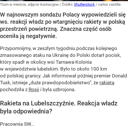
Tłum w mieście, zdjęcie ilustracyjne
/ Źródło:
Shutterstock
/
carlos castilla
W najnowszym sondażu Polacy wypowiedzieli się
ws. reakcji władz po wtargnięciu rakiety w polską
przestrzeń powietrzną. Znaczna część osób
oceniła ją negatywnie.
Przypomnijmy, w zeszłym tygodniu podczas kolejnego
zmasowanego ataku na Ukrainę do Polski dotarł pocisk,
który spadł w okolicy wsi Tarnawa-Kolonia
w województwie lubelskim. Było to około 100 km
od polskiej granicy. Jak informował później premier Donald
Tusk, istnieje
„duże prawdopodobieństwo”
, że
rakieta
pochodziła z
Rosji
i była uzbrojona.
Rakieta na Lubelszczyźnie. Reakcja władz
była odpowiednia?
Pracownia SW...