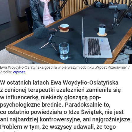
Ewa Woydyłło-Osiatyńska gościła w pierwszym odcinku „Wpost Przeciwnie”
/
Źródło:
Wprost
W ostatnich latach Ewa Woydyłło-Osiatyńska
z cenionej terapeutki uzależnień zamieniła się
w influencerkę, niekiedy głoszącą pop-
psychologiczne brednie. Paradoksalnie to,
co ostatnio powiedziała o Idze Świątek, nie jest
ani najbardziej kontrowersyjne, ani najgroźniejsze.
Problem w tym, że wszyscy udawali, że tego