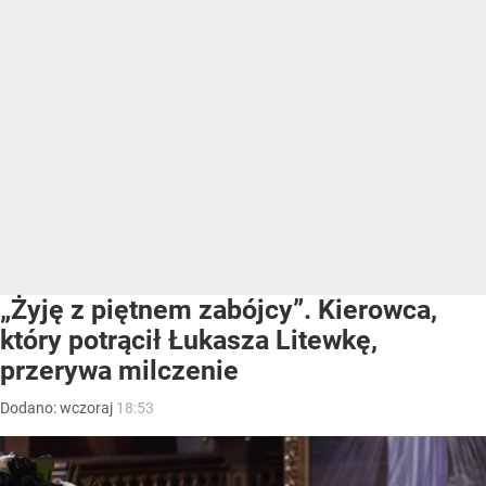
„Żyję z piętnem zabójcy”. Kierowca,
który potrącił Łukasza Litewkę,
przerywa milczenie
Dodano:
wczoraj
18:53