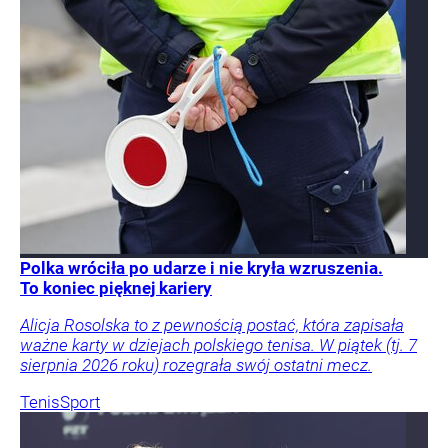
Polka wróciła po udarze i nie kryła wzruszenia.
To koniec pięknej kariery
Alicja Rosolska to z pewnością postać, która zapisała
ważne karty w dziejach polskiego tenisa. W piątek (tj. 7
sierpnia 2026 roku) rozegrała swój ostatni mecz.
Tenis
Sport