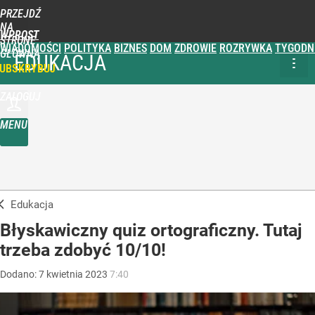
PRZEJDŹ
NA
WPROST
STRONĘ
WIADOMOŚCI
POLITYKA
BIZNES
DOM
ZDROWIE
ROZRYWKA
TYGODN
GŁÓWNĄ
EDUKACJA
UBSKRYBUJ
ZALOGUJ
MENU
Edukacja
Błyskawiczny quiz ortograficzny. Tutaj
trzeba zdobyć 10/10!
Dodano:
7
kwietnia
2023
7:40