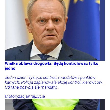
Wielka obława drogówki. Będą kontrolować tylko
jedno
Jeden dzień. Tysiące kontroli, mandatów i punktów
karnych. Policja zaplanowała akcję kontroli kierowców.
Od rana posypią się mandaty.
Motoryzacja
Kraj
Życie