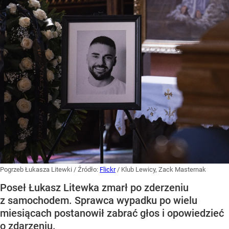
Pogrzeb Łukasza Litewki
/ Źródło:
Flickr
/
Klub Lewicy, Zack Masternak
Poseł Łukasz Litewka zmarł po zderzeniu
z samochodem. Sprawca wypadku po wielu
miesiącach postanowił zabrać głos i opowiedzieć
o zdarzeniu.