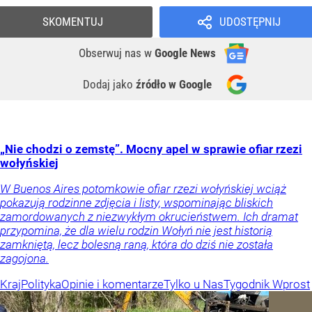
SKOMENTUJ
UDOSTĘPNIJ
Obserwuj nas
w
Google News
Dodaj jako
źródło w Google
„Nie chodzi o zemstę”. Mocny apel w sprawie ofiar rzezi
wołyńskiej
W Buenos Aires potomkowie ofiar rzezi wołyńskiej wciąż
pokazują rodzinne zdjęcia i listy, wspominając bliskich
zamordowanych z niezwykłym okrucieństwem. Ich dramat
przypomina, że dla wielu rodzin Wołyń nie jest historią
zamkniętą, lecz bolesną raną, która do dziś nie została
zagojona.
Kraj
Polityka
Opinie i komentarze
Tylko u Nas
Tygodnik Wprost