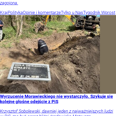
zagojona.
Kraj
Polityka
Opinie i komentarze
Tylko u Nas
Tygodnik Wprost
Wyrzucenie Morawieckiego nie wystarczyło. Szykuje się
kolejne głośne odejście z PiS
Krzysztof Sobolewski, dawniej jeden z najważniejszych ludzi