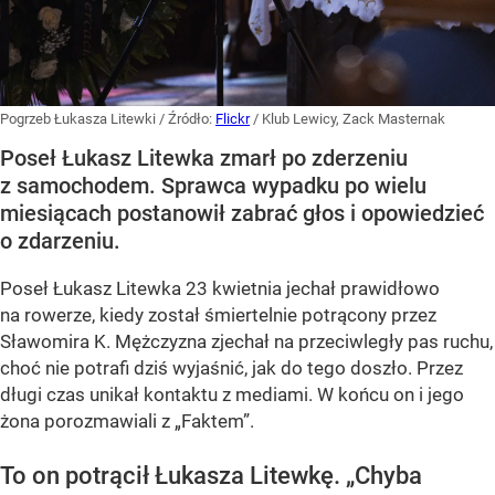
Pogrzeb Łukasza Litewki
/ Źródło:
Flickr
/
Klub Lewicy, Zack Masternak
Poseł Łukasz Litewka zmarł po zderzeniu
z samochodem. Sprawca wypadku po wielu
miesiącach postanowił zabrać głos i opowiedzieć
o zdarzeniu.
Poseł Łukasz Litewka 23 kwietnia jechał prawidłowo
na rowerze, kiedy został śmiertelnie potrącony przez
Sławomira K. Mężczyzna zjechał na przeciwległy pas ruchu,
choć nie potrafi dziś wyjaśnić, jak do tego doszło. Przez
długi czas unikał kontaktu z mediami. W końcu on i jego
żona porozmawiali z „Faktem”.
To on potrącił Łukasza Litewkę. „Chyba