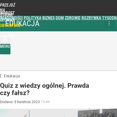
PRZEJDŹ
NA
WPROST
STRONĘ
WIADOMOŚCI
POLITYKA
BIZNES
DOM
ZDROWIE
ROZRYWKA
TYGODN
GŁÓWNĄ
EDUKACJA
UBSKRYBUJ
ZALOGUJ
MENU
Edukacja
Quiz z wiedzy ogólnej. Prawda
czy fałsz?
Dodano:
8
kwietnia
2023
15:49