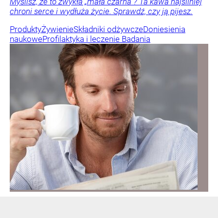
Myślisz, że to zwykła „mała czarna”? Ta kawa najsilniej
chroni serce i wydłuża życie. Sprawdź, czy ją pijesz.
Produkty
Żywienie
Składniki odżywcze
Doniesienia
naukowe
Profilaktyka i leczenie
Badania