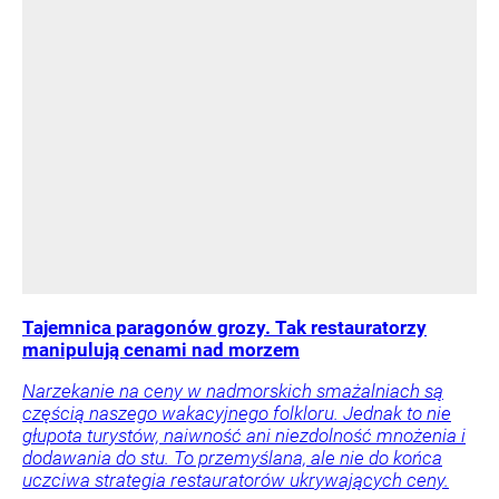
Tajemnica paragonów grozy. Tak restauratorzy
manipulują cenami nad morzem
Narzekanie na ceny w nadmorskich smażalniach są
częścią naszego wakacyjnego folkloru. Jednak to nie
głupota turystów, naiwność ani niezdolność mnożenia i
dodawania do stu. To przemyślana, ale nie do końca
uczciwa strategia restauratorów ukrywających ceny.