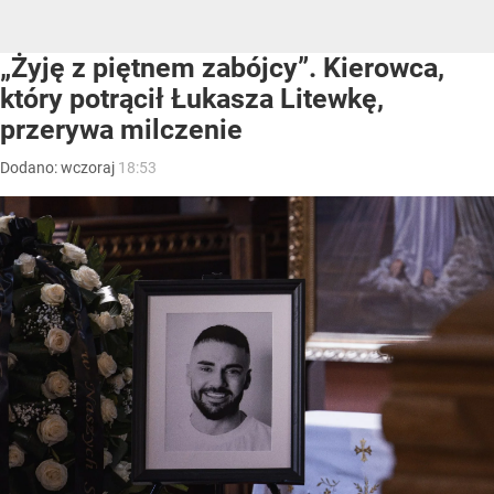
„Żyję z piętnem zabójcy”. Kierowca,
który potrącił Łukasza Litewkę,
przerywa milczenie
Dodano:
wczoraj
18:53