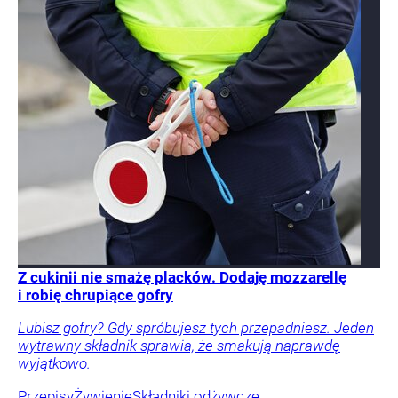
Z cukinii nie smażę placków. Dodaję mozzarellę
i robię chrupiące gofry
Lubisz gofry? Gdy spróbujesz tych przepadniesz. Jeden
wytrawny składnik sprawia, że smakują naprawdę
wyjątkowo.
Przepisy
Żywienie
Składniki odżywcze