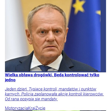
Wielka obława drogówki. Będą kontrolować tylko
jedno
Jeden dzień. Tysiące kontroli, mandatów i punktów
karnych. Policja zaplanowała akcję kontroli kierowców.
Od rana posypią się mandaty.
Motoryzacja
Kraj
Życie