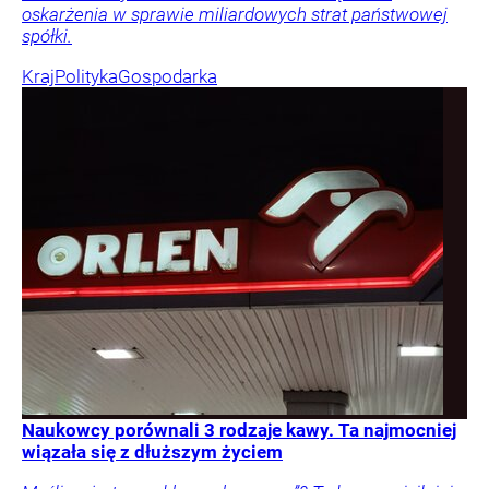
oskarżenia w sprawie miliardowych strat państwowej
spółki.
Kraj
Polityka
Gospodarka
Naukowcy porównali 3 rodzaje kawy. Ta najmocniej
wiązała się z dłuższym życiem