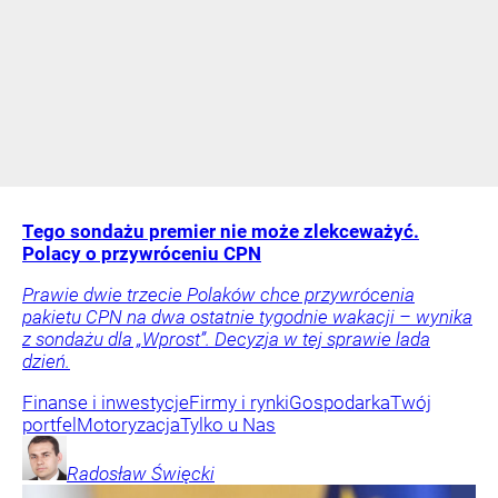
Tego sondażu premier nie może zlekceważyć.
Polacy o przywróceniu CPN
Prawie dwie trzecie Polaków chce przywrócenia
pakietu CPN na dwa ostatnie tygodnie wakacji – wynika
z sondażu dla „Wprost”. Decyzja w tej sprawie lada
dzień.
Finanse i inwestycje
Firmy i rynki
Gospodarka
Twój
portfel
Motoryzacja
Tylko u Nas
Radosław
Święcki