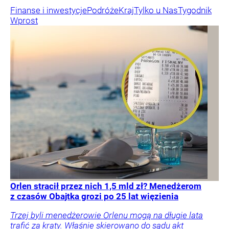
Finanse i inwestycje
Podróże
Kraj
Tylko u Nas
Tygodnik
Wprost
Orlen stracił przez nich 1,5 mld zł? Menedżerom
z czasów Obajtka grozi po 25 lat więzienia
Trzej byli menedżerowie Orlenu mogą na długie lata
trafić za kraty. Właśnie skierowano do sądu akt