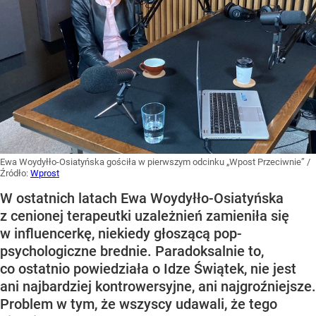
Ewa Woydyłło-Osiatyńska gościła w pierwszym odcinku „Wpost Przeciwnie”
/
Źródło:
Wprost
W ostatnich latach Ewa Woydyłło-Osiatyńska
z cenionej terapeutki uzależnień zamieniła się
w influencerkę, niekiedy głoszącą pop-
psychologiczne brednie. Paradoksalnie to,
co ostatnio powiedziała o Idze Świątek, nie jest
ani najbardziej kontrowersyjne, ani najgroźniejsze.
Problem w tym, że wszyscy udawali, że tego