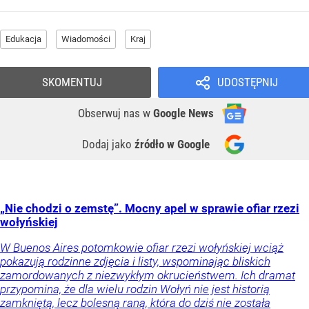
Edukacja
Wiadomości
Kraj
SKOMENTUJ
UDOSTĘPNIJ
Obserwuj nas
w
Google News
Dodaj jako
źródło w Google
„Nie chodzi o zemstę”. Mocny apel w sprawie ofiar rzezi
wołyńskiej
W Buenos Aires potomkowie ofiar rzezi wołyńskiej wciąż
pokazują rodzinne zdjęcia i listy, wspominając bliskich
zamordowanych z niezwykłym okrucieństwem. Ich dramat
przypomina, że dla wielu rodzin Wołyń nie jest historią
zamkniętą, lecz bolesną raną, która do dziś nie została