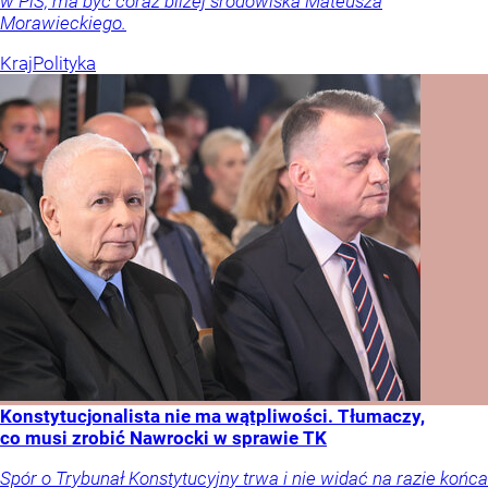
w PiS, ma być coraz bliżej środowiska Mateusza
Morawieckiego.
Kraj
Polityka
Konstytucjonalista nie ma wątpliwości. Tłumaczy,
co musi zrobić Nawrocki w sprawie TK
Spór o Trybunał Konstytucyjny trwa i nie widać na razie końca