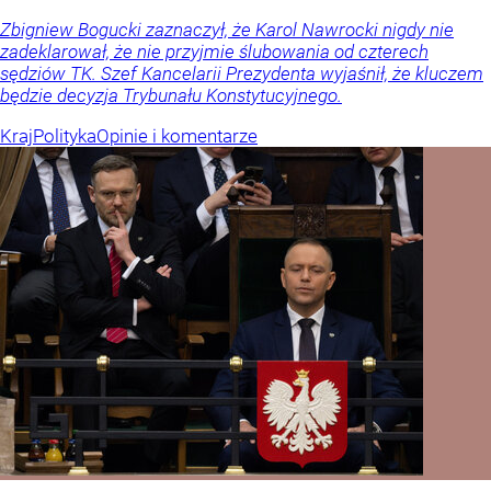
Zbigniew Bogucki zaznaczył, że Karol Nawrocki nigdy nie
zadeklarował, że nie przyjmie ślubowania od czterech
sędziów TK. Szef Kancelarii Prezydenta wyjaśnił, że kluczem
będzie decyzja Trybunału Konstytucyjnego.
Kraj
Polityka
Opinie i komentarze