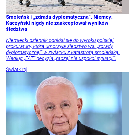
Smoleńsk i „zdrada dyplomatyczna”. Niemcy:
Kaczyński nigdy nie zaakceptował wyników
śledztwa
Niemiecki dziennik odniósł się do wyroku polskiej
prokuratury, która umorzyła śledztwo ws. „zdrady
dyplomatycznej” w związku z katastrofą smoleńską.
Według „FAZ” decyzja „raczej nie uspokoi sytuacji”.
Świat
Kraj