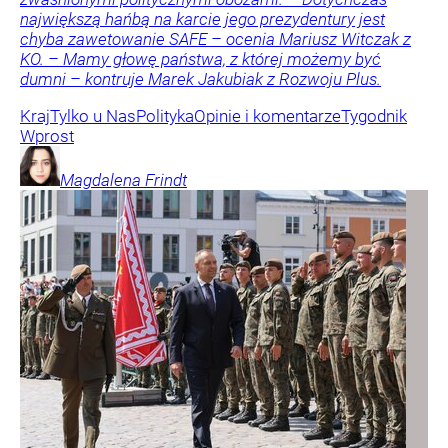
największą hańbą na karcie jego prezydentury jest
chyba zawetowanie SAFE – ocenia Mariusz Witczak z
KO. – Mamy głowę państwa, z której możemy być
dumni – kontruje Marek Jakubiak z Rozwoju Plus.
Kraj
Tylko u Nas
Polityka
Opinie i komentarze
Tygodnik
Wprost
Magdalena
Frindt