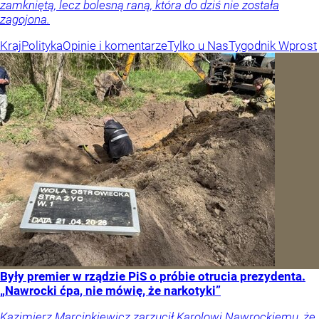
zamkniętą, lecz bolesną raną, która do dziś nie została
zagojona.
Kraj
Polityka
Opinie i komentarze
Tylko u Nas
Tygodnik Wprost
Były premier w rządzie PiS o próbie otrucia prezydenta.
„Nawrocki ćpa, nie mówię, że narkotyki”
Kazimierz Marcinkiewicz zarzucił Karolowi Nawrockiemu, że