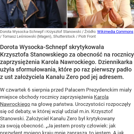
Dorota Wysocka-Schnepf i Krzysztof Stanowski
/ Źródło:
Wikimedia Commons
/
Tomasz Leśniowski (Magen), Shutterstock / Piotr Front
Dorota Wysocka-Schnepf skrytykowała
Krzysztofa Stanowskiego za obecność na rocznicy
zaprzysiężenia Karola Nawrockiego. Dziennikarka
użyła sformułowania, które po raz pierwszy padło
z ust założyciela Kanału Zero pod jej adresem.
W czwartek 6 sierpnia przed Pałacem Prezydenckim miały
miejsce obchody rocznicy zaprzysiężenia
Karola
Nawrockiego
na głowę państwa. Uroczystości rozpoczęły
się od debaty, w której wziął udział m.in. Krzysztof
Stanowski. Założyciel Kanału Zero był krytykowany
za swoją obecność. „Ja jestem prosty człowiek: jak
prezydent mojego kraju mnie zaprasza, to jestem. A jak