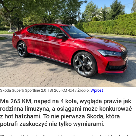
Skoda Superb Sportline 2.0 TSI 265 KM 4x4
/ Źródło:
Wprost
Ma 265 KM, napęd na 4 koła, wygląda prawie jak
rodzinna limuzyna, a osiągami może konkurować
z hot hatchami. To nie pierwsza Skoda, która
potrafi zaskoczyć nie tylko wymiarami.