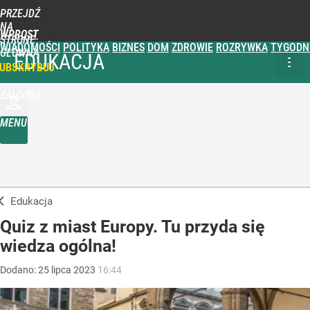
PRZEJDŹ
NA
WPROST
STRONĘ
WIADOMOŚCI
POLITYKA
BIZNES
DOM
ZDROWIE
ROZRYWKA
TYGODN
GŁÓWNĄ
EDUKACJA
UBSKRYBUJ
ZALOGUJ
MENU
Edukacja
Quiz z miast Europy. Tu przyda się
wiedza ogólna!
Dodano:
25
lipca
2023
16:44