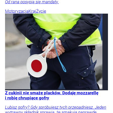
Od rana posypią się mandaty.
Motoryzacja
Kraj
Życie
Z cukinii nie smażę placków. Dodaję mozzarellę
i robię chrupiące gofry
Lubisz gofry? Gdy spróbujesz tych przepadniesz. Jeden
wytrawny składnik sprawia, że smakują naprawdę