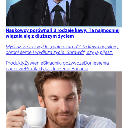
Naukowcy porównali 3 rodzaje kawy. Ta najmocniej
wiązała się z dłuższym życiem
Myślisz, że to zwykła „mała czarna”? Ta kawa najsilniej
chroni serce i wydłuża życie. Sprawdź, czy ją pijesz.
Produkty
Żywienie
Składniki odżywcze
Doniesienia
naukowe
Profilaktyka i leczenie
Badania