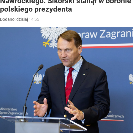
Nawrockiego. Sikorski stanął w obronie
polskiego prezydenta
Dodano:
dzisiaj
14:55