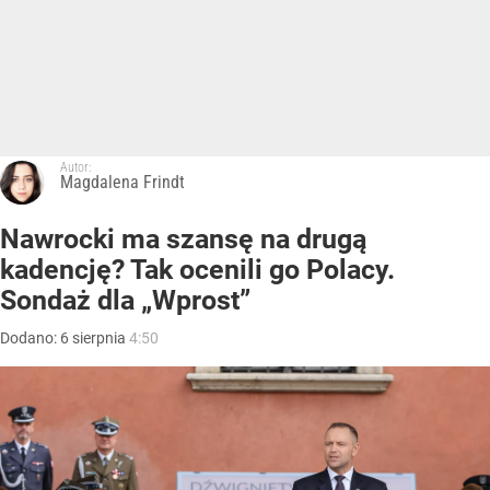
Autor:
Magdalena Frindt
Nawrocki ma szansę na drugą
kadencję? Tak ocenili go Polacy.
Sondaż dla „Wprost”
Dodano:
6
sierpnia
4:50