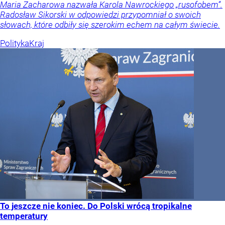
Maria Zacharowa nazwała Karola Nawrockiego „rusofobem”.
Radosław Sikorski w odpowiedzi przypomniał o swoich
słowach, które odbiły się szerokim echem na całym świecie.
Polityka
Kraj
To jeszcze nie koniec. Do Polski wrócą tropikalne
temperatury