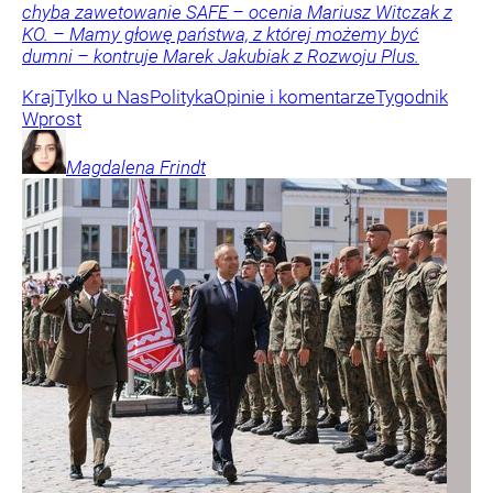
chyba zawetowanie SAFE – ocenia Mariusz Witczak z
KO. – Mamy głowę państwa, z której możemy być
dumni – kontruje Marek Jakubiak z Rozwoju Plus.
Kraj
Tylko u Nas
Polityka
Opinie i komentarze
Tygodnik
Wprost
Magdalena
Frindt