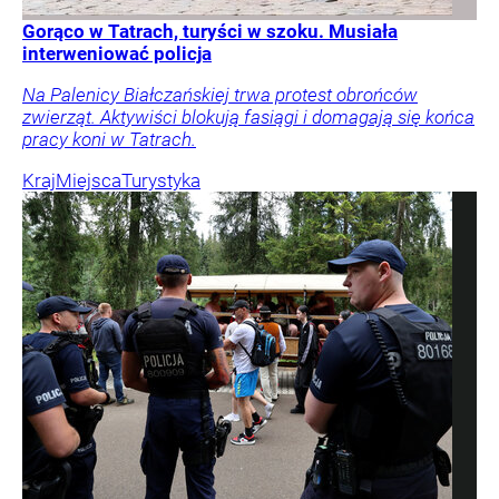
Gorąco w Tatrach, turyści w szoku. Musiała
interweniować policja
Na Palenicy Białczańskiej trwa protest obrońców
zwierząt. Aktywiści blokują fasiągi i domagają się końca
pracy koni w Tatrach.
Kraj
Miejsca
Turystyka