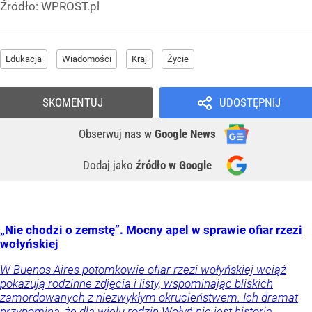
Źródło:
WPROST.pl
Edukacja
Wiadomości
Kraj
Życie
SKOMENTUJ
UDOSTĘPNIJ
Obserwuj nas
w
Google News
Dodaj jako
źródło w Google
„Nie chodzi o zemstę”. Mocny apel w sprawie ofiar rzezi
wołyńskiej
W Buenos Aires potomkowie ofiar rzezi wołyńskiej wciąż
pokazują rodzinne zdjęcia i listy, wspominając bliskich
zamordowanych z niezwykłym okrucieństwem. Ich dramat
przypomina, że dla wielu rodzin Wołyń nie jest historią