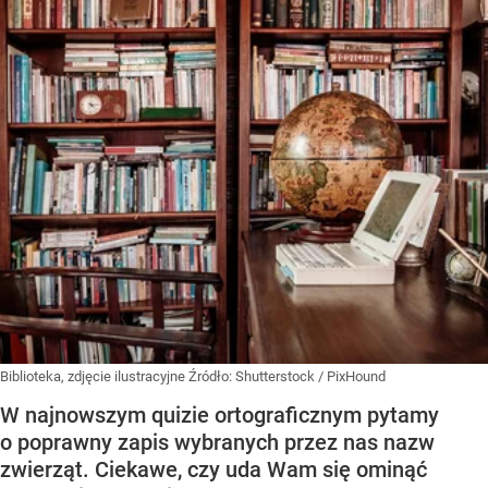
Biblioteka, zdjęcie ilustracyjne
Źródło:
Shutterstock
/
PixHound
W najnowszym quizie ortograficznym pytamy
o poprawny zapis wybranych przez nas nazw
zwierząt. Ciekawe, czy uda Wam się ominąć