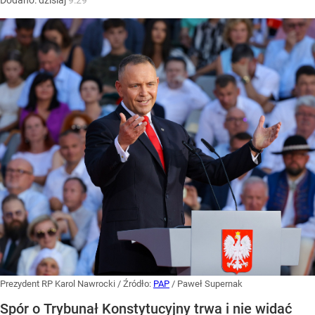
Prezydent RP Karol Nawrocki
/ Źródło:
PAP
/
Paweł Supernak
Spór o Trybunał Konstytucyjny trwa i nie widać