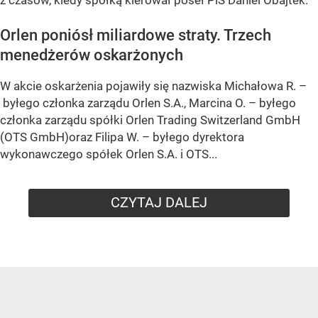
z czasów, kiedy spółką kierował poseł PiS Daniel Obajtek.
Orlen poniósł miliardowe straty. Trzech
menedżerów oskarżonych
W akcie oskarżenia pojawiły się nazwiska Michałowa R. –
byłego członka zarządu Orlen S.A., Marcina O. – byłego
członka zarządu spółki Orlen Trading Switzerland GmbH
(OTS GmbH)oraz Filipa W. – byłego dyrektora
wykonawczego spółek Orlen S.A. i OTS...
CZYTAJ DALEJ