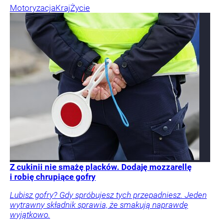
Motoryzacja
Kraj
Życie
Z cukinii nie smażę placków. Dodaję mozzarellę
i robię chrupiące gofry
Lubisz gofry? Gdy spróbujesz tych przepadniesz. Jeden
wytrawny składnik sprawia, że smakują naprawdę
wyjątkowo.