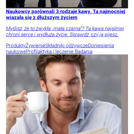
Naukowcy porównali 3 rodzaje kawy. Ta najmocniej
wiązała się z dłuższym życiem
Myślisz, że to zwykła „mała czarna”? Ta kawa najsilniej
chroni serce i wydłuża życie. Sprawdź, czy ją pijesz.
Produkty
Żywienie
Składniki odżywcze
Doniesienia
naukowe
Profilaktyka i leczenie
Badania