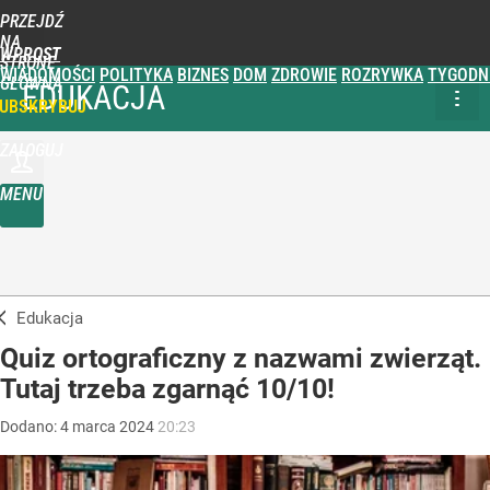
PRZEJDŹ
NA
WPROST
STRONĘ
WIADOMOŚCI
POLITYKA
BIZNES
DOM
ZDROWIE
ROZRYWKA
TYGODN
GŁÓWNĄ
EDUKACJA
UBSKRYBUJ
ZALOGUJ
MENU
Edukacja
Quiz ortograficzny z nazwami zwierząt.
Tutaj trzeba zgarnąć 10/10!
Dodano:
4
marca
2024
20:23