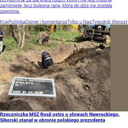
zamkniętą, lecz bolesną raną, która do dziś nie została
zagojona.
Kraj
Polityka
Opinie i komentarze
Tylko u Nas
Tygodnik Wprost
Rzeczniczka MSZ Rosji ostro o słowach Nawrockiego.
Sikorski stanął w obronie polskiego prezydenta