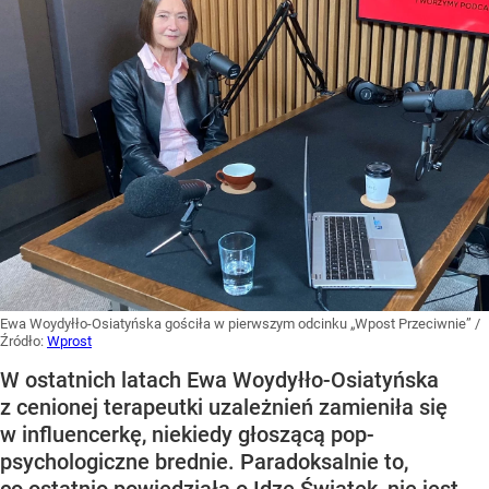
Ewa Woydyłło-Osiatyńska gościła w pierwszym odcinku „Wpost Przeciwnie”
/
Źródło:
Wprost
W ostatnich latach Ewa Woydyłło-Osiatyńska
z cenionej terapeutki uzależnień zamieniła się
w influencerkę, niekiedy głoszącą pop-
psychologiczne brednie. Paradoksalnie to,
co ostatnio powiedziała o Idze Świątek, nie jest