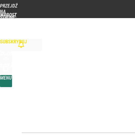
PRZEJDŹ
Udostępnij
0
Skomentuj
NA
WPROST
STRONĘ
GŁÓWNĄ
WIADOMOŚCI
POLITYKA
BIZNES
DOM
ZDROWIE
ROZRYWKA
TYGOD
Wtedy może nastąpić przełom w Trybunale Konstyt
SUBSKRYBUJ
1
ZALOGUJ
Prześwietlili 272 tys. wzmianek o Nawrockim. Ten 
SZUKAJ
MENU
3
Wrze po roku Nawrockiego. „Największa hańba” ko
15