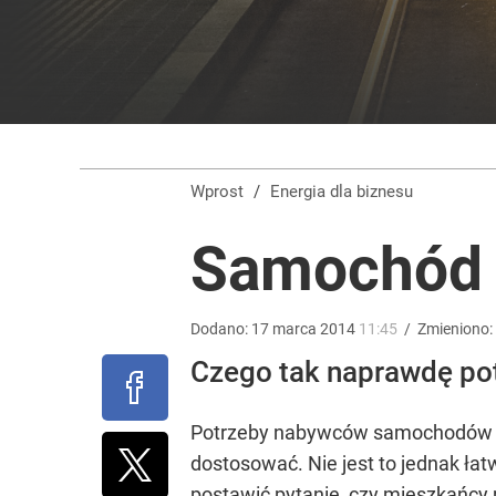
Masowe zatrucia nad polskim morzem. Wprowadz
dodaj
Tego sondażu premier nie może zlekceważyć. Pol
Wprost
/
Energia dla biznesu
8
Samochód 
Morawiecki powoła partię. Chce współpracy z Me
Dodano:
17
marca
2014
11:45
/
Zmieniono:
3
Czego tak naprawdę po
Potrzeby nabywców samochodów zm
dostosować. Nie jest to jednak ła
postawić pytanie, czy mieszkańcy 