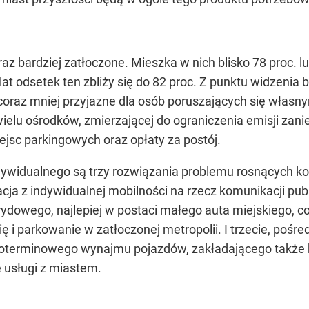
oraz bardziej zatłoczone. Mieszka w nich blisko 78 proc. 
at odsetek ten zbliży się do 82 proc. Z punktu widzenia 
 coraz mniej przyjazne dla osób poruszających się własnym
 wielu ośrodków, zmierzającej do ograniczenia emisji zani
ejsc parkingowych oraz opłaty za postój.
ywidualnego są trzy rozwiązania problemu rosnących k
a z indywidualnej mobilności na rzecz komunikacji publ
dowego, najlepiej w postaci małego auta miejskiego, co 
się i parkowanie w zatłoczonej metropolii. I trzecie, poś
ótkoterminowego wynajmu pojazdów, zakładającego także 
usługi z miastem.