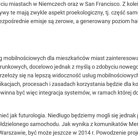
u miastach w Niemczech oraz w San Francisco. Z kolei
jatywy te mają zwykle aspekt proekologiczny, tj. część 
 bezpośrednie emisje są zerowe, a generowany poziom hał
ug mobilnościowych dla mieszkańców miast zainteresow
unkowych, docelowo jednak z myślą o zdobyciu nowego 
zełoży się na lepszą widoczność usług mobilnościowych.
ikacjach, procesach i zasadach korzystania będzie dl
winna być więc integracja systemów, w ramach której d
ieć jak futurologia. Niedługo będziemy mogli się jednak
ółdzielonego samochodu. Jak wynika z komunikatów Mer
rszawie, być może jeszcze w 2014 r. Powodzenie proje