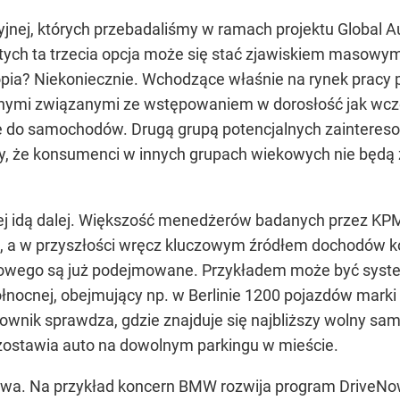
jnej, których przebadaliśmy w ramach projektu Global A
tych ta trzecia opcja może się stać zjawiskiem masowym 
pia? Niekoniecznie. Wchodzące właśnie na rynek pracy p
nymi związanymi ze wstępowaniem w dorosłość jak wcze
 do samochodów. Drugą grupą potencjalnych zainteresow
czy, że konsumenci w innych grupach wiekowych nie będą
j idą dalej. Większość menedżerów badanych przez KPMG 
ym, a w przyszłości wręcz kluczowym źródłem dochodów
wego są już podejmowane. Przykładem może być syste
łnocnej, obejmujący np. w Berlinie 1200 pojazdów marki 
kownik sprawdza, gdzie znajduje się najbliższy wolny sa
 zostawia auto na dowolnym parkingu w mieście.
jatywa. Na przykład koncern BMW rozwija program DriveN