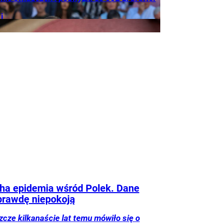
i
cje
Twój
ha epidemia wśród Polek. Dane
prawdę niepokoją
zcze kilkanaście lat temu mówiło się o