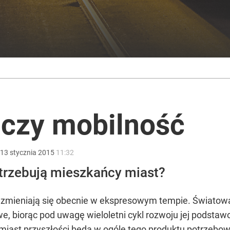
ono kwarantannę
acy o przywróceniu CPN
czy mobilność
ntzenem. „Jestem otwarty”
13
stycznia
2015
11:32
trzebują mieszkańcy miast?
ieniają się obecnie w ekspresowym tempie. Światowa b
twe, biorąc pod uwagę wieloletni cykl rozwoju jej pods
miast przyszłości będą w ogóle tego produktu potrzebowa