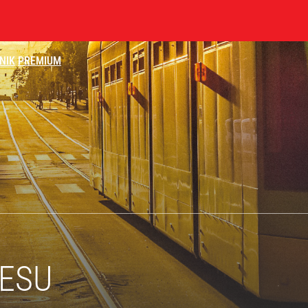
NIK
PREMIUM
czasów Obajtka grozi po 25 lat więzienia
a sprawcą
rzezi wołyńskiej
NESU