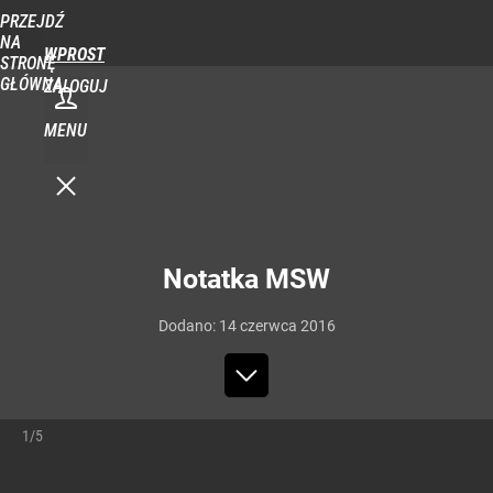
PRZEJDŹ
NA
WPROST
STRONĘ
GŁÓWNĄ
ZALOGUJ
MENU
Notatka MSW
Dodano:
14
czerwca
2016