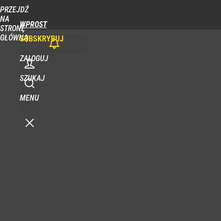
PRZEJDŹ
NA
WPROST
STRONĘ
GŁÓWNĄ
SUBSKRYBUJ
ZALOGUJ
SZUKAJ
MENU