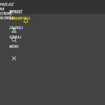
PRZEJDŹ
NA
WPROST
STRONĘ
GŁÓWNĄ
SUBSKRYBUJ
ZALOGUJ
SZUKAJ
MENU