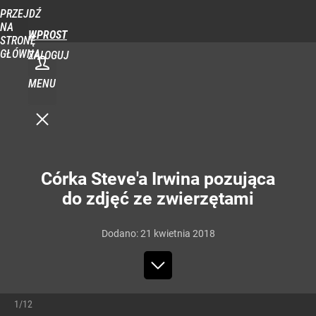
PRZEJDŹ
NA
WPROST
STRONĘ
GŁÓWNĄ
ZALOGUJ
MENU
Córka Steve'a Irwina pozująca
do zdjęć ze zwierzętami
Dodano:
21
kwietnia
2018