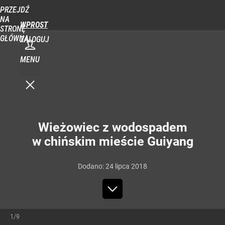
PRZEJDŹ
NA
WPROST
STRONĘ
GŁÓWNĄ
ZALOGUJ
MENU
Wieżowiec z wodospadem
w chińskim mieście Guiyang
Dodano:
24
lipca
2018