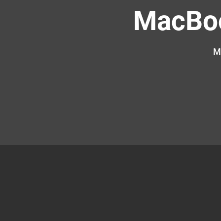
MacBoo
M