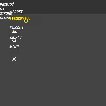
PRZEJDŹ
NA
WPROST
STRONĘ
GŁÓWNĄ
SUBSKRYBUJ
ZALOGUJ
SZUKAJ
MENU