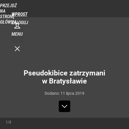
PRZEJDŹ
NA
WPROST
STRONĘ
GŁÓWNĄ
ZALOGUJ
MENU
Pseudokibice zatrzymani
w Bratysławie
Dodano:
11
lipca
2019