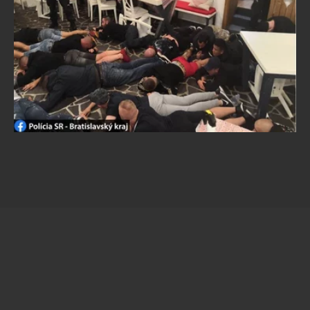
Kibole zatrzymani w Bratysławie
Źródło:
Facebook
/
@KRPZBA