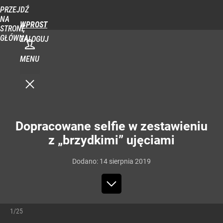
PRZEJDŹ
NA
WPROST
STRONĘ
GŁÓWNĄ
ZALOGUJ
MENU
Dopracowane selfie w zestawieniu
z „brzydkimi” ujęciami
Dodano:
14
sierpnia
2019