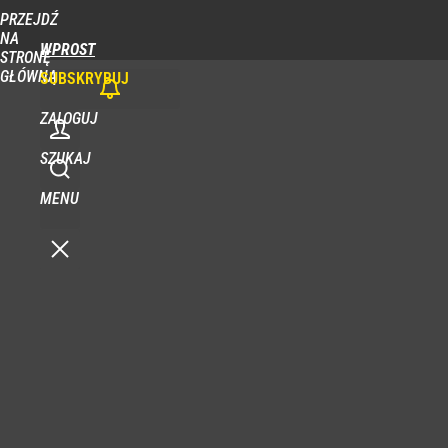
PRZEJDŹ
NA
WPROST
STRONĘ
GŁÓWNĄ
SUBSKRYBUJ
ZALOGUJ
SZUKAJ
MENU