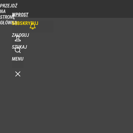
PRZEJDŹ
NA
WPROST
STRONĘ
GŁÓWNĄ
SUBSKRYBUJ
ZALOGUJ
SZUKAJ
MENU