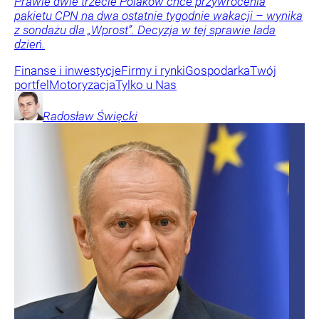
Prawie dwie trzecie Polaków chce przywrócenia
pakietu CPN na dwa ostatnie tygodnie wakacji – wynika
z sondażu dla „Wprost”. Decyzja w tej sprawie lada
dzień.
Finanse i inwestycje
Firmy i rynki
Gospodarka
Twój
portfel
Motoryzacja
Tylko u Nas
Radosław
Święcki