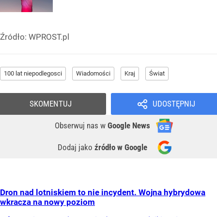
Źródło:
WPROST.pl
100 lat niepodlegosci
Wiadomości
Kraj
Świat
SKOMENTUJ
UDOSTĘPNIJ
Obserwuj nas
w
Google News
Dodaj jako
źródło w Google
Dron nad lotniskiem to nie incydent. Wojna hybrydowa
wkracza na nowy poziom