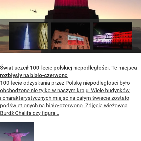
Świat uczcił 100-lecie polskiej niepodległości. Te miejsca
rozbłysły na biało-czerwono
100-lecie odzyskania przez Polskę niepodległości było
obchodzone nie tylko w naszym kraju. Wiele budynków
i charakterystycznych miejsc na całym świecie zostało
podświetlonych na biało-czerwono. Zdjęcia wieżowca
Burdż Chalifa czy figura...