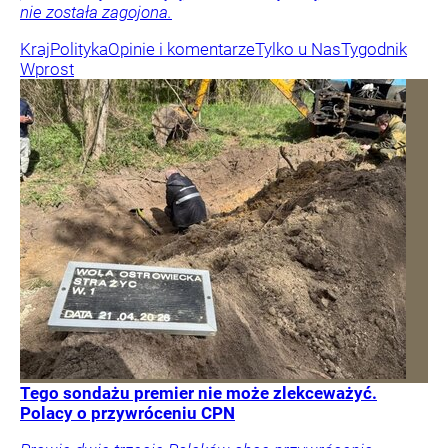
nie została zagojona.
Kraj
Polityka
Opinie i komentarze
Tylko u Nas
Tygodnik
Wprost
Tego sondażu premier nie może zlekceważyć.
Polacy o przywróceniu CPN