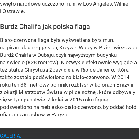
święto narodowe uczczono m.in. w Los Angeles, Wilnie
i Ostrawie.
Burdż Chalifa jak polska flaga
Biało-czerwona flaga była wyświetlana była m.in.
na piramidach egipskich, Krzywej Wieży w Pizie i wieżowcu
Burdż Chalifa w Dubaju, czyli najwyższym budynku
na świecie (828 metrów). Niezwykle efektownie wyglądała
też statua Chrystusa Zbawiciela w Rio de Janeiro, która
także została podświetlona na biało-czerwono. W 2014
roku ten 38-metrowy pomnik rozbłysł w kolorach Brazylii
z okazji Mistrzostw Świata w piłce nożnej, które odbywały
się w tym państwie. Z kolei w 2015 roku figurę
podświetlono na niebiesko-biało-czerwono, by oddać hołd
ofiarom zamachów w Paryżu.