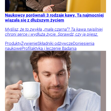
Naukowcy porównali 3 rodzaje kawy. Ta najmocniej
wiązała się z dłuższym życiem
Myślisz, że to zwykła „mała czarna”? Ta kawa najsilniej
chroni serce i wydłuża życie. Sprawdź, czy ją pijesz.
Produkty
Żywienie
Składniki odżywcze
Doniesienia
naukowe
Profilaktyka i leczenie
Badania