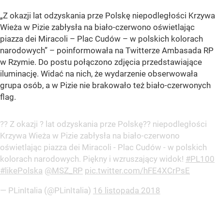
„Z okazji lat odzyskania prze Polskę niepodległości Krzywa
Wieża w Pizie zabłysła na biało-czerwono oświetlając
piazza dei Miracoli – Plac Cudów – w polskich kolorach
narodowych” – poinformowała na Twitterze Ambasada RP
w Rzymie. Do postu połączono zdjęcia przedstawiające
iluminację. Widać na nich, że wydarzenie obserwowała
grupa osób, a w Pizie nie brakowało też biało-czerwonych
flag.
?? Z okazji ? lat odzyskania prze Polskę?? niepodległości
Krzywa Wieża w Pizie zabłysła na biało-czerwono
oświetlając piazza dei Miracoli - Plac Cudów - w polskich
kolorach narodowych. Piękny i wzruszający widok!
#PL100
#likePolska
@MSZ_RP
pic.twitter.com/hFE4XCrPsE
— PLinItalia (@PLinItalia)
16 listopada 2018