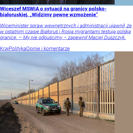
Wiceszef MSWiA o sytuacji na granicy polsko-
białoruskiej. „Widzimy pewne wzmożenie”
Wiceminister spraw wewnętrznych i administracji ujawnił, że
w ostatnim czasie Białoruś i Rosja migrantami testują polską
granicę. – My nie odpuścimy – zapewnił Maciej Duszczyk.
Kraj
Polityka
Opinie i komentarze