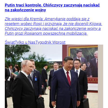
Putin traci kontrolę. Chińczycy zaczynają naciskać
na zakończenie wojny
Złe wieści dla Kremla: Amerykanie poddają się z
resetem wobec Rosji i przyznają, że nie docenili Kijowa.
Chińczycy zaczynają naciskać na zakończenie wojny a
Putin grozi Rosjanom powszechną mobilizacją.
Świat
Tylko u Nas
Tygodnik Wprost