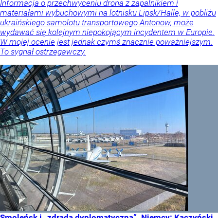
Informacja o przechwyceniu drona z zapalnikiem i
materiałami wybuchowymi na lotnisku Lipsk/Halle, w pobliżu
ukraińskiego samolotu transportowego Antonow, może
wydawać się kolejnym niepokojącym incydentem w Europie.
W mojej ocenie jest jednak czymś znacznie poważniejszym.
To sygnał ostrzegawczy.
Smoleńsk i „zdrada dyplomatyczna”. Niemcy: Kaczyński