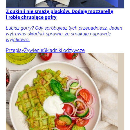
Z cukinii nie smażę placków. Dodaję mozzarellę
i robię chrupiące gofry
Lubisz gofry? Gdy spróbujesz tych przepadniesz. Jeden
wytrawny składnik sprawia, że smakują naprawdę
wyjątkowo.
Przepisy
Żywienie
Składniki odżywcze