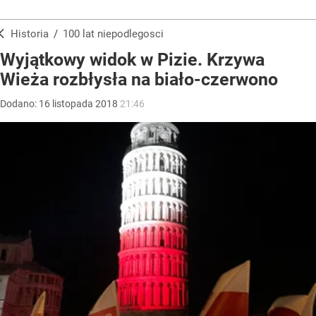
Historia
/
100 lat niepodlegosci
Wyjątkowy widok w Pizie. Krzywa
Wieża rozbłysła na biało-czerwono
Dodano:
16
listopada
2018
21:46