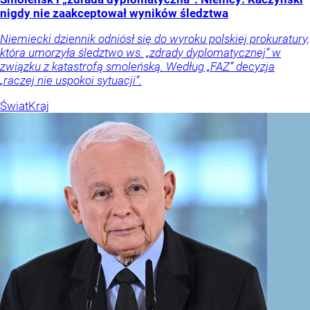
nigdy nie zaakceptował wyników śledztwa
Niemiecki dziennik odniósł się do wyroku polskiej prokuratury,
która umorzyła śledztwo ws. „zdrady dyplomatycznej” w
związku z katastrofą smoleńską. Według „FAZ” decyzja
„raczej nie uspokoi sytuacji”.
Świat
Kraj