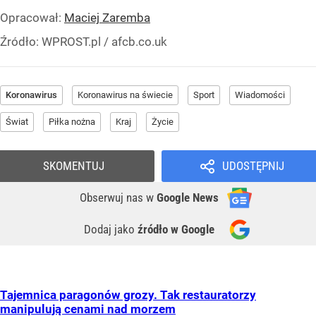
Opracował:
Maciej Zaremba
Źródło:
WPROST.pl
/
afcb.co.uk
Koronawirus
Koronawirus na świecie
Sport
Wiadomości
Świat
Piłka nożna
Kraj
Życie
SKOMENTUJ
UDOSTĘPNIJ
Obserwuj nas
w
Google News
Dodaj jako
źródło w Google
Tajemnica paragonów grozy. Tak restauratorzy
manipulują cenami nad morzem