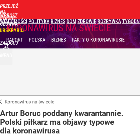
PRZEJDŹ
NA
WPROST
STRONĘ
WIADOMOŚCI
POLITYKA
BIZNES
DOM
ZDROWIE
ROZRYWKA
TYGODN
GŁÓWNĄ
KORONAWIRUS NA ŚWIECIE
UBSKRYBUJ
RAPORT
POLSKA
BIZNES
FAKTY
O KORONAWIRUSIE
ZALOGUJ
MENU
Koronawirus na świecie
Artur Boruc poddany kwarantannie.
Polski piłkarz ma objawy typowe
dla koronawirusa