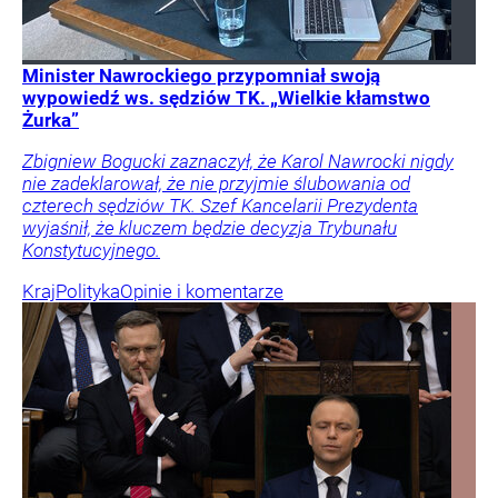
Minister Nawrockiego przypomniał swoją
wypowiedź ws. sędziów TK. „Wielkie kłamstwo
Żurka”
Zbigniew Bogucki zaznaczył, że Karol Nawrocki nigdy
nie zadeklarował, że nie przyjmie ślubowania od
czterech sędziów TK. Szef Kancelarii Prezydenta
wyjaśnił, że kluczem będzie decyzja Trybunału
Konstytucyjnego.
Kraj
Polityka
Opinie i komentarze