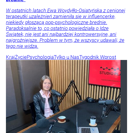
W ostatnich latach Ewa Woydyłło-Osiatyńska z cenionej
terapeutki uzależnień zamieniła się w influencerkę,
niekiedy głoszącą pop-psychologiczne brednie.
Paradoksalnie to, co ostatnio powiedziała o Idze
Świątek, nie jest ani najbardziej kontrowersyjne, ani
najgroźniejsze. Problem w tym, że wszyscy udawali, że
tego nie widzą.
Kraj
Życie
Psychologia
Tylko u Nas
Tygodnik Wprost