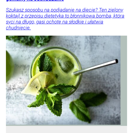
Szukasz sposobu na podjadanie na diecie? Ten zielony
koktajl z przepisu dietetyka to błonnikowa bomba, która
syci na długo, gasi ochotę na słodkie i ułatwia
chudnięcie.