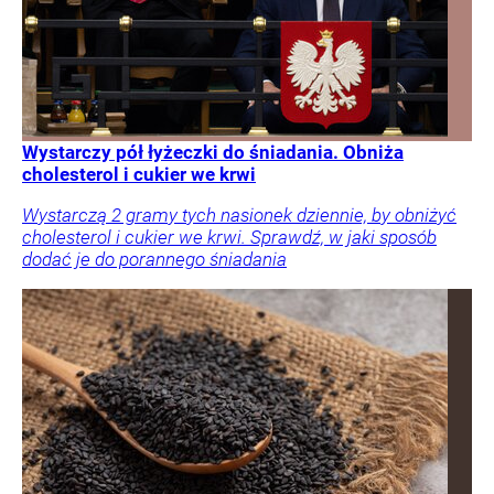
Wystarczy pół łyżeczki do śniadania. Obniża
cholesterol i cukier we krwi
Wystarczą 2 gramy tych nasionek dziennie, by obniżyć
cholesterol i cukier we krwi. Sprawdź, w jaki sposób
dodać je do porannego śniadania