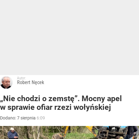
Autor:
Robert Nęcek
„Nie chodzi o zemstę”. Mocny apel
w sprawie ofiar rzezi wołyńskiej
Dodano:
7
sierpnia
6:09