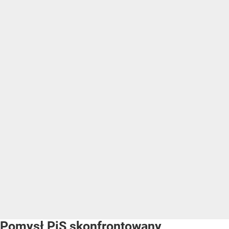
Pomysł PiS skonfrontowany