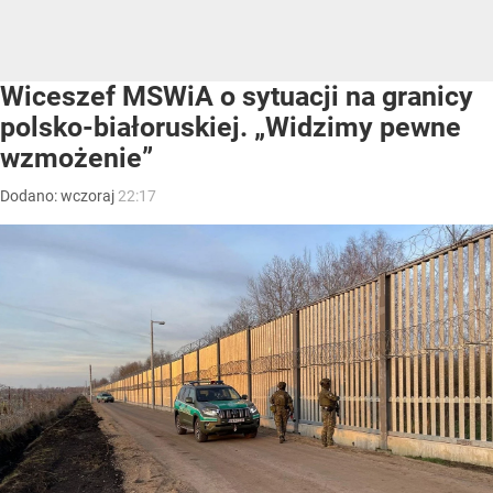
Wiceszef MSWiA o sytuacji na granicy
polsko-białoruskiej. „Widzimy pewne
wzmożenie”
Dodano:
wczoraj
22:17