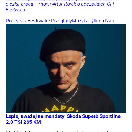
ciężka praca – mówi Artur Rojek o początkach OFF
Festivalu.
Rozrywka
Festiwale/Przeglądy
Muzyka
Tylko u Nas
Lepiej uważaj na mandaty. Skoda Superb Sportline
2.0 TSI 265 KM