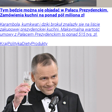
Tym będzie można się objadać w Pałacu Prezydenckim.
Zamówienia kuchni na ponad pół miliona zł
Karambola, kumkwat i dziki brokuł znalazły się na liście
zakupowej prezydenckiej kuchni. Maksymalna wartość
umowy z Pałacem Prezydenckim to ponad 515 tys. zł.
Kraj
Polityka
Diety
Produkty