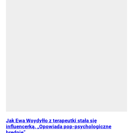
Jak Ewa Woydyłło z terapeutki stała się
influencerką. „Opowiada pop-psychologiczne
brednie”