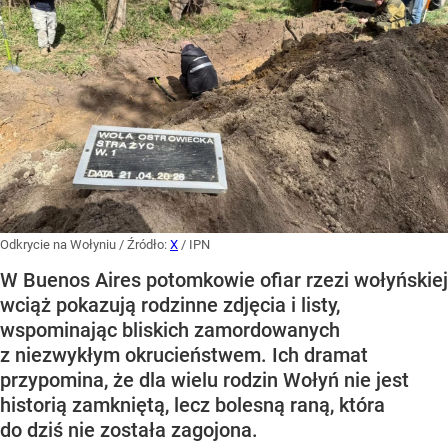
Odkrycie na Wołyniu
/ Źródło:
X
/
IPN
W Buenos Aires potomkowie ofiar rzezi wołyńskiej
wciąż pokazują rodzinne zdjęcia i listy,
wspominając bliskich zamordowanych
z niezwykłym okrucieństwem. Ich dramat
przypomina, że dla wielu rodzin Wołyń nie jest
historią zamkniętą, lecz bolesną raną, która
do dziś nie została zagojona.