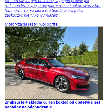
Ma 265 KM, napęd na 4 koła, wygląda prawie jak
rodzinna limuzyna, a osiągami może konkurować z hot
hatchami. To nie pierwsza Skoda, która potrafi
zaskoczyć nie tylko wymiarami.
Motoryzacja
Testy
Twój portfel
Zmiksuj te 4 składniki. Ten koktajl od dietetyka jest
genialny na odchudzanie