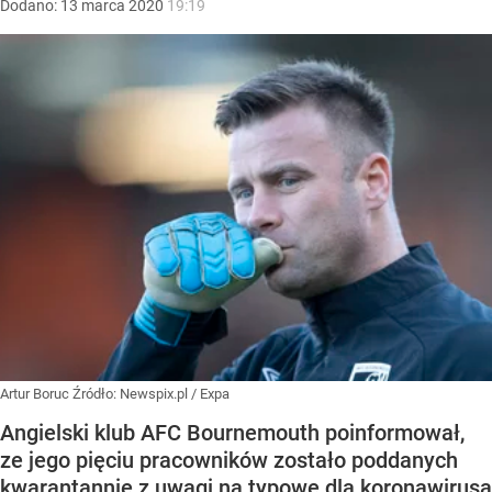
Dodano:
13
marca
2020
19:19
Artur Boruc
Źródło:
Newspix.pl
/
Expa
Angielski klub AFC Bournemouth poinformował,
ze jego pięciu pracowników zostało poddanych
kwarantannie z uwagi na typowe dla koronawirusa