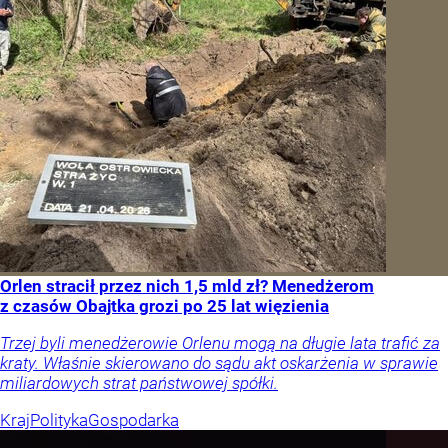
Orlen stracił przez nich 1,5 mld zł? Menedżerom
z czasów Obajtka grozi po 25 lat więzienia
Trzej byli menedżerowie Orlenu mogą na długie lata trafić za
kraty. Właśnie skierowano do sądu akt oskarżenia w sprawie
miliardowych strat państwowej spółki.
Kraj
Polityka
Gospodarka