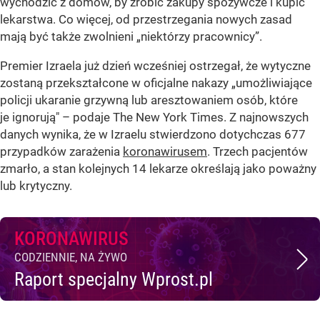
wychodzić z domów, by zrobić zakupy spożywcze i kupić
lekarstwa. Co więcej, od przestrzegania nowych zasad
mają być także zwolnieni „niektórzy pracownicy”.
Premier Izraela już dzień wcześniej ostrzegał, że wytyczne
zostaną przekształcone w oficjalne nakazy „umożliwiające
policji ukaranie grzywną lub aresztowaniem osób, które
je ignorują" – podaje The New York Times. Z najnowszych
danych wynika, że w Izraelu stwierdzono dotychczas 677
przypadków zarażenia
koronawirusem
. Trzech pacjentów
zmarło, a stan kolejnych 14 lekarze określają jako poważny
lub krytyczny.
KORONAWIRUS
CODZIENNIE, NA ŻYWO
Raport specjalny Wprost.pl