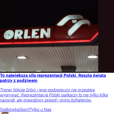
To największa siła reprezentacji Polski. Reszta świata
patrzy z podziwem
Trener Nikola Grbić i jego podopieczni nie przestają
wygrywać. Reprezentacja Polski siatkarzy to nie tylko kilka
nazwisk, ale prawdziwy zespół i grono bohaterów.
Siatkówka
Sport
Tylko u Nas