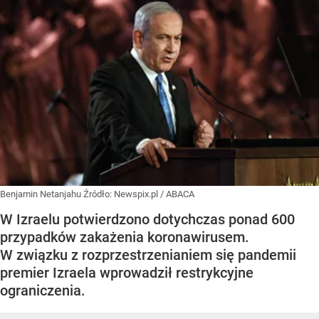
Benjamin Netanjahu
Źródło:
Newspix.pl
/
ABACA
W Izraelu potwierdzono dotychczas ponad 600
przypadków zakażenia koronawirusem.
W związku z rozprzestrzenianiem się pandemii
premier Izraela wprowadził restrykcyjne
ograniczenia.