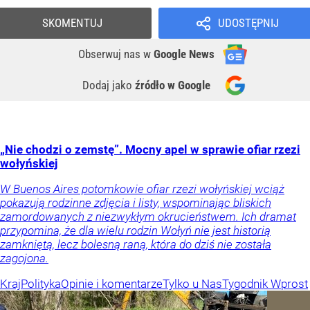
SKOMENTUJ
UDOSTĘPNIJ
Obserwuj nas
w
Google News
Dodaj jako
źródło w Google
„Nie chodzi o zemstę”. Mocny apel w sprawie ofiar rzezi
wołyńskiej
W Buenos Aires potomkowie ofiar rzezi wołyńskiej wciąż
pokazują rodzinne zdjęcia i listy, wspominając bliskich
zamordowanych z niezwykłym okrucieństwem. Ich dramat
przypomina, że dla wielu rodzin Wołyń nie jest historią
zamkniętą, lecz bolesną raną, która do dziś nie została
zagojona.
Kraj
Polityka
Opinie i komentarze
Tylko u Nas
Tygodnik Wprost