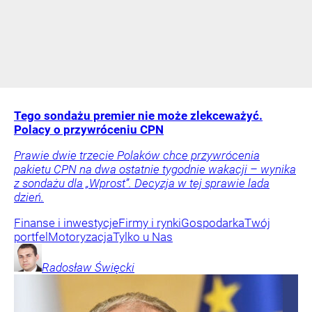
Tego sondażu premier nie może zlekceważyć.
Polacy o przywróceniu CPN
Prawie dwie trzecie Polaków chce przywrócenia
pakietu CPN na dwa ostatnie tygodnie wakacji – wynika
z sondażu dla „Wprost”. Decyzja w tej sprawie lada
dzień.
Finanse i inwestycje
Firmy i rynki
Gospodarka
Twój
portfel
Motoryzacja
Tylko u Nas
Radosław
Święcki