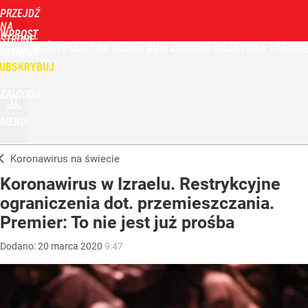
PRZEJDŹ
NA
WPROST
STRONĘ
WIADOMOŚCI
POLITYKA
BIZNES
DOM
ZDROWIE
ROZRYWKA
TYGODN
GŁÓWNĄ
UBSKRYBUJ
ZALOGUJ
MENU
Koronawirus na świecie
Koronawirus w Izraelu. Restrykcyjne
ograniczenia dot. przemieszczania.
Premier: To nie jest już prośba
Dodano:
20
marca
2020
9:47