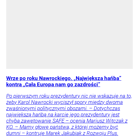
Wrze po roku Nawrockiego. „Największa hańba”
kontra „Cała Europa nam go zazdrości”
Po pierwszym roku prezydentury nic nie wskazuje na to,
żeby Karol Nawrocki wyciszył spory między dwoma
zwaśnionymi politycznymi obozami. – Dotychczas
największą hańbą na karcie jego prezydentury jest
chyba zawetowanie SAFE – ocenia Mariusz Witczak z
KO. – Mamy głowę państwa, z której możemy być
dumni – kontruje Marek Jakubiak z Rozwoju Plus.