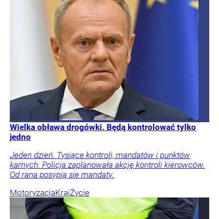
Wielka obława drogówki. Będą kontrolować tylko
jedno
Jeden dzień. Tysiące kontroli, mandatów i punktów
karnych. Policja zaplanowała akcję kontroli kierowców.
Od rana posypią się mandaty.
Motoryzacja
Kraj
Życie