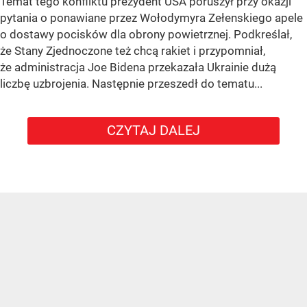
Temat tego konfliktu prezydent USA poruszył przy okazji
pytania o ponawiane przez Wołodymyra Zełenskiego apele
o dostawy pocisków dla obrony powietrznej. Podkreślał,
że Stany Zjednoczone też chcą rakiet i przypomniał,
że administracja Joe Bidena przekazała Ukrainie dużą
liczbę uzbrojenia. Następnie przeszedł do tematu...
CZYTAJ DALEJ