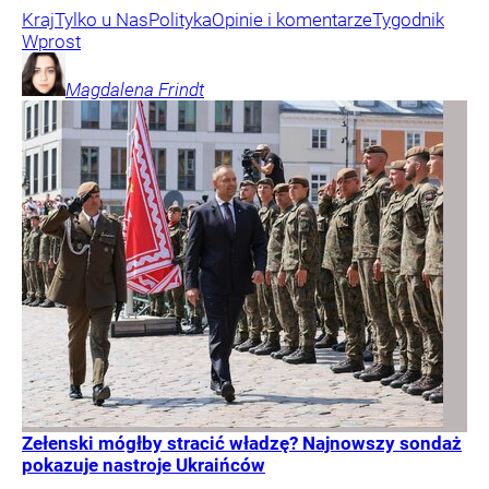
Kraj
Tylko u Nas
Polityka
Opinie i komentarze
Tygodnik
Wprost
Magdalena
Frindt
Zełenski mógłby stracić władzę? Najnowszy sondaż
pokazuje nastroje Ukraińców