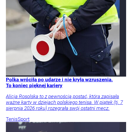
Polka wróciła po udarze i nie kryła wzruszenia.
To koniec pięknej kariery
Alicja Rosolska to z pewnością postać, która zapisała
ważne karty w dziejach polskiego tenisa. W piątek (tj. 7
sierpnia 2026 roku) rozegrała swój ostatni mecz.
Tenis
Sport