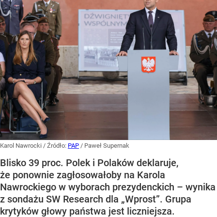
Karol Nawrocki
/ Źródło:
PAP
/
Paweł Supernak
Blisko 39 proc. Polek i Polaków deklaruje,
że ponownie zagłosowałoby na Karola
Nawrockiego w wyborach prezydenckich – wynika
z sondażu SW Research dla „Wprost”. Grupa
krytyków głowy państwa jest liczniejsza.