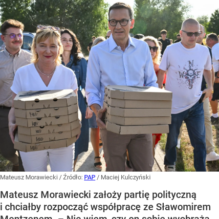
Mateusz Morawiecki
/ Źródło:
PAP
/
Maciej Kulczyński
Mateusz Morawiecki założy partię polityczną
i chciałby rozpocząć współpracę ze Sławomirem
Mentzenem. – Nie wiem, czy on sobie wyobraża