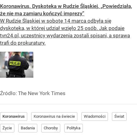
Koronawirus. Dyskoteka w Rudzie Śląskiej. „Powiedziała,
że nie ma zamiaru kończyć imprezy”
W Rudzie Śląskiej w sobotę 14 marca odbyła się
dyskoteka, w której udział wzięło 25 osób. Jak podaje
tvn24.pl, uczestnicy wydarzenia zostali spisani, a sprawa
trafi do prokuratury.
Źródło:
The New York Times
Koronawirus
Koronawirus na świecie
Wiadomości
Świat
Życie
Badania
Choroby
Polityka