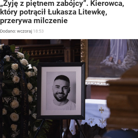
„Żyję z piętnem zabójcy”. Kierowca,
który potrącił Łukasza Litewkę,
przerywa milczenie
Dodano:
wczoraj
18:53