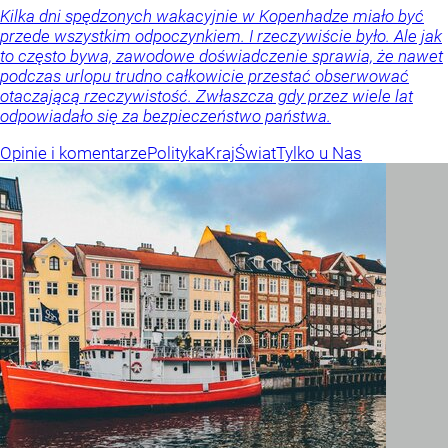
Kilka dni spędzonych wakacyjnie w Kopenhadze miało być
przede wszystkim odpoczynkiem. I rzeczywiście było. Ale jak
to często bywa, zawodowe doświadczenie sprawia, że nawet
podczas urlopu trudno całkowicie przestać obserwować
otaczającą rzeczywistość. Zwłaszcza gdy przez wiele lat
odpowiadało się za bezpieczeństwo państwa.
Opinie i komentarze
Polityka
Kraj
Świat
Tylko u Nas