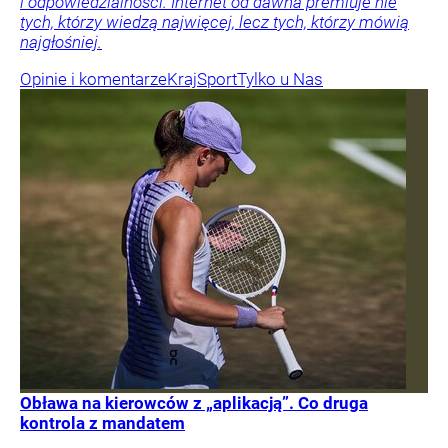
i odpowiedzialności. Internet od dawna premiuje nie
tych, którzy wiedzą najwięcej, lecz tych, którzy mówią
najgłośniej.
Opinie i komentarze
Kraj
Sport
Tylko u Nas
Obława na kierowców z „aplikacją”. Co druga
kontrola z mandatem