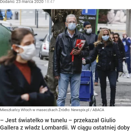
Dodano:
23
marca
2020
18:47
Mieszkańcy Włoch w maseczkach
Źródło:
Newspix.pl
/
ABACA
– Jest światełko w tunelu – przekazał Giulio
Gallera z władz Lombardii. W ciągu ostatniej doby