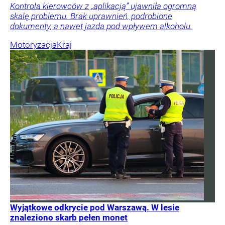
Kontrola kierowców z „aplikacją” ujawniła ogromną
skalę problemu. Brak uprawnień, podrobione
dokumenty, a nawet jazda pod wpływem alkoholu.
Motoryzacja
Kraj
Wyjątkowe odkrycie pod Warszawą. W lesie
znaleziono skarb pełen monet