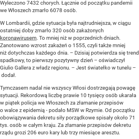
Wyleczono 7432 chorych. Łącznie od początku pandemii
we Włoszech zmarło 6078 osób.
W Lombardii, gdzie sytuacja była najtrudniejsza, w ciągu
ostatniej doby zmarło 320 osób zakażonych
koronawirusem
. To mniej niż w poprzednich dniach.
Zanotowano wzrost zakażeń o 1555, czyli także mniej
niż dotychczas każdego dnia. – Dzisiaj potwierdza się trend
spadkowy, to pierwszy pozytywny dzień – oświadczył
Giulio Gallera z władz regionu. – Jest światełko w tunelu –
dodał.
Tymczasem nadal nie wszyscy Włosi dostrzegają powagę
sytuacji. Rekordową liczbę prawie 10 tysięcy osób ukarała
w piątek policja we Włoszech za złamanie przepisów
o walce z epidemią - podało MSW w Rzymie. Od początku
obowiązywania dekretu siły porządkowe spisały około 71
tys. osób w całym kraju. Za złamanie przepisów dekretu
rządu grozi 206 euro kary lub trzy miesiące aresztu.