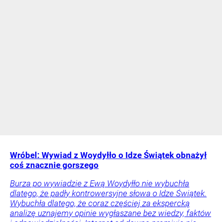
Wróbel: Wywiad z Woydyłło o Idze Świątek obnażył
coś znacznie gorszego
Burza po wywiadzie z Ewą Woydyłło nie wybuchła
dlatego, że padły kontrowersyjne słowa o Idze Świątek.
Wybuchła dlatego, że coraz częściej za ekspercką
analizę uznajemy opinie wygłaszane bez wiedzy, faktów