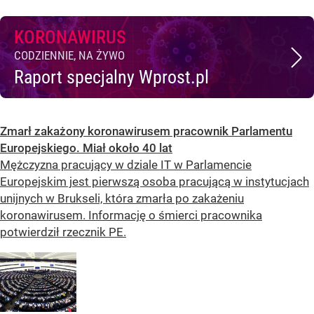
KORONAWIRUS
CODZIENNIE, NA ŻYWO
Raport specjalny Wprost.pl
Zmarł zakażony koronawirusem pracownik Parlamentu
Europejskiego. Miał około 40 lat
Mężczyzna pracujący w dziale IT w Parlamencie
Europejskim jest pierwszą osoba pracującą w instytucjach
unijnych w Brukseli, która zmarła po zakażeniu
koronawirusem. Informację o śmierci pracownika
potwierdził rzecznik PE.