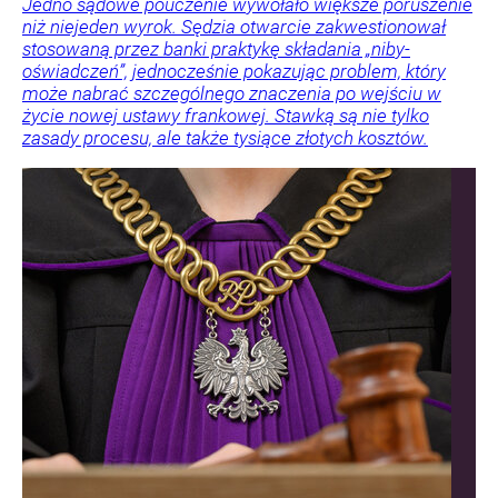
Jedno sądowe pouczenie wywołało większe poruszenie
niż niejeden wyrok. Sędzia otwarcie zakwestionował
stosowaną przez banki praktykę składania „niby-
oświadczeń”, jednocześnie pokazując problem, który
może nabrać szczególnego znaczenia po wejściu w
życie nowej ustawy frankowej. Stawką są nie tylko
zasady procesu, ale także tysiące złotych kosztów.