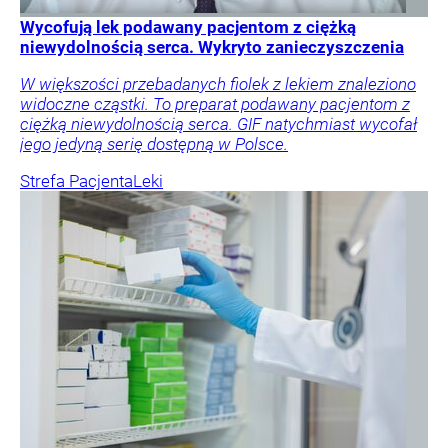
Wycofują lek podawany pacjentom z ciężką
niewydolnością serca. Wykryto zanieczyszczenia
W większości przebadanych fiolek z lekiem znaleziono
widoczne cząstki. To preparat podawany pacjentom z
ciężką niewydolnością serca. GIF natychmiast wycofał
jego jedyną serię dostępną w Polsce.
Strefa Pacjenta
Leki