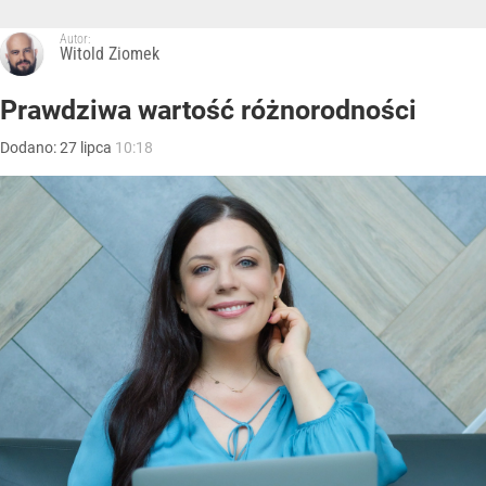
Autor:
Witold Ziomek
Prawdziwa wartość różnorodności
Dodano:
27
lipca
10:18