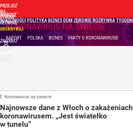
PRZEJDŹ
NA
WPROST
STRONĘ
WIADOMOŚCI
POLITYKA
BIZNES
DOM
ZDROWIE
ROZRYWKA
TYGODN
GŁÓWNĄ
KORONAWIRUS NA ŚWIECIE
UBSKRYBUJ
RAPORT
POLSKA
BIZNES
FAKTY
O KORONAWIRUSIE
ZALOGUJ
MENU
Koronawirus na świecie
Najnowsze dane z Włoch o zakażeniach
koronawirusem. „Jest światełko
w tunelu”