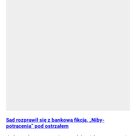
Sąd rozprawił się z bankową fikcją. „Niby-
potrącenia” pod ostrzałem