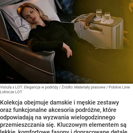
Vistula x LOT: Elegancja w podróży
/ Źródło:
Materiały prasowe
/
Polskie Linie
Lotnicze LOT
Kolekcja obejmuje damskie i męskie zestawy
oraz funkcjonalne akcesoria podróżne, które
odpowiadają na wyzwania wielogodzinnego
przemieszczania się. Kluczowym elementem są
lekkie, komfortowe fasony i dopracowane detale,