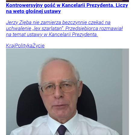
Kontrowersyjny gość w Kancelarii Prezydenta. Liczy
na weto głośnej ustawy
Jerzy Zięba nie zamierza bezczynnie czekać na
uchwalenie „lex szarlatan”. Przedsiębiorca rozmawiał
na temat ustawy w Kancelarii Prezydenta.
Kraj
Polityka
Życie