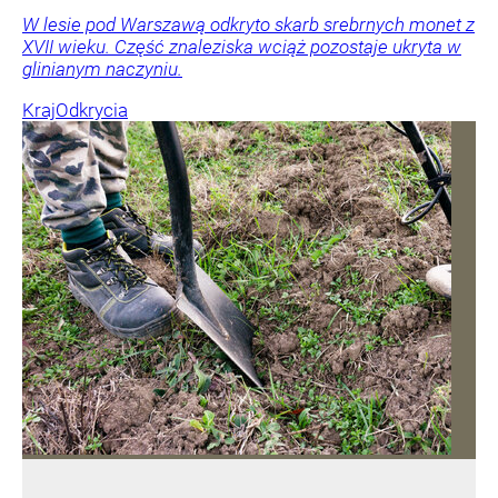
W lesie pod Warszawą odkryto skarb srebrnych monet z
XVII wieku. Część znaleziska wciąż pozostaje ukryta w
glinianym naczyniu.
Kraj
Odkrycia