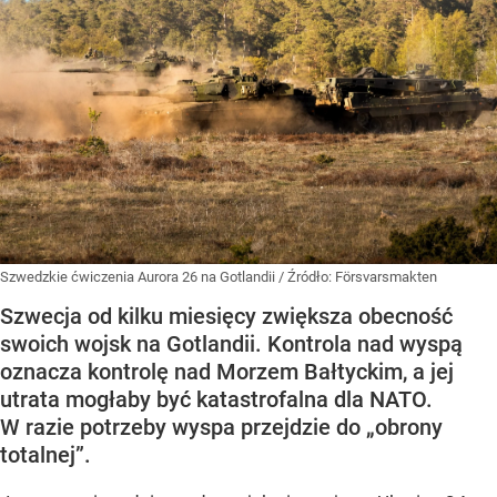
Szwedzkie ćwiczenia Aurora 26 na Gotlandii
/ Źródło:
Försvarsmakten
Szwecja od kilku miesięcy zwiększa obecność
swoich wojsk na Gotlandii. Kontrola nad wyspą
oznacza kontrolę nad Morzem Bałtyckim, a jej
utrata mogłaby być katastrofalna dla NATO.
W razie potrzeby wyspa przejdzie do „obrony
totalnej”.