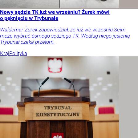
Nowy sędzia TK już we wrześniu? Żurek mówi
o pęknięciu w Trybunale
Waldemar Żurek zapowiedział, że już we wrześniu Sejm
może wybrać ósmego sędziego TK. Według niego jesienią
Trybunał czeka przełom.
Kraj
Polityka