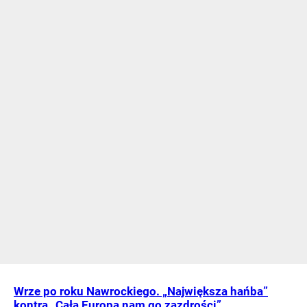
Wrze po roku Nawrockiego. „Największa hańba”
kontra „Cała Europa nam go zazdrości”