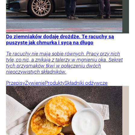
Do ziemniaków dodaję drożdże. Te racuchy są
puszyste jak chmurka i sycą na długo
Te racuchy nie mają sobie równych. Pracy przy nich
tyle, co nic, a znikają z talerzy w mgnieniu oka. Sekret
tych przysmaków tkwi w połączeniu dwóch
nieoczywistych składników.
Przepisy
Żywienie
Produkty
Składniki odżywcze