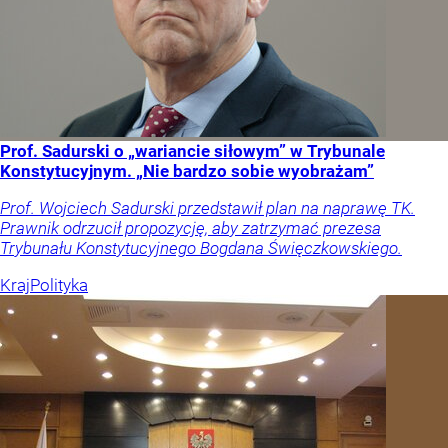
Prof. Sadurski o „wariancie siłowym” w Trybunale
Konstytucyjnym. „Nie bardzo sobie wyobrażam”
Prof. Wojciech Sadurski przedstawił plan na naprawę TK.
Prawnik odrzucił propozycję, aby zatrzymać prezesa
Trybunału Konstytucyjnego Bogdana Święczkowskiego.
Kraj
Polityka