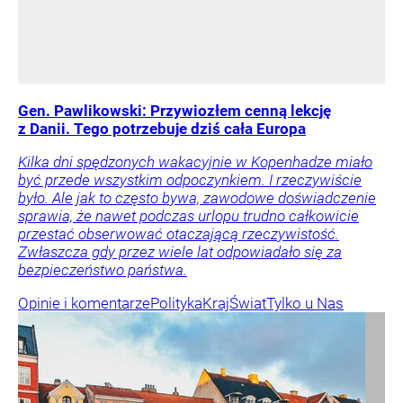
Gen. Pawlikowski: Przywiozłem cenną lekcję
z Danii. Tego potrzebuje dziś cała Europa
Kilka dni spędzonych wakacyjnie w Kopenhadze miało
być przede wszystkim odpoczynkiem. I rzeczywiście
było. Ale jak to często bywa, zawodowe doświadczenie
sprawia, że nawet podczas urlopu trudno całkowicie
przestać obserwować otaczającą rzeczywistość.
Zwłaszcza gdy przez wiele lat odpowiadało się za
bezpieczeństwo państwa.
Opinie i komentarze
Polityka
Kraj
Świat
Tylko u Nas