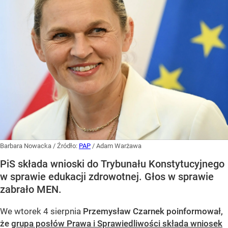
Barbara Nowacka
/ Źródło:
PAP
/
Adam Warżawa
PiS składa wnioski do Trybunału Konstytucyjnego
w sprawie edukacji zdrowotnej. Głos w sprawie
zabrało MEN.
We wtorek 4 sierpnia
Przemysław Czarnek poinformował,
że
grupa posłów Prawa i Sprawiedliwości składa wniosek