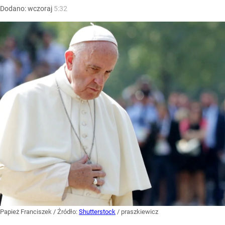
Dodano:
wczoraj
5:32
Papież Franciszek
/ Źródło:
Shutterstock
/
praszkiewicz