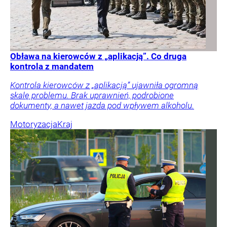
Obława na kierowców z „aplikacją”. Co druga
kontrola z mandatem
Kontrola kierowców z „aplikacją” ujawniła ogromną
skalę problemu. Brak uprawnień, podrobione
dokumenty, a nawet jazda pod wpływem alkoholu.
Motoryzacja
Kraj