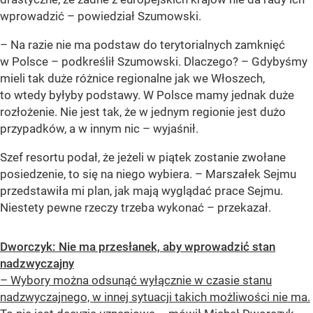
wprowadzić – powiedział Szumowski.
– Na razie nie ma podstaw do terytorialnych zamknięć
w Polsce – podkreślił Szumowski. Dlaczego? – Gdybyśmy
mieli tak duże różnice regionalne jak we Włoszech,
to wtedy byłyby podstawy. W Polsce mamy jednak duże
rozłożenie. Nie jest tak, że w jednym regionie jest dużo
przypadków, a w innym nic – wyjaśnił.
Szef resortu podał, że jeżeli w piątek zostanie zwołane
posiedzenie, to się na niego wybiera. – Marszałek Sejmu
przedstawiła mi plan, jak mają wyglądać prace Sejmu.
Niestety pewne rzeczy trzeba wykonać – przekazał.
Dworczyk: Nie ma przesłanek, aby wprowadzić stan
nadzwyczajny
– Wybory można odsunąć wyłącznie w czasie stanu
nadzwyczajnego, w innej sytuacji takich możliwości nie ma.