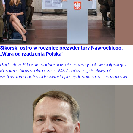
Sikorski ostro w rocznicę prezydentury Nawrockiego.
„Wara od rządzenia Polską”
Radosław Sikorski podsumował pierwszy rok współpracy z
Karolem Nawrockim. Szef MSZ mówi o „złośliwym”
wetowaniu i ostro odpowiada prezydenckiemu rzecznikowi.