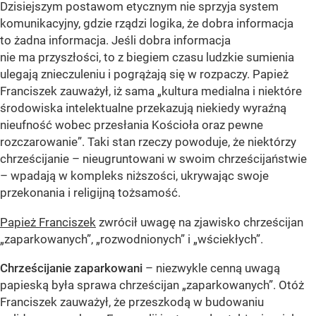
Dzisiejszym postawom etycznym nie sprzyja system
komunikacyjny, gdzie rządzi logika, że dobra informacja
to żadna informacja. Jeśli dobra informacja
nie ma przyszłości, to z biegiem czasu ludzkie sumienia
ulegają znieczuleniu i pogrążają się w rozpaczy. Papież
Franciszek zauważył, iż sama „kultura medialna i niektóre
środowiska intelektualne przekazują niekiedy wyraźną
nieufność wobec przesłania Kościoła oraz pewne
rozczarowanie”. Taki stan rzeczy powoduje, że niektórzy
chrześcijanie – nieugruntowani w swoim chrześcijaństwie
– wpadają w kompleks niższości, ukrywając swoje
przekonania i religijną tożsamość.
Papież Franciszek
zwrócił uwagę na zjawisko chrześcijan
„zaparkowanych”, „rozwodnionych” i „wściekłych”.
Chrześcijanie zaparkowani
– niezwykle cenną uwagą
papieską była sprawa chrześcijan
„zaparkowanych”
. Otóż
Franciszek zauważył, że przeszkodą w budowaniu