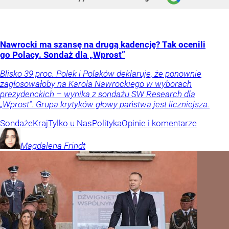
Nawrocki ma szansę na drugą kadencję? Tak ocenili
go Polacy. Sondaż dla „Wprost”
Blisko 39 proc. Polek i Polaków deklaruje, że ponownie
zagłosowałoby na Karola Nawrockiego w wyborach
prezydenckich – wynika z sondażu SW Research dla
„Wprost”. Grupa krytyków głowy państwa jest liczniejsza.
Sondaże
Kraj
Tylko u Nas
Polityka
Opinie i komentarze
Magdalena
Frindt