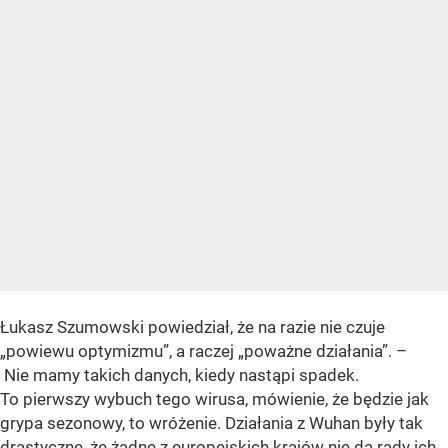
Łukasz Szumowski powiedział, że na razie n
ie czuje
„powiewu optymizmu”
, a raczej
„poważne działania”
. –
Nie mamy takich danych, kiedy nastąpi spadek.
To pierwszy wybuch tego wirusa, mówienie, że będzie jak
grypa sezonowy, to wróżenie. Działania z Wuhan były tak
drastyczne, że żadne z europejskich krajów nie da rady ich