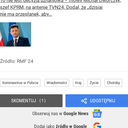
To nie jest decyzja uznaniowa – mówił Michał Dworczyk,
szef KPRM, na antenie TVN24. Dodał, że „dzisiaj
nie ma przesłanek, aby...
Źródło:
RMF 24
Koronawirus w Polsce
Wiadomości
Kraj
Życie
Choroby
SKOMENTUJ
UDOSTĘPNIJ
1
Obserwuj nas
w
Google News
Dodaj jako
źródło w Google