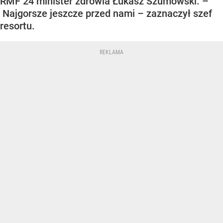
RMF 24 minister zdrowia Łukasz Szumowski. –
Najgorsze jeszcze przed nami – zaznaczył szef
resortu.