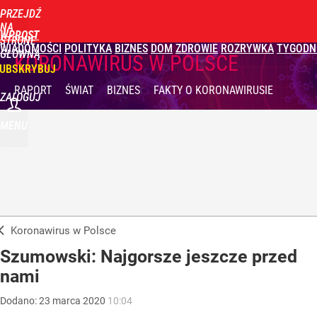
PRZEJDŹ
NA
WPROST
STRONĘ
WIADOMOŚCI
POLITYKA
BIZNES
DOM
ZDROWIE
ROZRYWKA
TYGODN
GŁÓWNĄ
KORONAWIRUS W POLSCE
UBSKRYBUJ
RAPORT
ŚWIAT
BIZNES
FAKTY
O KORONAWIRUSIE
ZALOGUJ
MENU
Koronawirus w Polsce
Szumowski: Najgorsze jeszcze przed
nami
Dodano:
23
marca
2020
10:04