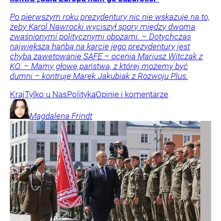
Po pierwszym roku prezydentury nic nie wskazuje na to,
żeby Karol Nawrocki wyciszył spory między dwoma
zwaśnionymi politycznymi obozami. – Dotychczas
największą hańbą na karcie jego prezydentury jest
chyba zawetowanie SAFE – ocenia Mariusz Witczak z
KO. – Mamy głowę państwa, z której możemy być
dumni – kontruje Marek Jakubiak z Rozwoju Plus.
Kraj
Tylko u Nas
Polityka
Opinie i komentarze
Magdalena
Frindt