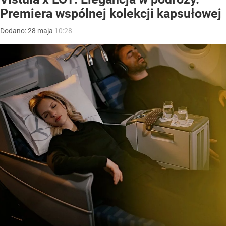
Premiera wspólnej kolekcji kapsułowej
Dodano:
28
maja
10:28