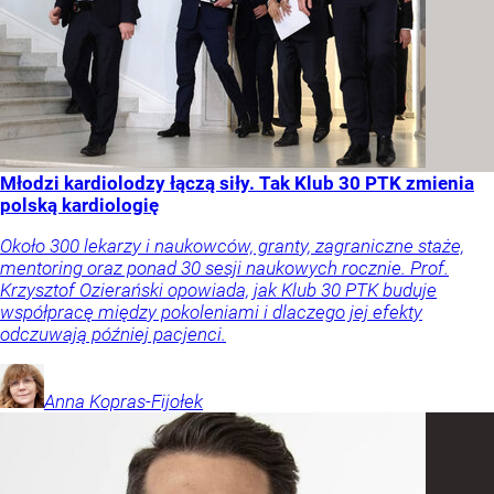
Młodzi kardiolodzy łączą siły. Tak Klub 30 PTK zmienia
polską kardiologię
Około 300 lekarzy i naukowców, granty, zagraniczne staże,
mentoring oraz ponad 30 sesji naukowych rocznie. Prof.
Krzysztof Ozierański opowiada, jak Klub 30 PTK buduje
współpracę między pokoleniami i dlaczego jej efekty
odczuwają później pacjenci.
Anna
Kopras-Fijołek