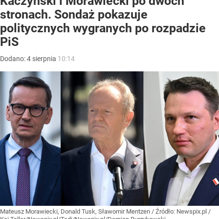
Kaczyński i Morawiecki po dwóch
stronach. Sondaż pokazuje
politycznych wygranych po rozpadzie
PiS
Dodano:
4
sierpnia
10:14
Mateusz Morawiecki, Donald Tusk, Sławomir Mentzen
/ Źródło:
Newspix.pl
/