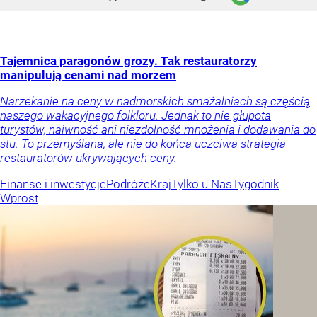
Tajemnica paragonów grozy. Tak restauratorzy
manipulują cenami nad morzem
Narzekanie na ceny w nadmorskich smażalniach są częścią
naszego wakacyjnego folkloru. Jednak to nie głupota
turystów, naiwność ani niezdolność mnożenia i dodawania do
stu. To przemyślana, ale nie do końca uczciwa strategia
restauratorów ukrywających ceny.
Finanse i inwestycje
Podróże
Kraj
Tylko u Nas
Tygodnik
Wprost