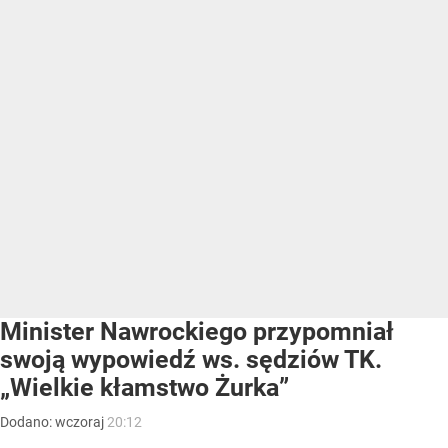
Minister Nawrockiego przypomniał
swoją wypowiedź ws. sędziów TK.
„Wielkie kłamstwo Żurka”
Dodano:
wczoraj
20:12