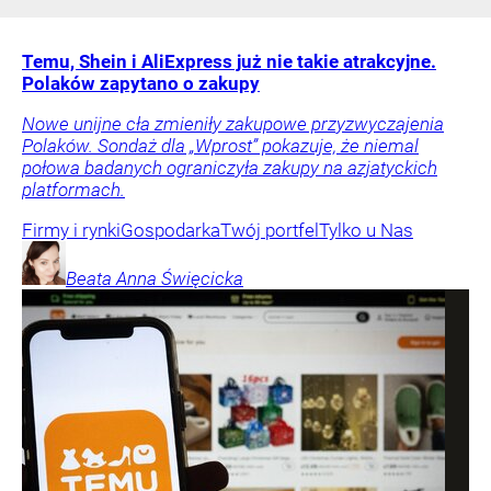
Temu, Shein i AliExpress już nie takie atrakcyjne.
Polaków zapytano o zakupy
Nowe unijne cła zmieniły zakupowe przyzwyczajenia
Polaków. Sondaż dla „Wprost” pokazuje, że niemal
połowa badanych ograniczyła zakupy na azjatyckich
platformach.
Firmy i rynki
Gospodarka
Twój portfel
Tylko u Nas
Beata Anna
Święcicka