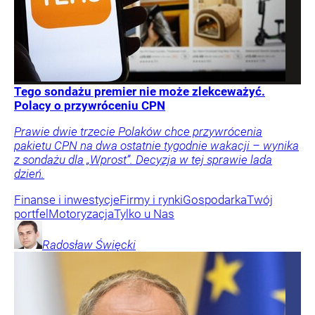
Tego sondażu premier nie może zlekceważyć.
Polacy o przywróceniu CPN
Prawie dwie trzecie Polaków chce przywrócenia
pakietu CPN na dwa ostatnie tygodnie wakacji – wynika
z sondażu dla „Wprost”. Decyzja w tej sprawie lada
dzień.
Finanse i inwestycje
Firmy i rynki
Gospodarka
Twój
portfel
Motoryzacja
Tylko u Nas
Radosław
Święcki