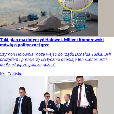
Taki plan ma dotyczyć Hołowni. Miller i Komorowski
mówią o politycznej grze
Szymon Hołownia może wejść do rządu Donalda Tuska. Byli
prezydent i premierzy krytycznie oceniają ten scenariusz i
podkreślają, że „jest za późno”.
Kraj
Polityka