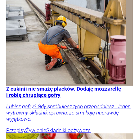
Z cukinii nie smażę placków. Dodaję mozzarellę
i robię chrupiące gofry
Lubisz gofry? Gdy spróbujesz tych przepadniesz. Jeden
wytrawny składnik sprawia, że smakują naprawdę
wyjątkowo.
Przepisy
Żywienie
Składniki odżywcze