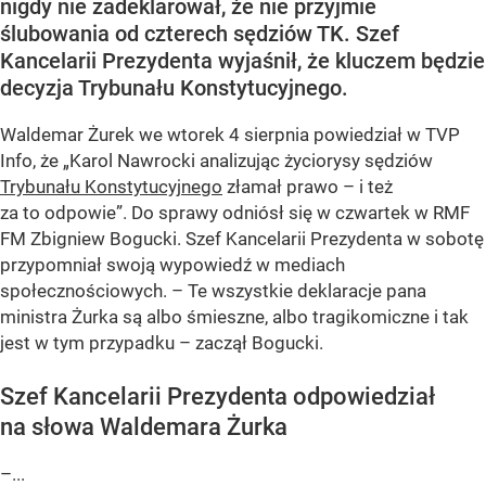
nigdy nie zadeklarował, że nie przyjmie
ślubowania od czterech sędziów TK. Szef
Kancelarii Prezydenta wyjaśnił, że kluczem będzie
decyzja Trybunału Konstytucyjnego.
Waldemar Żurek we wtorek 4 sierpnia powiedział w TVP
Info, że „Karol Nawrocki analizując życiorysy sędziów
Trybunału Konstytucyjnego
złamał prawo – i też
za to odpowie”. Do sprawy odniósł się w czwartek w RMF
FM Zbigniew Bogucki. Szef Kancelarii Prezydenta w sobotę
przypomniał swoją wypowiedź w mediach
społecznościowych. – Te wszystkie deklaracje pana
ministra Żurka są albo śmieszne, albo tragikomiczne i tak
jest w tym przypadku – zaczął Bogucki.
Szef Kancelarii Prezydenta odpowiedział
na słowa Waldemara Żurka
–...