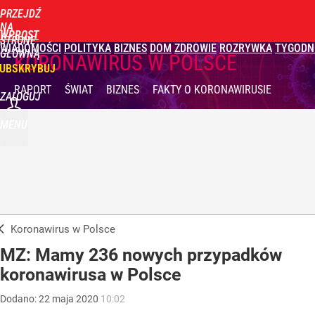
PRZEJDŹ
NA
WPROST
STRONĘ
WIADOMOŚCI
POLITYKA
BIZNES
DOM
ZDROWIE
ROZRYWKA
TYGODN
GŁÓWNĄ
KORONAWIRUS W POLSCE
UBSKRYBUJ
RAPORT
ŚWIAT
BIZNES
FAKTY
O KORONAWIRUSIE
ZALOGUJ
MENU
Koronawirus w Polsce
MZ: Mamy 236 nowych przypadków
koronawirusa w Polsce
Dodano:
22
maja
2020
10:02