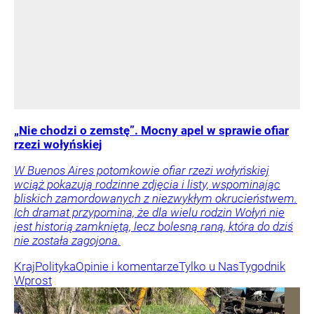
„Nie chodzi o zemstę”. Mocny apel w sprawie ofiar
rzezi wołyńskiej
W Buenos Aires potomkowie ofiar rzezi wołyńskiej
wciąż pokazują rodzinne zdjęcia i listy, wspominając
bliskich zamordowanych z niezwykłym okrucieństwem.
Ich dramat przypomina, że dla wielu rodzin Wołyń nie
jest historią zamkniętą, lecz bolesną raną, która do dziś
nie została zagojona.
Kraj
Polityka
Opinie i komentarze
Tylko u Nas
Tygodnik
Wprost