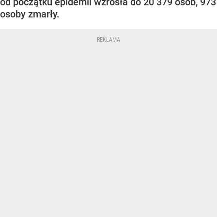
od początku epidemii wzrosła do 20 379 osób, 973
osoby zmarły.