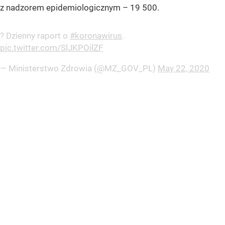
z nadzorem epidemiologicznym – 19 500.
? Dzienny raport o
#koronawirus
.
pic.twitter.com/SlJKPOilZF
— Ministerstwo Zdrowia (@MZ_GOV_PL)
May 22, 2020