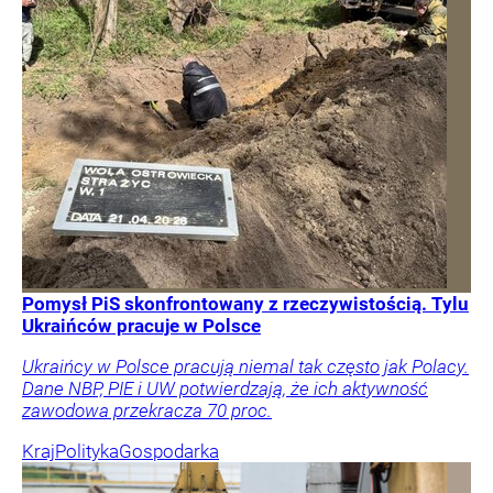
Pomysł PiS skonfrontowany z rzeczywistością. Tylu
Ukraińców pracuje w Polsce
Ukraińcy w Polsce pracują niemal tak często jak Polacy.
Dane NBP, PIE i UW potwierdzają, że ich aktywność
zawodowa przekracza 70 proc.
Kraj
Polityka
Gospodarka