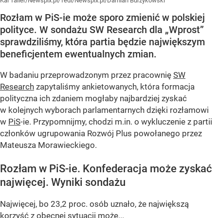
Kai Taller/Newspix.pl/Tedi/Newspix.pl/Damian Burzykowski
Rozłam w PiS-ie może sporo zmienić w polskiej
polityce. W sondażu SW Research dla „Wprost”
sprawdziliśmy, która partia będzie największym
beneficjentem ewentualnych zmian.
W badaniu przeprowadzonym przez pracownię
SW
Research
zapytaliśmy ankietowanych, która formacja
polityczna ich zdaniem mogłaby najbardziej zyskać
w kolejnych wyborach parlamentarnych dzięki rozłamowi
w
PiS
-ie. Przypomnijmy, chodzi m.in. o wykluczenie z partii
członków ugrupowania Rozwój Plus powołanego przez
Mateusza Morawieckiego.
Rozłam w PiS-ie. Konfederacja może zyskać
najwięcej. Wyniki sondażu
Najwięcej, bo 23,2 proc. osób uznało, że największą
korzyść z obecnej sytuacji może...