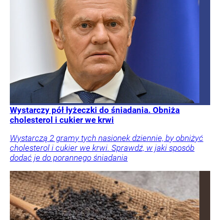
Wystarczy pół łyżeczki do śniadania. Obniża
cholesterol i cukier we krwi
Wystarczą 2 gramy tych nasionek dziennie, by obniżyć
cholesterol i cukier we krwi. Sprawdź, w jaki sposób
dodać je do porannego śniadania