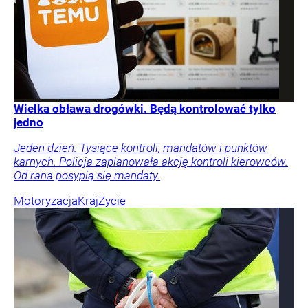
Wielka obława drogówki. Będą kontrolować tylko
jedno
Jeden dzień. Tysiące kontroli, mandatów i punktów
karnych. Policja zaplanowała akcję kontroli kierowców.
Od rana posypią się mandaty.
Motoryzacja
Kraj
Życie