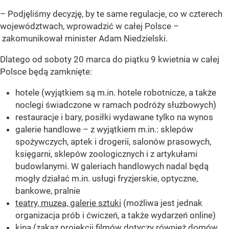
–
Podjęliśmy decyzję, by te same regulacje, co w czterech
województwach, wprowadzić w całej Polsce
–
zakomunikował minister Adam Niedzielski.
Dlatego od soboty 20 marca do piątku 9 kwietnia w całej
Polsce będą zamknięte:
hotele (wyjątkiem są m.in. hotele robotnicze, a także
noclegi świadczone w ramach podróży służbowych)
restauracje i bary, posiłki wydawane tylko na wynos
galerie handlowe – z wyjątkiem m.in.: sklepów
spożywczych, aptek i drogerii, salonów prasowych,
księgarni, sklepów zoologicznych i z artykułami
budowlanymi. W galeriach handlowych nadal będą
mogły działać m.in. usługi fryzjerskie, optyczne,
bankowe, pralnie
teatry, muzea, galerie sztuki
(możliwa jest jednak
organizacja prób i ćwiczeń, a także wydarzeń online)
kina (zakaz projekcji filmów dotyczy również domów