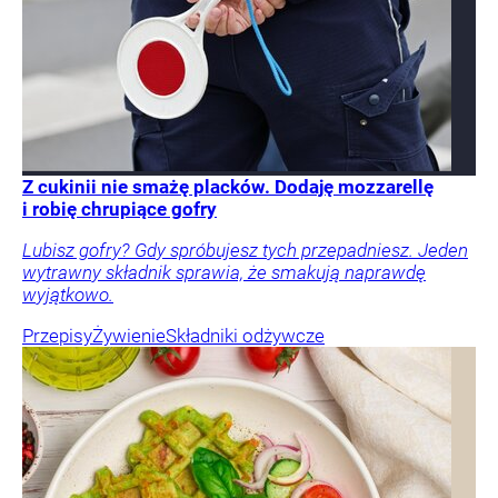
Z cukinii nie smażę placków. Dodaję mozzarellę
i robię chrupiące gofry
Lubisz gofry? Gdy spróbujesz tych przepadniesz. Jeden
wytrawny składnik sprawia, że smakują naprawdę
wyjątkowo.
Przepisy
Żywienie
Składniki odżywcze