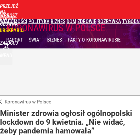
PRZEJDŹ
NA
WPROST
STRONĘ
WIADOMOŚCI
POLITYKA
BIZNES
DOM
ZDROWIE
ROZRYWKA
TYGODN
GŁÓWNĄ
KORONAWIRUS W POLSCE
UBSKRYBUJ
RAPORT
ŚWIAT
BIZNES
FAKTY
O KORONAWIRUSIE
ZALOGUJ
MENU
Koronawirus w Polsce
Minister zdrowia ogłosił ogólnopolski
lockdown do 9 kwietnia. „Nie widać,
żeby pandemia hamowała”