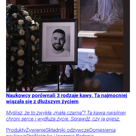
Naukowcy porównali 3 rodzaje kawy. Ta najmocniej
wiązała się z dłuższym życiem
Myślisz, że to zwykła „mała czarna”? Ta kawa najsilniej
chroni serce i wydłuża życie. Sprawdź, czy ją pijesz.
Produkty
Żywienie
Składniki odżywcze
Doniesienia
naukowe
Profilaktyka i leczenie
Badania