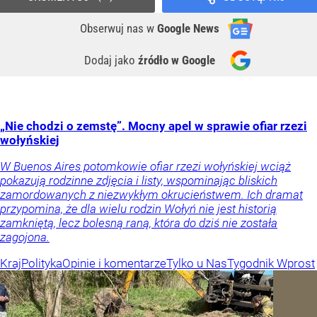
Obserwuj nas
w
Google News
Dodaj jako
źródło w Google
„Nie chodzi o zemstę”. Mocny apel w sprawie ofiar rzezi
wołyńskiej
W Buenos Aires potomkowie ofiar rzezi wołyńskiej wciąż
pokazują rodzinne zdjęcia i listy, wspominając bliskich
zamordowanych z niezwykłym okrucieństwem. Ich dramat
przypomina, że dla wielu rodzin Wołyń nie jest historią
zamkniętą, lecz bolesną raną, która do dziś nie została
zagojona.
Kraj
Polityka
Opinie i komentarze
Tylko u Nas
Tygodnik Wprost