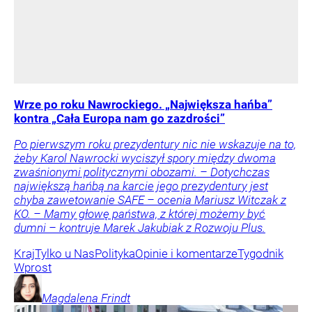
Wrze po roku Nawrockiego. „Największa hańba”
kontra „Cała Europa nam go zazdrości”
Po pierwszym roku prezydentury nic nie wskazuje na to,
żeby Karol Nawrocki wyciszył spory między dwoma
zwaśnionymi politycznymi obozami. – Dotychczas
największą hańbą na karcie jego prezydentury jest
chyba zawetowanie SAFE – ocenia Mariusz Witczak z
KO. – Mamy głowę państwa, z której możemy być
dumni – kontruje Marek Jakubiak z Rozwoju Plus.
Kraj
Tylko u Nas
Polityka
Opinie i komentarze
Tygodnik
Wprost
Magdalena
Frindt