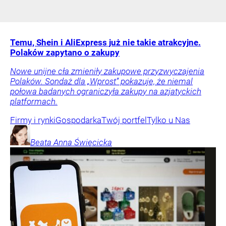
Temu, Shein i AliExpress już nie takie atrakcyjne.
Polaków zapytano o zakupy
Nowe unijne cła zmieniły zakupowe przyzwyczajenia
Polaków. Sondaż dla „Wprost” pokazuje, że niemal
połowa badanych ograniczyła zakupy na azjatyckich
platformach.
Firmy i rynki
Gospodarka
Twój portfel
Tylko u Nas
Beata Anna
Święcicka