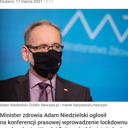
Dodano:
17
marca
2021
15:13
Adam Niedzielski
Źródło:
Newspix.pl
/
marek hanyzewski/newspix
Minister zdrowia Adam Niedzielski ogłosił
na konferencji prasowej wprowadzenie lockdownu