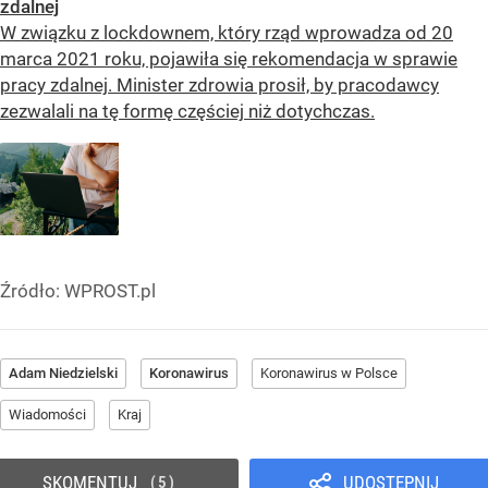
zdalnej
W związku z lockdownem, który rząd wprowadza od 20
marca 2021 roku, pojawiła się rekomendacja w sprawie
pracy zdalnej. Minister zdrowia prosił, by pracodawcy
zezwalali na tę formę częściej niż dotychczas.
Źródło:
WPROST.pl
Adam Niedzielski
Koronawirus
Koronawirus w Polsce
Wiadomości
Kraj
SKOMENTUJ
UDOSTĘPNIJ
5