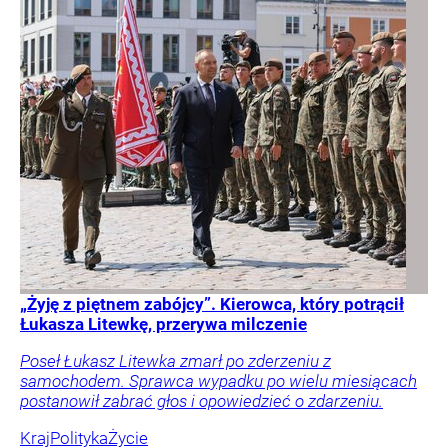
„Żyję z piętnem zabójcy”. Kierowca, który potrącił
Łukasza Litewkę, przerywa milczenie
Poseł Łukasz Litewka zmarł po zderzeniu z
samochodem. Sprawca wypadku po wielu miesiącach
postanowił zabrać głos i opowiedzieć o zdarzeniu.
Kraj
Polityka
Życie