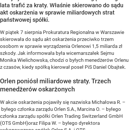
lata trafić za kraty. Właśnie skierowano do sądu
akt oskarżenia w sprawie miliardowych strat
państwowej spółki.
W piątek 7 sierpnia Prokuratura Regionalna w Warszawie
skierowała do sądu akt oskarżenia przeciwko trzem
osobom w sprawie wyrządzenia Orlenowi 1,5 miliarda zł
szkody. Jak informowała była wicemarszałek Sejmu
Monika Wielichowska, chodzi o byłych menedżerów Orlenu
z czasów, kiedy spółką kierował poseł PiS Daniel Obajtek.
Orlen poniósł miliardowe straty. Trzech
menedżerów oskarżonych
W akcie oskarżenia pojawiły się nazwiska Michałowa R. –
byłego członka zarządu Orlen S.A., Marcina O. – byłego
członka zarządu spółki Orlen Trading Switzerland GmbH
(OTS GmbH)oraz Filipa W. – byłego dyrektora
wykonawczego spółek Orlen S.A. i OTS...