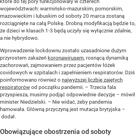
które do tej pory funkcjonowały w czterech
województwach: warmińsko-mazurskim, pomorskim,
mazowieckim i lubuskim od soboty 20 marca zostaną
rozciągnięte na całą Polskę. Drobną modyfikacją będzie to,
że dzieci w klasach 1-3 będą uczyły się wyłącznie zdalnie,
a nie hybrydowo.
Wprowadzenie lockdownu zostało uzasadnione dużym
przyrostem zakażeń
koronawirusem
, rosnącą dynamiką
zachorowań, zajmowaniem przez pacjentów łóżek
covidowych w szpitalach i zapełnieniem respiratorów. Dziś
poinformowano również o
najwyższej liczbie zajętych
respiratorów
od początku pandemii. –
Trzecia fala
przyspiesza, musimy podjąć odpowiednie decyzje
– mówił
minister Niedzielski. –
Nie widać, żeby pandemia
hamowała. Główną przyczyną jest mutacja brytyjska
–
dodał.
Obowiązujące obostrzenia od soboty