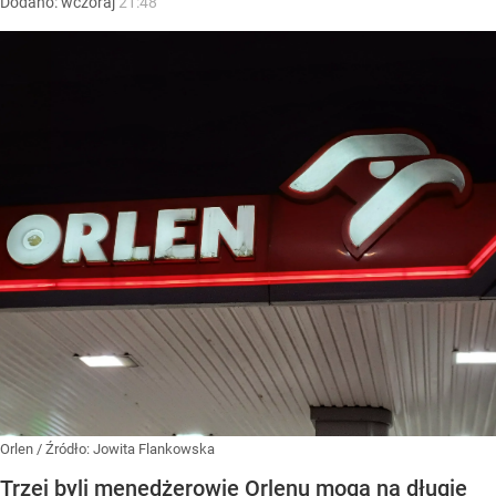
Dodano:
wczoraj
21:48
Orlen
/ Źródło:
Jowita Flankowska
Trzej byli menedżerowie Orlenu mogą na długie