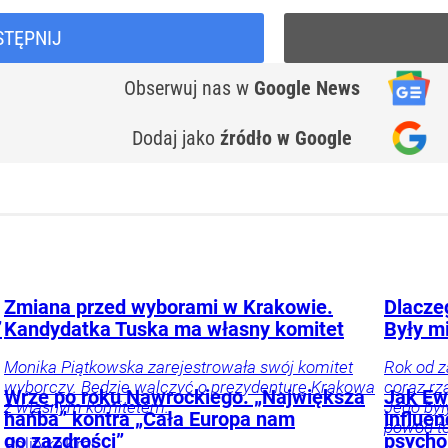
STĘPNIJ
Obserwuj nas
w
Google News
Dodaj jako
źródło w Google
Zmiana przed wyborami w Krakowie.
Dlacze
”
Kandydatka Tuska ma własny komitet
Były m
Monika Piątkowska zarejestrowała swój komitet
Rok od z
wyborczy. Będzie walczyć o prezydenturę Krakowa
coraz rza
Wrze po roku Nawrockiego. „Największa
Jak Ewa
z własnym komitetem.
Jego był
hańba” kontra „Cała Europa nam
influe
powód te
go zazdrości”
psycho
Polityka
Kraj