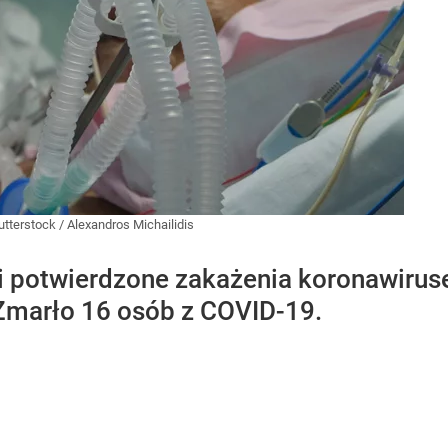
utterstock
/
Alexandros Michailidis
 potwierdzone zakażenia koronawirus
Zmarło 16 osób z COVID-19.