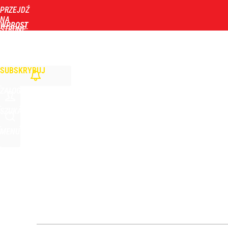
PRZEJDŹ
Udostępnij
0
Skomentuj
NA
WPROST
STRONĘ
GŁÓWNĄ
WIADOMOŚCI
POLITYKA
BIZNES
DOM
ZDROWIE
ROZRYWKA
TYGOD
Farmacja: wzrost pod presją. co czeka branżę do 
SUBSKRYBUJ
dodaj
ZALOGUJ
Zmiana przed wyborami w Krakowie. Kandydatka T
SZUKAJ
MENU
dodaj
Dlaczego Andrzej Duda się nie udziela? Były minis
dodaj