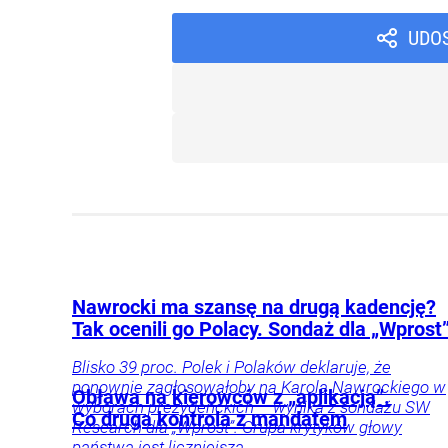
UDO
Nawrocki ma szansę na drugą kadencję?
Tak ocenili go Polacy. Sondaż dla „Wprost
Blisko 39 proc. Polek i Polaków deklaruje, że
ponownie zagłosowałoby na Karola Nawrockiego w
Obława na kierowców z „aplikacją”.
wyborach prezydenckich – wynika z sondażu SW
Co druga kontrola z mandatem
Research dla „Wprost”. Grupa krytyków głowy
państwa jest liczniejsza.