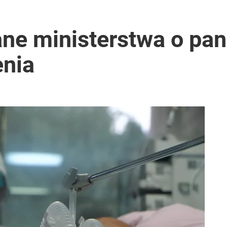
ntra „Cała Europa nam go zazdrości”
ne ministerstwa o pan
enia
i go Polacy. Sondaż dla „Wprost”