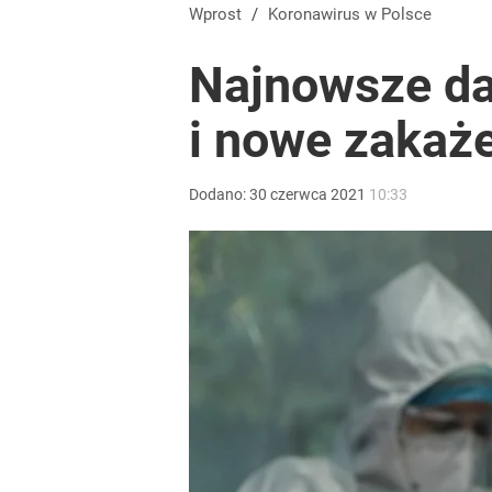
Wrze po roku Nawrockiego. „Największa hańba” ko
Wprost
/
Koronawirus w Polsce
Najnowsze da
15
i nowe zakaż
Zaginęły 3 siostry. Najmłodsza ma 14 lat
Dodano:
30
czerwca
2021
10:33
2
Nawrocki ma szansę na drugą kadencję? Tak ocenil
10