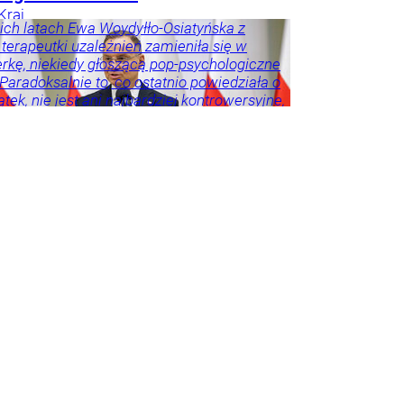
Kraj
ich latach Ewa Woydyłło-Osiatyńska z
 terapeutki uzależnień zamieniła się w
erkę, niekiedy głoszącą pop-psychologiczne
 Paradoksalnie to, co ostatnio powiedziała o
tek, nie jest ani najbardziej kontrowersyjne,
roźniejsze. Problem w tym, że wszyscy
 że tego nie widzą.